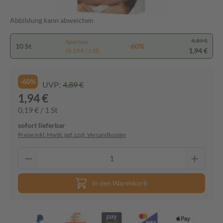
Abbildung kann abweichen
4,89 €
Spartipp
10 St
-60%
1,94 €
(0,19 € / 1 St)
-60%
UVP:
4,89 €
1,94 €
0,19 € / 1 St
sofort lieferbar
Preise inkl. MwSt. ggf. zzgl. Versandkosten
In den Warenkorb