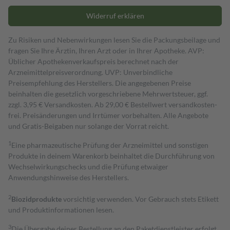
Widerruf erklären
Zu Risiken und Nebenwirkungen lesen Sie die Packungsbeilage und
fragen Sie Ihre Ärztin, Ihren Arzt oder in Ihrer Apotheke. AVP:
Üblicher Apothekenverkaufspreis berechnet nach der
Arzneimittelpreisverordnung. UVP: Unverbindliche
Preisempfehlung des Herstellers. Die angegebenen Preise
beinhalten die gesetzlich vorgeschriebene Mehrwertsteuer, ggf.
zzgl. 3,95 € Versandkosten. Ab 29,00 € Bestell­wert versand­kosten­
frei. Preisänderungen und Irrtümer vorbehalten. Alle Angebote
und Gratis-Beigaben nur solange der Vorrat reicht.
1
Eine pharmazeutische Prüfung der Arzneimittel und sonstigen
Produkte in deinem Warenkorb beinhaltet die Durchführung von
Wechselwirkungschecks und die Prüfung etwaiger
Anwendungshinweise des Herstellers.
2
Biozidprodukte
vorsichtig verwenden. Vor Gebrauch stets Etikett
und Produktinformationen lesen.
3
Die Übergabe deiner Bestellung an den Paketdienstleister erfolgt