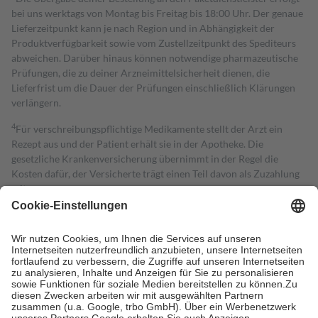
bei uns werktags von Montag bis Freitag bis 18:00 Uhr. Der genaue
Lieferzeitpunkt kann je nach Region und in Abhängigkeit der
Produktverfügbarkeit sowie vom Zustellzeitpunkt des Spediteurs
abweichen. Darüber hinaus können notwendige pharmazeutische
Prüfungen, die zu deiner Arzneimittelsicherheit dienen, die
Lieferfrist um die Dauer der Prüfungen einschließlich Klärungen
verlängern.
4
Für verschreibungspflichtige Medikamente stellt der Arzt ein
Rezept aus und der Patient erhält sie in der Apotheke. Die
gesetzliche Krankenversicherung übernimmt in der Regel die
Kosten dafür, der Versicherte trägt einen Teil davon als Zuzahlung
mit.
Grundsätzlich leisten Mitglieder Zuzahlungen in Höhe von zehn
Prozent des Abgabepreises,
mindestens
jedoch
fünf Euro
und
höchstens zehn Euro.
Es sind jedoch nie mehr als die tatsächlichen
Kosten der Leistung zu entrichten.
Diese Regeln gelten grundsätzlich auch für Online-Apotheken.
Bei Heilmitteln und häuslicher Krankenpflege beträgt die
Zuzahlung zehn Prozent der Kosten sowie zehn Euro je
Verordnung.