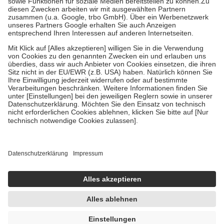
Zuzahlung zehn Prozent der Kosten sowie zehn Euro je
Verordnung.
Um das Engagement der Versicherten für ihre eigene Gesundheit zu
stärken und die besondere Stellung der Familie zu unterstützen,
fallen
keine Zuzahlungen
an bei:
• Kindern und Jugendlichen bis zum vollendeten 18. Lebensjahr
mit Ausnahme der Fahrkosten
• Untersuchungen zur Vorsorge und Früherkennung, die von der
GKV getragen werden
• empfohlenen Schutzimpfungen
• Harn- und Blutteststreifen
Wir nutzen Trusted Shops als unabhängigen Dienstleister für die
Einholung von Bewertungen. Trusted Shops hat Maßnahmen
getroffen, um sicherzustellen, dass es sich um echte Bewertungen
handelt. Mehr Informationen findest du hier:
https://help.etrusted.com/hc/de/articles/4419944605341
Einige Bilder und Inhalte wurden unter Zuhilfenahme künstlicher
Intelligenz erstellt.