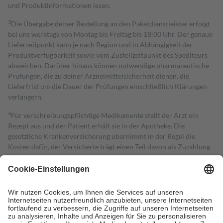
und Produktinformationen lesen.
3
Die Übergabe deiner Bestellung an den Paketdienstleister erfolgt
bei uns werktags von Montag bis Freitag bis 18:00 Uhr. Der genaue
Lieferzeitpunkt kann je nach Region und in Abhängigkeit der
Produktverfügbarkeit sowie vom Zustellzeitpunkt des Spediteurs
abweichen. Darüber hinaus können notwendige pharmazeutische
Prüfungen, die zu deiner Arzneimittelsicherheit dienen, die
Lieferfrist um die Dauer der Prüfungen einschließlich Klärungen
verlängern.
4
Für verschreibungspflichtige Medikamente stellt der Arzt ein
Rezept aus und der Patient erhält sie in der Apotheke. Die
gesetzliche Krankenversicherung übernimmt in der Regel die
Kosten dafür, der Versicherte trägt einen Teil davon als Zuzahlung
mit.
Grundsätzlich leisten Mitglieder Zuzahlungen in Höhe von zehn
Prozent des Abgabepreises,
mindestens
jedoch
fünf Euro
und
höchstens zehn Euro.
Es sind jedoch nie mehr als die tatsächlichen
Kosten der Leistung zu entrichten.
Diese Regeln gelten grundsätzlich auch für Online-Apotheken.
Bei Heilmitteln und häuslicher Krankenpflege beträgt die