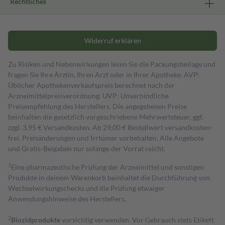
Rechtliches
Widerruf erklären
Zu Risiken und Nebenwirkungen lesen Sie die Packungsbeilage und
fragen Sie Ihre Ärztin, Ihren Arzt oder in Ihrer Apotheke. AVP:
Üblicher Apothekenverkaufspreis berechnet nach der
Arzneimittelpreisverordnung. UVP: Unverbindliche
Preisempfehlung des Herstellers. Die angegebenen Preise
beinhalten die gesetzlich vorgeschriebene Mehrwertsteuer, ggf.
zzgl. 3,95 € Versandkosten. Ab 29,00 € Bestell­wert versand­kosten­
frei. Preisänderungen und Irrtümer vorbehalten. Alle Angebote
und Gratis-Beigaben nur solange der Vorrat reicht.
1
Eine pharmazeutische Prüfung der Arzneimittel und sonstigen
Produkte in deinem Warenkorb beinhaltet die Durchführung von
Wechselwirkungschecks und die Prüfung etwaiger
Anwendungshinweise des Herstellers.
2
Biozidprodukte
vorsichtig verwenden. Vor Gebrauch stets Etikett