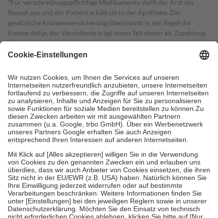
4
Für verschreibungspflichtige Medikamente stellt der Arzt ein
Rezept aus und der Patient erhält sie in der Apotheke. Die
gesetzliche Krankenversicherung übernimmt in der Regel die
Kosten dafür, der Versicherte trägt einen Teil davon als Zuzahlung
mit.
Grundsätzlich leisten Mitglieder Zuzahlungen in Höhe von zehn
Prozent des Abgabepreises,
mindestens
jedoch
fünf Euro
und
höchstens zehn Euro.
Es sind jedoch nie mehr als die tatsächlichen
Kosten der Leistung zu entrichten.
Diese Regeln gelten grundsätzlich auch für Online-Apotheken.
Bei Heilmitteln und häuslicher Krankenpflege beträgt die
Zuzahlung zehn Prozent der Kosten sowie zehn Euro je
Verordnung.
Um das Engagement der Versicherten für ihre eigene Gesundheit zu
stärken und die besondere Stellung der Familie zu unterstützen,
fallen
keine Zuzahlungen
an bei:
• Kindern und Jugendlichen bis zum vollendeten 18. Lebensjahr
mit Ausnahme der Fahrkosten
• Untersuchungen zur Vorsorge und Früherkennung, die von der
GKV getragen werden
• empfohlenen Schutzimpfungen
• Harn- und Blutteststreifen