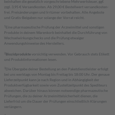
beinhalten die gesetzlich vorgeschriebene Mehrwertsteuer, ggf.
zzgl. 3,95 € Versandkosten. Ab 29,00 € Bestell­wert versand­kosten­
frei. Preisänderungen und Irrtümer vorbehalten. Alle Angebote
und Gratis-Beigaben nur solange der Vorrat reicht.
1
Eine pharmazeutische Prüfung der Arzneimittel und sonstigen
Produkte in deinem Warenkorb beinhaltet die Durchführung von
Wechselwirkungschecks und die Prüfung etwaiger
Anwendungshinweise des Herstellers.
2
Biozidprodukte
vorsichtig verwenden. Vor Gebrauch stets Etikett
und Produktinformationen lesen.
3
Die Übergabe deiner Bestellung an den Paketdienstleister erfolgt
bei uns werktags von Montag bis Freitag bis 18:00 Uhr. Der genaue
Lieferzeitpunkt kann je nach Region und in Abhängigkeit der
Produktverfügbarkeit sowie vom Zustellzeitpunkt des Spediteurs
abweichen. Darüber hinaus können notwendige pharmazeutische
Prüfungen, die zu deiner Arzneimittelsicherheit dienen, die
Lieferfrist um die Dauer der Prüfungen einschließlich Klärungen
verlängern.