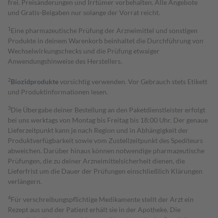
frei. Preisänderungen und Irrtümer vorbehalten. Alle Angebote
und Gratis-Beigaben nur solange der Vorrat reicht.
1
Eine pharmazeutische Prüfung der Arzneimittel und sonstigen
Produkte in deinem Warenkorb beinhaltet die Durchführung von
Wechselwirkungschecks und die Prüfung etwaiger
Anwendungshinweise des Herstellers.
2
Biozidprodukte
vorsichtig verwenden. Vor Gebrauch stets Etikett
und Produktinformationen lesen.
3
Die Übergabe deiner Bestellung an den Paketdienstleister erfolgt
bei uns werktags von Montag bis Freitag bis 18:00 Uhr. Der genaue
Lieferzeitpunkt kann je nach Region und in Abhängigkeit der
Produktverfügbarkeit sowie vom Zustellzeitpunkt des Spediteurs
abweichen. Darüber hinaus können notwendige pharmazeutische
Prüfungen, die zu deiner Arzneimittelsicherheit dienen, die
Lieferfrist um die Dauer der Prüfungen einschließlich Klärungen
verlängern.
4
Für verschreibungspflichtige Medikamente stellt der Arzt ein
Rezept aus und der Patient erhält sie in der Apotheke. Die