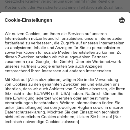
gesetzliche Krankenversicherung übernimmt in der Regel die
Kosten dafür, der Versicherte trägt einen Teil davon als Zuzahlung
mit.
Grundsätzlich leisten Mitglieder Zuzahlungen in Höhe von zehn
Prozent des Abgabepreises,
mindestens
jedoch
fünf Euro
und
höchstens zehn Euro.
Es sind jedoch nie mehr als die tatsächlichen
Kosten der Leistung zu entrichten.
Diese Regeln gelten grundsätzlich auch für Online-Apotheken.
Bei Heilmitteln und häuslicher Krankenpflege beträgt die
Zuzahlung zehn Prozent der Kosten sowie zehn Euro je
Verordnung.
Um das Engagement der Versicherten für ihre eigene Gesundheit zu
stärken und die besondere Stellung der Familie zu unterstützen,
fallen
keine Zuzahlungen
an bei:
• Kindern und Jugendlichen bis zum vollendeten 18. Lebensjahr
mit Ausnahme der Fahrkosten
• Untersuchungen zur Vorsorge und Früherkennung, die von der
GKV getragen werden
• empfohlenen Schutzimpfungen
• Harn- und Blutteststreifen
Wir nutzen Trusted Shops als unabhängigen Dienstleister für die