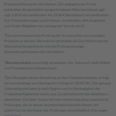
Preisempfehlung des Herstellers. Die angegebenen Preise
beinhalten die gesetzlich vorgeschriebene Mehrwertsteuer, ggf.
zzgl. 3,95 € Versandkosten. Ab 29,00 € Bestell­wert versand­kosten­
frei. Preisänderungen und Irrtümer vorbehalten. Alle Angebote
und Gratis-Beigaben nur solange der Vorrat reicht.
1
Eine pharmazeutische Prüfung der Arzneimittel und sonstigen
Produkte in deinem Warenkorb beinhaltet die Durchführung von
Wechselwirkungschecks und die Prüfung etwaiger
Anwendungshinweise des Herstellers.
2
Biozidprodukte
vorsichtig verwenden. Vor Gebrauch stets Etikett
und Produktinformationen lesen.
3
Die Übergabe deiner Bestellung an den Paketdienstleister erfolgt
bei uns werktags von Montag bis Freitag bis 18:00 Uhr. Der genaue
Lieferzeitpunkt kann je nach Region und in Abhängigkeit der
Produktverfügbarkeit sowie vom Zustellzeitpunkt des Spediteurs
abweichen. Darüber hinaus können notwendige pharmazeutische
Prüfungen, die zu deiner Arzneimittelsicherheit dienen, die
Lieferfrist um die Dauer der Prüfungen einschließlich Klärungen
verlängern.