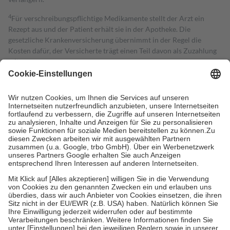
4
Für verschreibungspflichtige Medikamente stellt der Arzt ein
Rezept aus und der Patient erhält sie in der Apotheke. Die
gesetzliche Krankenversicherung übernimmt in der Regel die
Kosten dafür, der Versicherte trägt einen Teil davon als Zuzahlung
mit.
Grundsätzlich leisten Mitglieder Zuzahlungen in Höhe von zehn
Prozent des Abgabepreises,
mindestens
jedoch
fünf Euro
und
höchstens zehn Euro.
Es sind jedoch nie mehr als die tatsächlichen
Kosten der Leistung zu entrichten.
Diese Regeln gelten grundsätzlich auch für Online-Apotheken.
Bei Heilmitteln und häuslicher Krankenpflege beträgt die
Zuzahlung zehn Prozent der Kosten sowie zehn Euro je
Verordnung.
Um das Engagement der Versicherten für ihre eigene Gesundheit zu
stärken und die besondere Stellung der Familie zu unterstützen,
fallen
keine Zuzahlungen
an bei:
• Kindern und Jugendlichen bis zum vollendeten 18. Lebensjahr
mit Ausnahme der Fahrkosten
• Untersuchungen zur Vorsorge und Früherkennung, die von der
GKV getragen werden