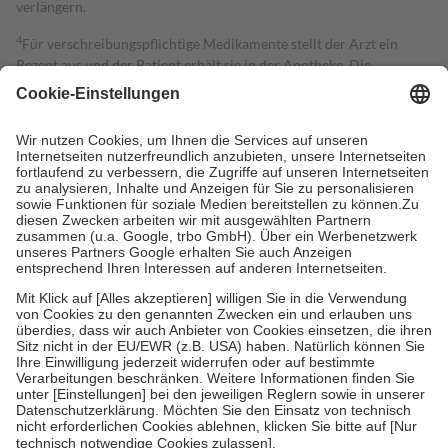
verlängern.
4
Für verschreibungspflichtige Medikamente stellt der Arzt ein
Rezept aus und der Patient erhält sie in der Apotheke. Die
gesetzliche Krankenversicherung übernimmt in der Regel die
Kosten dafür, der Versicherte trägt einen Teil davon als Zuzahlung
mit.
Grundsätzlich leisten Mitglieder Zuzahlungen in Höhe von zehn
Prozent des Abgabepreises,
mindestens
jedoch
fünf Euro
und
höchstens zehn Euro.
Es sind jedoch nie mehr als die tatsächlichen
Kosten der Leistung zu entrichten.
Diese Regeln gelten grundsätzlich auch für Online-Apotheken.
Bei Heilmitteln und häuslicher Krankenpflege beträgt die
Zuzahlung zehn Prozent der Kosten sowie zehn Euro je
Verordnung.
Um das Engagement der Versicherten für ihre eigene Gesundheit zu
stärken und die besondere Stellung der Familie zu unterstützen,
fallen
keine Zuzahlungen
an bei:
• Kindern und Jugendlichen bis zum vollendeten 18. Lebensjahr
mit Ausnahme der Fahrkosten
• Untersuchungen zur Vorsorge und Früherkennung, die von der
GKV getragen werden