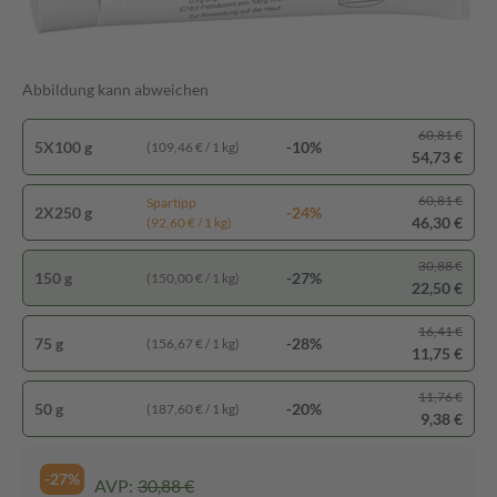
Abbildung kann abweichen
60,81 €
5X100 g
-10%
(109,46 € / 1 kg)
54,73 €
60,81 €
Spartipp
2X250 g
-24%
46,30 €
(92,60 € / 1 kg)
30,88 €
150 g
-27%
(150,00 € / 1 kg)
22,50 €
16,41 €
75 g
-28%
(156,67 € / 1 kg)
11,75 €
11,76 €
50 g
-20%
(187,60 € / 1 kg)
9,38 €
-27%
AVP:
30,88 €