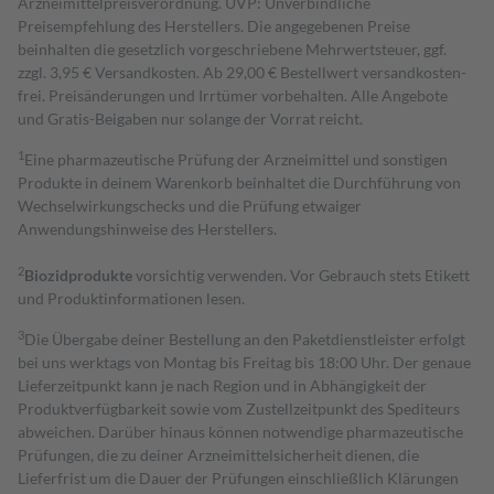
Arzneimittelpreisverordnung. UVP: Unverbindliche
Preisempfehlung des Herstellers. Die angegebenen Preise
beinhalten die gesetzlich vorgeschriebene Mehrwertsteuer, ggf.
zzgl. 3,95 € Versandkosten. Ab 29,00 € Bestell­wert versand­kosten­
frei. Preisänderungen und Irrtümer vorbehalten. Alle Angebote
und Gratis-Beigaben nur solange der Vorrat reicht.
1
Eine pharmazeutische Prüfung der Arzneimittel und sonstigen
Produkte in deinem Warenkorb beinhaltet die Durchführung von
Wechselwirkungschecks und die Prüfung etwaiger
Anwendungshinweise des Herstellers.
2
Biozidprodukte
vorsichtig verwenden. Vor Gebrauch stets Etikett
und Produktinformationen lesen.
3
Die Übergabe deiner Bestellung an den Paketdienstleister erfolgt
bei uns werktags von Montag bis Freitag bis 18:00 Uhr. Der genaue
Lieferzeitpunkt kann je nach Region und in Abhängigkeit der
Produktverfügbarkeit sowie vom Zustellzeitpunkt des Spediteurs
abweichen. Darüber hinaus können notwendige pharmazeutische
Prüfungen, die zu deiner Arzneimittelsicherheit dienen, die
Lieferfrist um die Dauer der Prüfungen einschließlich Klärungen