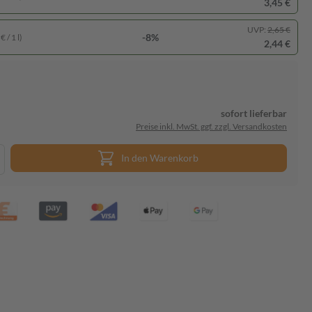
3,45 €
UVP:
2,65 €
-8%
 / 1 l)
2,44 €
sofort lieferbar
Preise inkl. MwSt. ggf. zzgl. Versandkosten
In den Warenkorb