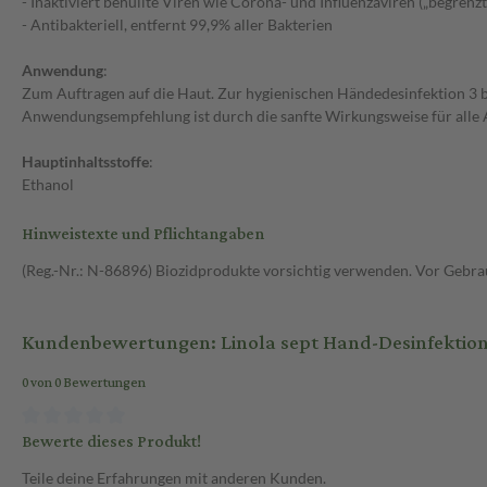
- Inaktiviert behüllte Viren wie Corona- und Influenzaviren („begrenzt 
- Antibakteriell, entfernt 99,9% aller Bakterien
Anwendung
:
Zum Auftragen auf die Haut. Zur hygienischen Händedesinfektion 3 b
Anwendungsempfehlung ist durch die sanfte Wirkungsweise für alle 
Hauptinhaltsstoffe
:
Ethanol
Hinweistexte und Pflichtangaben
(Reg.-Nr.: N-86896) Biozidprodukte vorsichtig verwenden. Vor Gebrau
Kundenbewertungen: Linola sept Hand-Desinfektion
0 von 0 Bewertungen
Bewerte dieses Produkt!
Teile deine Erfahrungen mit anderen Kunden.