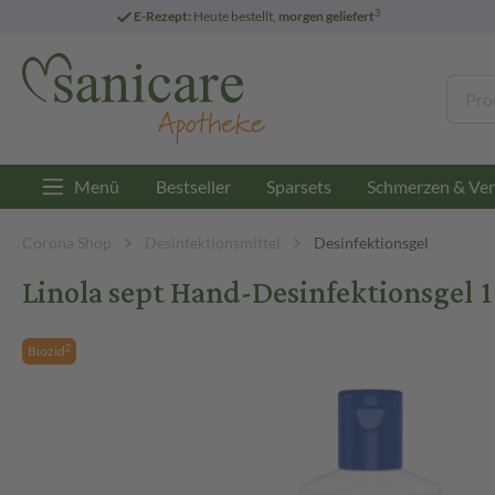
3
E-Rezept:
Heute bestellt,
morgen geliefert
Menü
Bestseller
Sparsets
Schmerzen & Ver
Corona Shop
Desinfektionsmittel
Desinfektionsgel
Linola sept Hand-Desinfektionsgel 1
2
Biozid