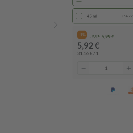
45 ml
(54,22 €
-1%
UVP:
5,99 €
5,92 €
31,16 € / 1 l