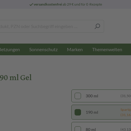
versandkostenfrei
ab 29 € und für E-Rezepte
letzungen
Sonnenschutz
Marken
Themenwelten
90 ml Gel
300 ml
(31,50 €
Sparti
190 ml
(31,16 €
80 ml
(43,13 €