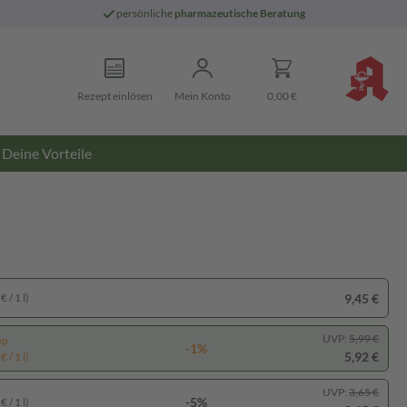
persönliche
pharmazeutische Beratung
Rezept einlösen
Mein Konto
0,00 €
Deine Vorteile
9,45 €
 / 1 l)
UVP:
5,99 €
pp
-1%
5,92 €
 / 1 l)
UVP:
3,65 €
-5%
 / 1 l)