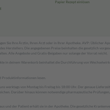
Papier Rezept einlösen
g
gen Sie Ihre Ärztin, Ihren Arzt oder in Ihrer Apotheke. AVP: Üblicher A
s Herstellers. Die angegebenen Preise beinhalten die gesetzlich vorgesc
alten. Alle Angebote und Gratis-Beigaben nur solange der Vorrat reicht.
dukte in deinem Warenkorb beinhaltet die Durchführung von Wechselwir
nd Produktinformationen lesen.
 uns werktags von Montag bis Freitag bis 18:00 Uhr. Der genaue Lieferze
ichen. Darüber hinaus können notwendige pharmazeutische Prüfungen, die
aus und der Patient erhält sie in der Apotheke. Die gesetzliche Krankenv