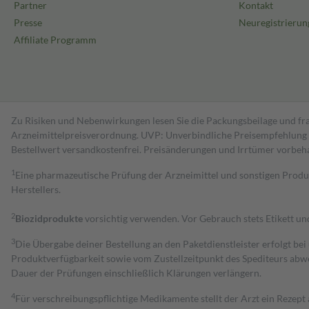
Partner
Kontakt
Presse
Neuregistrierun
Affiliate Programm
Zu Risiken und Nebenwirkungen lesen Sie die Packungsbeilage und fra
Arzneimittelpreisverordnung. UVP: Unverbindliche Preisempfehlung de
Bestell­wert versand­kosten­frei. Preisänderungen und Irrtümer vorbeh
1
Eine pharmazeutische Prüfung der Arzneimittel und sonstigen Pro
Herstellers.
2
Biozidprodukte
vorsichtig verwenden. Vor Gebrauch stets Etikett u
3
Die Übergabe deiner Bestellung an den Paketdienstleister erfolgt bei
Produktverfügbarkeit sowie vom Zustellzeitpunkt des Spediteurs abwe
Dauer der Prüfungen einschließlich Klärungen verlängern.
4
Für verschreibungspflichtige Medikamente stellt der Arzt ein Rezept 