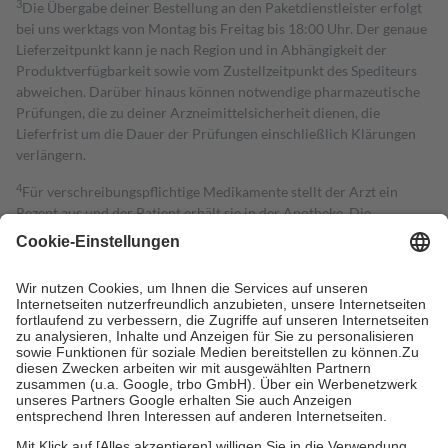
3
Die Übergabe deiner Bestellung an den Paketdienstleister erfolgt
bei uns werktags von Montag bis Freitag bis 18:00 Uhr. Der genaue
Lieferzeitpunkt kann je nach Region und in Abhängigkeit der
Produktverfügbarkeit sowie vom Zustellzeitpunkt des Spediteurs
abweichen. Darüber hinaus können notwendige pharmazeutische
Prüfungen, die zu deiner Arzneimittelsicherheit dienen, die
Lieferfrist um die Dauer der Prüfungen einschließlich Klärungen
verlängern.
4
Für verschreibungspflichtige Medikamente stellt der Arzt ein
Rezept aus und der Patient erhält sie in der Apotheke. Die
gesetzliche Krankenversicherung übernimmt in der Regel die
Kosten dafür, der Versicherte trägt einen Teil davon als Zuzahlung
mit.
Grundsätzlich leisten Mitglieder Zuzahlungen in Höhe von zehn
Prozent des Abgabepreises,
mindestens
jedoch
fünf Euro
und
höchstens zehn Euro.
Es sind jedoch nie mehr als die tatsächlichen
Kosten der Leistung zu entrichten.
Diese Regeln gelten grundsätzlich auch für Online-Apotheken.
Bei Heilmitteln und häuslicher Krankenpflege beträgt die
Zuzahlung zehn Prozent der Kosten sowie zehn Euro je
Verordnung.