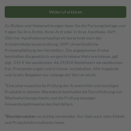
Widerruf erklären
Zu Risiken und Nebenwirkungen lesen Sie die Packungsbeilage und
fragen Sie Ihre Ärztin, Ihren Arzt oder in Ihrer Apotheke. AVP:
Üblicher Apothekenverkaufspreis berechnet nach der
Arzneimittelpreisverordnung. UVP: Unverbindliche
Preisempfehlung des Herstellers. Die angegebenen Preise
beinhalten die gesetzlich vorgeschriebene Mehrwertsteuer, ggf.
zzgl. 3,95 € Versandkosten. Ab 29,00 € Bestell­wert versand­kosten­
frei. Preisänderungen und Irrtümer vorbehalten. Alle Angebote
und Gratis-Beigaben nur solange der Vorrat reicht.
1
Eine pharmazeutische Prüfung der Arzneimittel und sonstigen
Produkte in deinem Warenkorb beinhaltet die Durchführung von
Wechselwirkungschecks und die Prüfung etwaiger
Anwendungshinweise des Herstellers.
2
Biozidprodukte
vorsichtig verwenden. Vor Gebrauch stets Etikett
und Produktinformationen lesen.