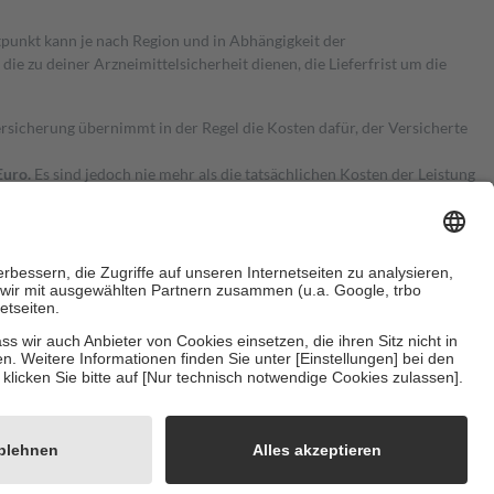
itpunkt kann je nach Region und in Abhängigkeit der
 zu deiner Arzneimittelsicherheit dienen, die Lieferfrist um die
ersicherung übernimmt in der Regel die Kosten dafür, der Versicherte
Euro.
Es sind jedoch nie mehr als die tatsächlichen Kosten der Leistung
e Zuzahlungen
an bei:
herzustellen, dass es sich um echte Bewertungen handelt. Mehr