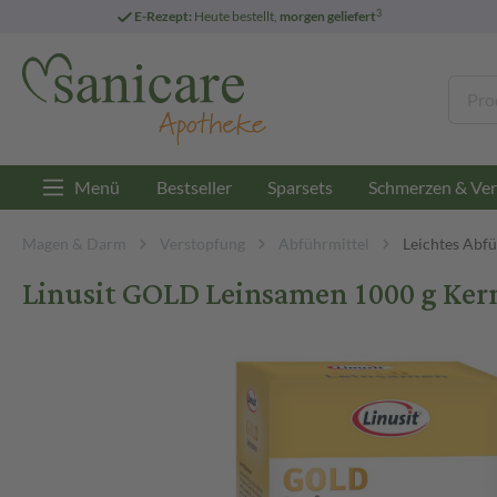
3
E-Rezept:
Heute bestellt,
morgen geliefert
Menü
Bestseller
Sparsets
Schmerzen & Ver
Magen & Darm
Verstopfung
Abführmittel
Leichtes Abfü
Linusit GOLD Leinsamen 1000 g Ker