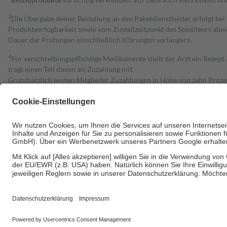
3
Die Übergabe deiner Bestellung an den Paketdienstleister erfolgt bei
Produktverfügbarkeit sowie vom Zustellzeitpunkt des Spediteurs abwe
Dauer der Prüfungen einschließlich Klärungen verlängern.
4
Für verschreibungspflichtige Medikamente stellt der Arzt ein Rezept 
trägt einen Teil davon als Zuzahlung mit.
Grundsätzlich leisten Mitglieder Zuzahlungen in Höhe von zehn Proz
zu entrichten.
Diese Regeln gelten grundsätzlich auch für Online-Apotheken.
Bei Heilmitteln und häuslicher Krankenpflege beträgt die Zuzahlung 
Um das Engagement der Versicherten für ihre eigene Gesundheit zu stä
• Kindern und Jugendlichen bis zum vollendeten 18. Lebensjahr mit
• Untersuchungen zur Vorsorge und Früherkennung, die von der GKV
• empfohlenen Schutzimpfungen
• Harn- und Blutteststreifen
Wir nutzen Trusted Shops als unabhängigen Dienstleister für die Ein
Informationen findest du hier: https://help.etrusted.com/hc/de/arti
Einige Bilder und Inhalte wurden unter Zuhilfenahme künstlicher Intell