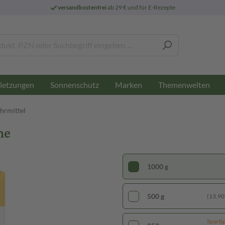
versandkostenfrei
ab 29 € und für E-Rezepte
letzungen
Sonnenschutz
Marken
Themenwelten
hrmittel
ne
1000 g
500 g
(13,90 
Sparti