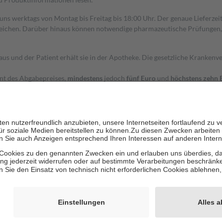
 uns werktags von Montag bis Freitag bis 18:00 Uhr. Der genaue Lieferze
ichen. Darüber hinaus können notwendige pharmazeutische Prüfungen, die
aus und der Patient erhält sie in der Apotheke. Die gesetzliche Krankenv
ent des Abgabepreises,
mindestens
jedoch
fünf Euro
und
höchstens zehn 
zehn Prozent der Kosten sowie zehn Euro je Verordnung.
rken und die besondere Stellung der Familie zu unterstützen, fallen
kein
 Ausnahme der Fahrkosten
 getragen werden
holung von Bewertungen. Trusted Shops hat Maßnahmen getroffen, um sic
cles/4419944605341
igenz erstellt.