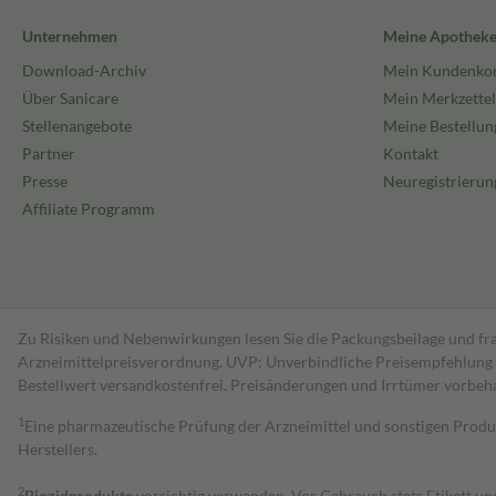
Unternehmen
Meine Apothek
Download-Archiv
Mein Kundenko
Über Sanicare
Mein Merkzettel
Stellenangebote
Meine Bestellun
Partner
Kontakt
Presse
Neuregistrierun
Affiliate Programm
Zu Risiken und Nebenwirkungen lesen Sie die Packungsbeilage und fra
Arzneimittelpreisverordnung. UVP: Unverbindliche Preisempfehlung de
Bestell­wert versand­kosten­frei. Preisänderungen und Irrtümer vorbeh
1
Eine pharmazeutische Prüfung der Arzneimittel und sonstigen Pro
Herstellers.
2
Biozidprodukte
vorsichtig verwenden. Vor Gebrauch stets Etikett u