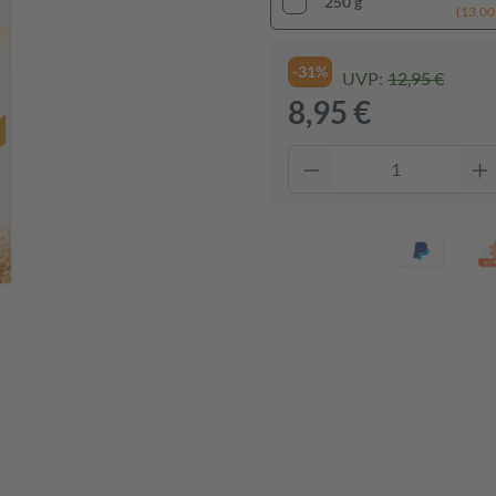
250 g
(13,00 
-31%
UVP:
12,95 €
8,95 €