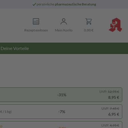
persönliche
pharmazeutische Beratung
Rezept einlösen
Mein Konto
0,00 €
Deine Vorteile
UVP:
12,95 €
-31%
8,95 €
UVP:
7,45 €
-7%
€ / 1 kg)
6,95 €
UVP:
4,95 €
pp