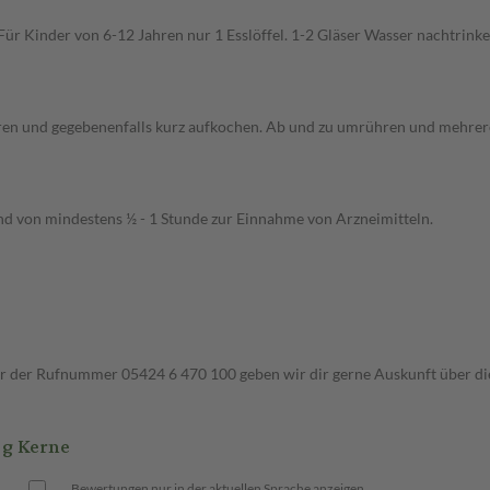
ür Kinder von 6-12 Jahren nur 1 Esslöffel. 1-2 Gläser Wasser nachtrinken
ühren und gegebenenfalls kurz aufkochen. Ab und zu umrühren und mehre
and von mindestens ½ - 1 Stunde zur Einnahme von Arzneimitteln.
ter der Rufnummer 05424 6 470 100 geben wir dir gerne Auskunft über di
 g Kerne
Bewertungen nur in der aktuellen Sprache anzeigen.