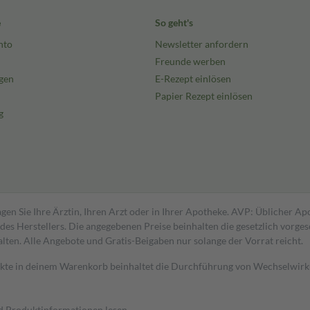
e
So geht's
nto
Newsletter anfordern
Freunde werben
gen
E-Rezept einlösen
Papier Rezept einlösen
g
gen Sie Ihre Ärztin, Ihren Arzt oder in Ihrer Apotheke. AVP: Üblicher A
s Herstellers. Die angegebenen Preise beinhalten die gesetzlich vorgesc
alten. Alle Angebote und Gratis-Beigaben nur solange der Vorrat reicht.
dukte in deinem Warenkorb beinhaltet die Durchführung von Wechselwir
nd Produktinformationen lesen.