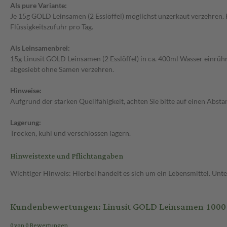
Als pure Variante:
Je 15g GOLD Leinsamen (2 Esslöffel) möglichst unzerkaut verzehren. F
Flüssigkeitszufuhr pro Tag.
Als Leinsamenbrei:
15g Linusit GOLD Leinsamen (2 Esslöffel) in ca. 400ml Wasser einr
abgesiebt ohne Samen verzehren.
Hinweise:
Aufgrund der starken Quellfähigkeit, achten Sie bitte auf einen Abst
Lagerung:
Trocken, kühl und verschlossen lagern.
Hinweistexte und Pflichtangaben
Wichtiger Hinweis: Hierbei handelt es sich um ein Lebensmittel. Un
Kundenbewertungen: Linusit GOLD Leinsamen 1000
0 von 0 Bewertungen