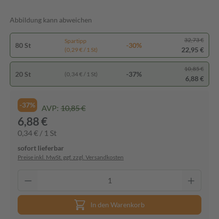
Abbildung kann abweichen
32,73 €
Spartipp
80 St
-30%
22,95 €
(0,29 € / 1 St)
10,85 €
20 St
-37%
(0,34 € / 1 St)
6,88 €
-37%
AVP:
10,85 €
6,88 €
0,34 € / 1 St
sofort lieferbar
Preise inkl. MwSt. ggf. zzgl. Versandkosten
In den Warenkorb