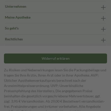
Unternehmen
Meine Apotheke
So geht's
Rechtliches
Widerruf erklären
Zu Risiken und Nebenwirkungen lesen Sie die Packungsbeilage und
fragen Sie Ihre Ärztin, Ihren Arzt oder in Ihrer Apotheke. AVP:
Üblicher Apothekenverkaufspreis berechnet nach der
Arzneimittelpreisverordnung. UVP: Unverbindliche
Preisempfehlung des Herstellers. Die angegebenen Preise
beinhalten die gesetzlich vorgeschriebene Mehrwertsteuer, ggf.
zzgl. 3,95 € Versandkosten. Ab 29,00 € Bestell­wert versand­kosten­
frei. Preisänderungen und Irrtümer vorbehalten. Alle Angebote