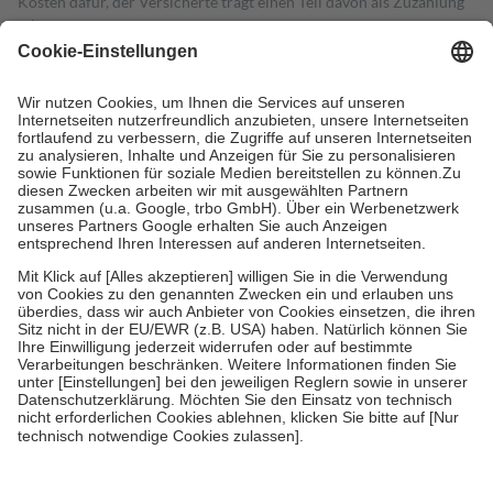
Kosten dafür, der Versicherte trägt einen Teil davon als Zuzahlung
mit.
Grundsätzlich leisten Mitglieder Zuzahlungen in Höhe von zehn
Prozent des Abgabepreises,
mindestens
jedoch
fünf Euro
und
höchstens zehn Euro.
Es sind jedoch nie mehr als die tatsächlichen
Kosten der Leistung zu entrichten.
Diese Regeln gelten grundsätzlich auch für Online-Apotheken.
Bei Heilmitteln und häuslicher Krankenpflege beträgt die
Zuzahlung zehn Prozent der Kosten sowie zehn Euro je
Verordnung.
Um das Engagement der Versicherten für ihre eigene Gesundheit zu
stärken und die besondere Stellung der Familie zu unterstützen,
fallen
keine Zuzahlungen
an bei:
• Kindern und Jugendlichen bis zum vollendeten 18. Lebensjahr
mit Ausnahme der Fahrkosten
• Untersuchungen zur Vorsorge und Früherkennung, die von der
GKV getragen werden
• empfohlenen Schutzimpfungen
• Harn- und Blutteststreifen
Wir nutzen Trusted Shops als unabhängigen Dienstleister für die
Einholung von Bewertungen. Trusted Shops hat Maßnahmen