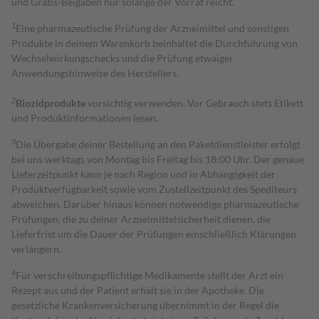
und Gratis-Beigaben nur solange der Vorrat reicht.
1
Eine pharmazeutische Prüfung der Arzneimittel und sonstigen
Produkte in deinem Warenkorb beinhaltet die Durchführung von
Wechselwirkungschecks und die Prüfung etwaiger
Anwendungshinweise des Herstellers.
2
Biozidprodukte
vorsichtig verwenden. Vor Gebrauch stets Etikett
und Produktinformationen lesen.
3
Die Übergabe deiner Bestellung an den Paketdienstleister erfolgt
bei uns werktags von Montag bis Freitag bis 18:00 Uhr. Der genaue
Lieferzeitpunkt kann je nach Region und in Abhängigkeit der
Produktverfügbarkeit sowie vom Zustellzeitpunkt des Spediteurs
abweichen. Darüber hinaus können notwendige pharmazeutische
Prüfungen, die zu deiner Arzneimittelsicherheit dienen, die
Lieferfrist um die Dauer der Prüfungen einschließlich Klärungen
verlängern.
4
Für verschreibungspflichtige Medikamente stellt der Arzt ein
Rezept aus und der Patient erhält sie in der Apotheke. Die
gesetzliche Krankenversicherung übernimmt in der Regel die