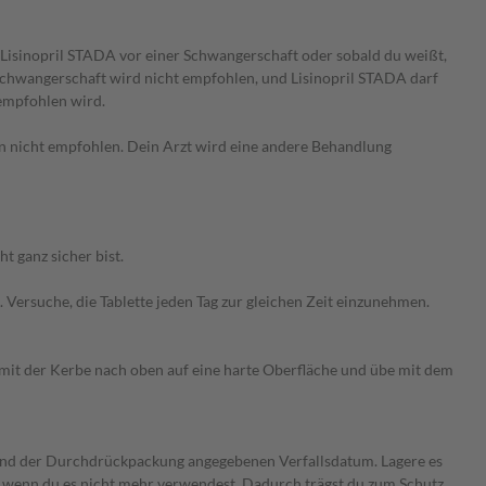
 Lisinopril STADA vor einer Schwangerschaft oder sobald du weißt,
 Schwangerschaft wird nicht empfohlen, und Lisinopril STADA darf
empfohlen wird.
rn nicht empfohlen. Dein Arzt wird eine andere Behandlung
 ganz sicher bist.
Versuche, die Tablette jeden Tag zur gleichen Zeit einzunehmen.
te mit der Kerbe nach oben auf eine harte Oberfläche und übe mit dem
 und der Durchdrückpackung angegebenen Verfallsdatum. Lagere es
t, wenn du es nicht mehr verwendest. Dadurch trägst du zum Schutz