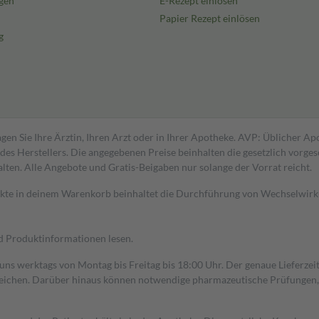
gen
E-Rezept einlösen
Papier Rezept einlösen
g
gen Sie Ihre Ärztin, Ihren Arzt oder in Ihrer Apotheke. AVP: Üblicher A
s Herstellers. Die angegebenen Preise beinhalten die gesetzlich vorgesc
alten. Alle Angebote und Gratis-Beigaben nur solange der Vorrat reicht.
dukte in deinem Warenkorb beinhaltet die Durchführung von Wechselwir
nd Produktinformationen lesen.
 uns werktags von Montag bis Freitag bis 18:00 Uhr. Der genaue Lieferze
ichen. Darüber hinaus können notwendige pharmazeutische Prüfungen, die