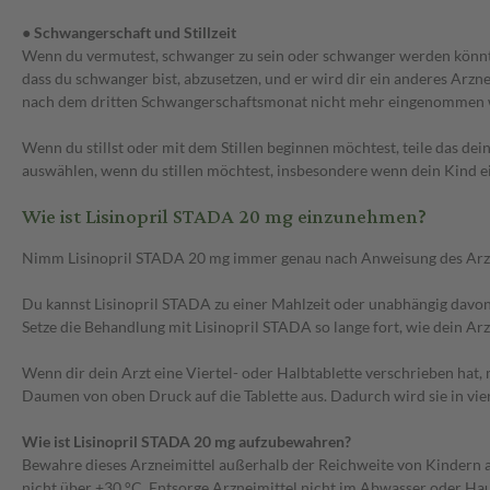
● Schwangerschaft und Stillzeit
Wenn du vermutest, schwanger zu sein oder schwanger werden könntest
dass du schwanger bist, abzusetzen, und er wird dir ein anderes Ar
nach dem dritten Schwangerschaftsmonat nicht mehr eingenommen we
Wenn du stillst oder mit dem Stillen beginnen möchtest, teile das d
auswählen, wenn du stillen möchtest, insbesondere wenn dein Kind e
Wie ist Lisinopril STADA 20 mg einzunehmen?
Nimm Lisinopril STADA 20 mg immer genau nach Anweisung des Arztes e
Du kannst Lisinopril STADA zu einer Mahlzeit oder unabhängig davon 
Setze die Behandlung mit Lisinopril STADA so lange fort, wie dein Arz
Wenn dir dein Arzt eine Viertel- oder Halbtablette verschrieben hat, 
Daumen von oben Druck auf die Tablette aus. Dadurch wird sie in vier
Wie ist Lisinopril STADA 20 mg aufzubewahren?
Bewahre dieses Arzneimittel außerhalb der Reichweite von Kindern a
nicht über +30 °C. Entsorge Arzneimittel nicht im Abwasser oder Hau