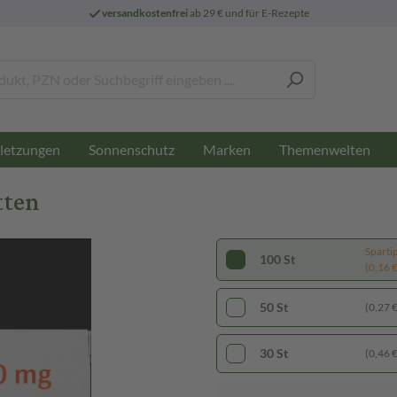
versandkostenfrei
ab 29 € und für E-Rezepte
letzungen
Sonnenschutz
Marken
Themenwelten
tten
Sparti
100 St
(0,16 € 
50 St
(0,27 € 
30 St
(0,46 € 