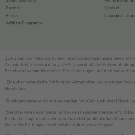
Stellenangebote
Meine Bestellun
Partner
Kontakt
Presse
Neuregistrierun
Affiliate Programm
Zu Risiken und Nebenwirkungen lesen Sie die Packungsbeilage und fra
Arzneimittelpreisverordnung. UVP: Unverbindliche Preisempfehlung de
Bestell­wert versand­kosten­frei. Preisänderungen und Irrtümer vorbeh
1
Eine pharmazeutische Prüfung der Arzneimittel und sonstigen Pro
Herstellers.
2
Biozidprodukte
vorsichtig verwenden. Vor Gebrauch stets Etikett u
3
Die Übergabe deiner Bestellung an den Paketdienstleister erfolgt bei
Produktverfügbarkeit sowie vom Zustellzeitpunkt des Spediteurs abwe
Dauer der Prüfungen einschließlich Klärungen verlängern.
4