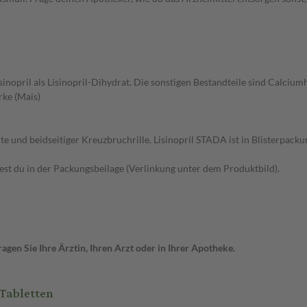
g Lisinopril als Lisinopril-Dihydrat. Die sonstigen Bestandteile sind Cal
rke (Mais)
e und beidseitiger Kreuzbruchrille. Lisinopril STADA ist in Blisterpacku
t du in der Packungsbeilage (Verlinkung unter dem Produktbild).
gen Sie Ihre Ärztin, Ihren Arzt oder in Ihrer Apotheke.
Tabletten