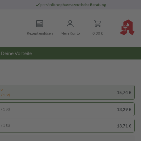
persönliche
pharmazeutische Beratung
Rezept einlösen
Mein Konto
0,00 €
Deine Vorteile
pp
15,74 €
/ 1 St)
13,29 €
/ 1 St)
13,71 €
/ 1 St)