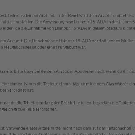
, teile das deinem Arzt mit. In der Regel wird dein Arzt dir empfehlen,
zneimittel empfehlen. Die Anwendung von Lisinopril STADA in der frühen
rden, da die Einnahme von Lisinopril STADA in diesem Stadium nicht 
einem Arzt mit. Die Einnahme von Lisinopril STADA wird stillenden Mütte
in Neugeborenes ist oder eine Frühgeburt war.
in. Bitte frage bei deinem Arzt oder Apotheker nach, wenn du dir nicht
einnehmen. Nimm die Tablette einmal täglich mit einem Glas Wasser ein. 
t es verordnet hat.
musst du die Tablette entlang der Bruchrille teilen. Lege dazu die Tablet
 gleich große Teile zerbrechen.
uf. Verwende dieses Arzneimittel nicht nach dem auf der Faltschachtel
smüll. Frage deinen Apotheker, wie du das Arzneimittel entsorgen solls