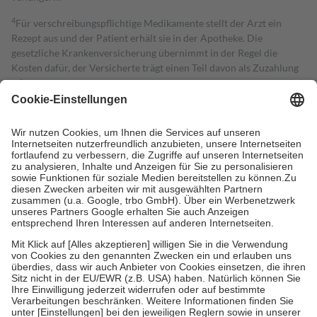
4
Für verschreibungspflichtige Medikamente stellt der Arzt ein
Rezept aus und der Patient erhält sie in der Apotheke. Die
gesetzliche Krankenversicherung übernimmt in der Regel die
Kosten dafür, der Versicherte trägt einen Teil davon als Zuzahlung
mit.
Grundsätzlich leisten Mitglieder Zuzahlungen in Höhe von zehn
Prozent des Abgabepreises,
mindestens
jedoch
fünf Euro
und
höchstens zehn Euro.
Es sind jedoch nie mehr als die tatsächlichen
Kosten der Leistung zu entrichten.
Diese Regeln gelten grundsätzlich auch für Online-Apotheken.
Bei Heilmitteln und häuslicher Krankenpflege beträgt die
Zuzahlung zehn Prozent der Kosten sowie zehn Euro je
Verordnung.
Um das Engagement der Versicherten für ihre eigene Gesundheit zu
stärken und die besondere Stellung der Familie zu unterstützen,
fallen
keine Zuzahlungen
an bei:
• Kindern und Jugendlichen bis zum vollendeten 18. Lebensjahr
mit Ausnahme der Fahrkosten
• Untersuchungen zur Vorsorge und Früherkennung, die von der
GKV getragen werden