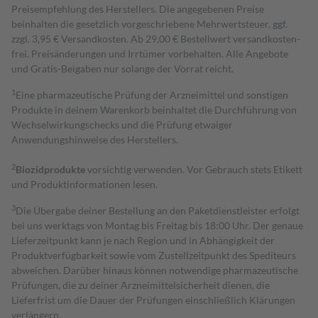
Preisempfehlung des Herstellers. Die angegebenen Preise
beinhalten die gesetzlich vorgeschriebene Mehrwertsteuer, ggf.
zzgl. 3,95 € Versandkosten. Ab 29,00 € Bestell­wert versand­kosten­
frei. Preisänderungen und Irrtümer vorbehalten. Alle Angebote
und Gratis-Beigaben nur solange der Vorrat reicht.
1
Eine pharmazeutische Prüfung der Arzneimittel und sonstigen
Produkte in deinem Warenkorb beinhaltet die Durchführung von
Wechselwirkungschecks und die Prüfung etwaiger
Anwendungshinweise des Herstellers.
2
Biozidprodukte
vorsichtig verwenden. Vor Gebrauch stets Etikett
und Produktinformationen lesen.
3
Die Übergabe deiner Bestellung an den Paketdienstleister erfolgt
bei uns werktags von Montag bis Freitag bis 18:00 Uhr. Der genaue
Lieferzeitpunkt kann je nach Region und in Abhängigkeit der
Produktverfügbarkeit sowie vom Zustellzeitpunkt des Spediteurs
abweichen. Darüber hinaus können notwendige pharmazeutische
Prüfungen, die zu deiner Arzneimittelsicherheit dienen, die
Lieferfrist um die Dauer der Prüfungen einschließlich Klärungen
verlängern.