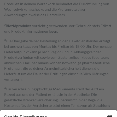
Produkte in deinem Warenkorb beinhaltet die Durchführung von
Wechselwirkungschecks und die Prüfung etwaiger
Anwendungshinweise des Herstellers.
2
Biozidprodukte
vorsichtig verwenden. Vor Gebrauch stets Etikett
und Produktinformationen lesen.
3
Die Übergabe deiner Bestellung an den Paketdienstleister erfolgt
bei uns werktags von Montag bis Freitag bis 18:00 Uhr. Der genaue
Lieferzeitpunkt kann je nach Region und in Abhängigkeit der
Produktverfügbarkeit sowie vom Zustellzeitpunkt des Spediteurs
abweichen. Darüber hinaus können notwendige pharmazeutische
Prüfungen, die zu deiner Arzneimittelsicherheit dienen, die
Lieferfrist um die Dauer der Prüfungen einschließlich Klärungen
verlängern.
4
Für verschreibungspflichtige Medikamente stellt der Arzt ein
Rezept aus und der Patient erhält sie in der Apotheke. Die
gesetzliche Krankenversicherung übernimmt in der Regel die
Kosten dafür, der Versicherte trägt einen Teil davon als Zuzahlung
mit.
Grundsätzlich leisten Mitglieder Zuzahlungen in Höhe von zehn