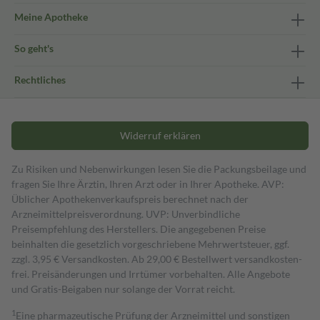
Meine Apotheke
So geht's
Rechtliches
Widerruf erklären
Zu Risiken und Nebenwirkungen lesen Sie die Packungsbeilage und
fragen Sie Ihre Ärztin, Ihren Arzt oder in Ihrer Apotheke. AVP:
Üblicher Apothekenverkaufspreis berechnet nach der
Arzneimittelpreisverordnung. UVP: Unverbindliche
Preisempfehlung des Herstellers. Die angegebenen Preise
beinhalten die gesetzlich vorgeschriebene Mehrwertsteuer, ggf.
zzgl. 3,95 € Versandkosten. Ab 29,00 € Bestell­wert versand­kosten­
frei. Preisänderungen und Irrtümer vorbehalten. Alle Angebote
und Gratis-Beigaben nur solange der Vorrat reicht.
1
Eine pharmazeutische Prüfung der Arzneimittel und sonstigen