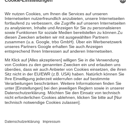
Prozent des Abgabepreises,
mindestens
jedoch
fünf Euro
und
höchstens zehn Euro.
Es sind jedoch nie mehr als die tatsächlichen
Kosten der Leistung zu entrichten.
Diese Regeln gelten grundsätzlich auch für Online-Apotheken.
Bei Heilmitteln und häuslicher Krankenpflege beträgt die
Zuzahlung zehn Prozent der Kosten sowie zehn Euro je
Verordnung.
Um das Engagement der Versicherten für ihre eigene Gesundheit zu
stärken und die besondere Stellung der Familie zu unterstützen,
fallen
keine Zuzahlungen
an bei:
• Kindern und Jugendlichen bis zum vollendeten 18. Lebensjahr
mit Ausnahme der Fahrkosten
• Untersuchungen zur Vorsorge und Früherkennung, die von der
GKV getragen werden
• empfohlenen Schutzimpfungen
• Harn- und Blutteststreifen
Wir nutzen Trusted Shops als unabhängigen Dienstleister für die
Einholung von Bewertungen. Trusted Shops hat Maßnahmen
getroffen, um sicherzustellen, dass es sich um echte Bewertungen
handelt. Mehr Informationen findest du hier: