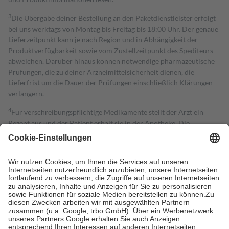
3
Die Übergabe deiner Bestellung an den Paketdienstleister erfolgt
bei uns werktags von Montag bis Freitag bis 18:00 Uhr. Der genaue
Lieferzeitpunkt kann je nach Region und in Abhängigkeit der
Produktverfügbarkeit sowie vom Zustellzeitpunkt des Spediteurs
abweichen. Darüber hinaus können notwendige pharmazeutische
Prüfungen, die zu deiner Arzneimittelsicherheit dienen, die
Lieferfrist um die Dauer der Prüfungen einschließlich Klärungen
verlängern.
4
Für verschreibungspflichtige Medikamente stellt der Arzt ein
Rezept aus und der Patient erhält sie in der Apotheke. Die
gesetzliche Krankenversicherung übernimmt in der Regel die
Kosten dafür, der Versicherte trägt einen Teil davon als Zuzahlung
mit.
Grundsätzlich leisten Mitglieder Zuzahlungen in Höhe von zehn
Prozent des Abgabepreises,
mindestens
jedoch
fünf Euro
und
höchstens zehn Euro.
Es sind jedoch nie mehr als die tatsächlichen
Kosten der Leistung zu entrichten.
Diese Regeln gelten grundsätzlich auch für Online-Apotheken.
Bei Heilmitteln und häuslicher Krankenpflege beträgt die