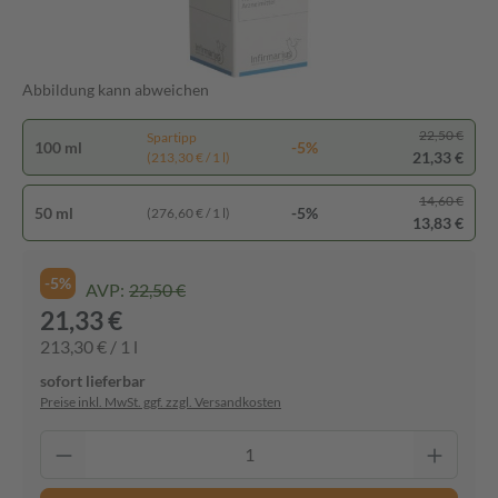
Abbildung kann abweichen
22,50 €
Spartipp
100 ml
-5%
21,33 €
(213,30 € / 1 l)
14,60 €
50 ml
-5%
(276,60 € / 1 l)
13,83 €
-5%
AVP:
22,50 €
21,33 €
213,30 € / 1 l
sofort lieferbar
Preise inkl. MwSt. ggf. zzgl. Versandkosten