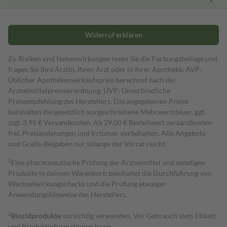
Widerruf erklären
Zu Risiken und Nebenwirkungen lesen Sie die Packungsbeilage und
fragen Sie Ihre Ärztin, Ihren Arzt oder in Ihrer Apotheke. AVP:
Üblicher Apothekenverkaufspreis berechnet nach der
Arzneimittelpreisverordnung. UVP: Unverbindliche
Preisempfehlung des Herstellers. Die angegebenen Preise
beinhalten die gesetzlich vorgeschriebene Mehrwertsteuer, ggf.
zzgl. 3,95 € Versandkosten. Ab 29,00 € Bestell­wert versand­kosten­
frei. Preisänderungen und Irrtümer vorbehalten. Alle Angebote
und Gratis-Beigaben nur solange der Vorrat reicht.
1
Eine pharmazeutische Prüfung der Arzneimittel und sonstigen
Produkte in deinem Warenkorb beinhaltet die Durchführung von
Wechselwirkungschecks und die Prüfung etwaiger
Anwendungshinweise des Herstellers.
2
Biozidprodukte
vorsichtig verwenden. Vor Gebrauch stets Etikett
und Produktinformationen lesen.