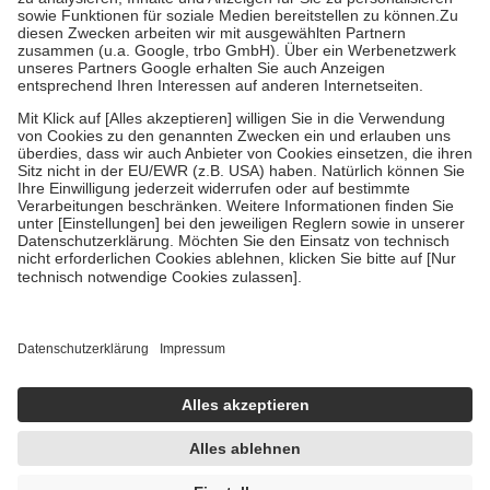
Bei Heilmitteln und häuslicher Krankenpflege beträgt die
Zuzahlung zehn Prozent der Kosten sowie zehn Euro je
Verordnung.
Um das Engagement der Versicherten für ihre eigene Gesundheit zu
stärken und die besondere Stellung der Familie zu unterstützen,
fallen
keine Zuzahlungen
an bei:
• Kindern und Jugendlichen bis zum vollendeten 18. Lebensjahr
mit Ausnahme der Fahrkosten
• Untersuchungen zur Vorsorge und Früherkennung, die von der
GKV getragen werden
• empfohlenen Schutzimpfungen
• Harn- und Blutteststreifen
Wir nutzen Trusted Shops als unabhängigen Dienstleister für die
Einholung von Bewertungen. Trusted Shops hat Maßnahmen
getroffen, um sicherzustellen, dass es sich um echte Bewertungen
handelt. Mehr Informationen findest du hier:
https://help.etrusted.com/hc/de/articles/4419944605341
Einige Bilder und Inhalte wurden unter Zuhilfenahme künstlicher
Intelligenz erstellt.