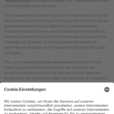
Biozidprodukte
vorsichtig verwenden. Vor Gebrauch stets Etikett
und Produktinformationen lesen.
3
Die Übergabe deiner Bestellung an den Paketdienstleister erfolgt
bei uns werktags von Montag bis Freitag bis 18:00 Uhr. Der genaue
Lieferzeitpunkt kann je nach Region und in Abhängigkeit der
Produktverfügbarkeit sowie vom Zustellzeitpunkt des Spediteurs
abweichen. Darüber hinaus können notwendige pharmazeutische
Prüfungen, die zu deiner Arzneimittelsicherheit dienen, die
Lieferfrist um die Dauer der Prüfungen einschließlich Klärungen
verlängern.
4
Für verschreibungspflichtige Medikamente stellt der Arzt ein
Rezept aus und der Patient erhält sie in der Apotheke. Die
gesetzliche Krankenversicherung übernimmt in der Regel die
Kosten dafür, der Versicherte trägt einen Teil davon als Zuzahlung
mit.
Grundsätzlich leisten Mitglieder Zuzahlungen in Höhe von zehn
Prozent des Abgabepreises,
mindestens
jedoch
fünf Euro
und
höchstens zehn Euro.
Es sind jedoch nie mehr als die tatsächlichen
Kosten der Leistung zu entrichten.
Diese Regeln gelten grundsätzlich auch für Online-Apotheken.