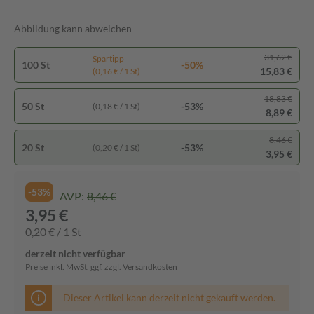
Abbildung kann abweichen
31,62 €
Spartipp
100 St
-50%
15,83 €
(0,16 € / 1 St)
18,83 €
50 St
-53%
(0,18 € / 1 St)
8,89 €
8,46 €
20 St
-53%
(0,20 € / 1 St)
3,95 €
-53%
AVP:
8,46 €
3,95 €
0,20 € / 1 St
derzeit nicht verfügbar
Preise inkl. MwSt. ggf. zzgl. Versandkosten
Dieser Artikel kann derzeit nicht gekauft werden.