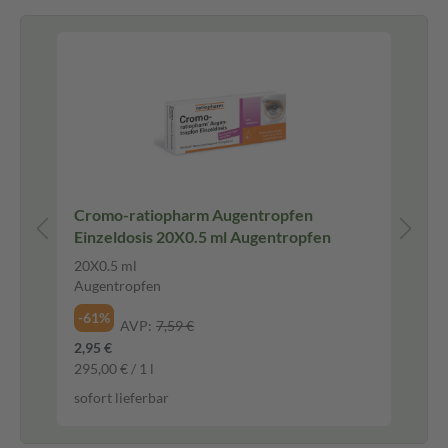
ay
Cromo-ratiopharm Augentropfen
Mo
Einzeldosis 20X0.5 ml Augentropfen
ge
20X0.5 ml
18 
Augentropfen
Na
-61%
-2
AVP:
7,59 €
2,95 €
16,
295,00 € / 1 l
935
sofort lieferbar
sof