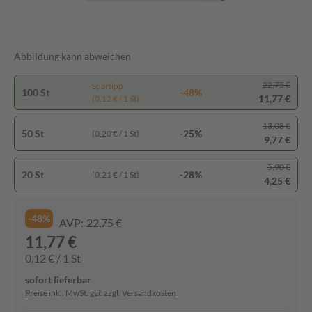
Abbildung kann abweichen
22,75 €
Spartipp
100 St
-48%
11,77 €
(0,12 € / 1 St)
13,08 €
50 St
-25%
(0,20 € / 1 St)
9,77 €
5,90 €
20 St
-28%
(0,21 € / 1 St)
4,25 €
-48%
AVP:
22,75 €
11,77 €
0,12 € / 1 St
sofort lieferbar
Preise inkl. MwSt. ggf. zzgl. Versandkosten