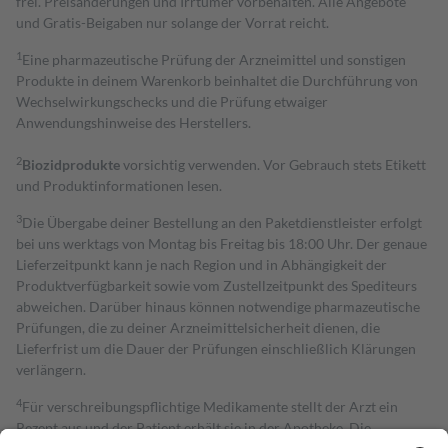
frei. Preisänderungen und Irrtümer vorbehalten. Alle Angebote
und Gratis-Beigaben nur solange der Vorrat reicht.
1
Eine pharmazeutische Prüfung der Arzneimittel und sonstigen
Produkte in deinem Warenkorb beinhaltet die Durchführung von
Wechselwirkungschecks und die Prüfung etwaiger
Anwendungshinweise des Herstellers.
2
Biozidprodukte
vorsichtig verwenden. Vor Gebrauch stets Etikett
und Produktinformationen lesen.
3
Die Übergabe deiner Bestellung an den Paketdienstleister erfolgt
bei uns werktags von Montag bis Freitag bis 18:00 Uhr. Der genaue
Lieferzeitpunkt kann je nach Region und in Abhängigkeit der
Produktverfügbarkeit sowie vom Zustellzeitpunkt des Spediteurs
abweichen. Darüber hinaus können notwendige pharmazeutische
Prüfungen, die zu deiner Arzneimittelsicherheit dienen, die
Lieferfrist um die Dauer der Prüfungen einschließlich Klärungen
verlängern.
4
Für verschreibungspflichtige Medikamente stellt der Arzt ein
Rezept aus und der Patient erhält sie in der Apotheke. Die