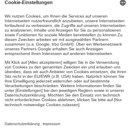
gesetzliche Krankenversicherung übernimmt in der Regel die
Kosten dafür, der Versicherte trägt einen Teil davon als Zuzahlung
mit.
Grundsätzlich leisten Mitglieder Zuzahlungen in Höhe von zehn
Prozent des Abgabepreises,
mindestens
jedoch
fünf Euro
und
höchstens zehn Euro.
Es sind jedoch nie mehr als die tatsächlichen
Kosten der Leistung zu entrichten.
Diese Regeln gelten grundsätzlich auch für Online-Apotheken.
Bei Heilmitteln und häuslicher Krankenpflege beträgt die
Zuzahlung zehn Prozent der Kosten sowie zehn Euro je
Verordnung.
Um das Engagement der Versicherten für ihre eigene Gesundheit zu
stärken und die besondere Stellung der Familie zu unterstützen,
fallen
keine Zuzahlungen
an bei:
• Kindern und Jugendlichen bis zum vollendeten 18. Lebensjahr
mit Ausnahme der Fahrkosten
• Untersuchungen zur Vorsorge und Früherkennung, die von der
GKV getragen werden
• empfohlenen Schutzimpfungen
• Harn- und Blutteststreifen
Wir nutzen Trusted Shops als unabhängigen Dienstleister für die