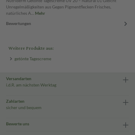
Nutriderm Getönte Tagescreme UV 20 – Natural 01 Gleicht
Unregelmäßigkeiten aus Gegen Pigmentflecken Frisches,
natürliches A…
Mehr
Bewertungen
Weitere Produkte aus:
getönte Tagescreme
Versandarten
i.d.R. am nächsten Werktag
Zahlarten
sicher und bequem
Bewerte uns