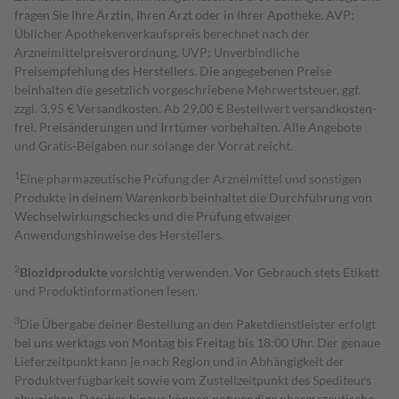
fragen Sie Ihre Ärztin, Ihren Arzt oder in Ihrer Apotheke. AVP:
Üblicher Apothekenverkaufspreis berechnet nach der
Arzneimittelpreisverordnung. UVP: Unverbindliche
Preisempfehlung des Herstellers. Die angegebenen Preise
beinhalten die gesetzlich vorgeschriebene Mehrwertsteuer, ggf.
zzgl. 3,95 € Versandkosten. Ab 29,00 € Bestell­wert versand­kosten­
frei. Preisänderungen und Irrtümer vorbehalten. Alle Angebote
und Gratis-Beigaben nur solange der Vorrat reicht.
1
Eine pharmazeutische Prüfung der Arzneimittel und sonstigen
Produkte in deinem Warenkorb beinhaltet die Durchführung von
Wechselwirkungschecks und die Prüfung etwaiger
Anwendungshinweise des Herstellers.
2
Biozidprodukte
vorsichtig verwenden. Vor Gebrauch stets Etikett
und Produktinformationen lesen.
3
Die Übergabe deiner Bestellung an den Paketdienstleister erfolgt
bei uns werktags von Montag bis Freitag bis 18:00 Uhr. Der genaue
Lieferzeitpunkt kann je nach Region und in Abhängigkeit der
Produktverfügbarkeit sowie vom Zustellzeitpunkt des Spediteurs
abweichen. Darüber hinaus können notwendige pharmazeutische