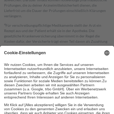
Prüfungen, die zu deiner Arzneimittelsicherheit dienen, die
Lieferfrist um die Dauer der Prüfungen einschließlich Klärungen
verlängern.
4
Für verschreibungspflichtige Medikamente stellt der Arzt ein
Rezept aus und der Patient erhält sie in der Apotheke. Die
gesetzliche Krankenversicherung übernimmt in der Regel die
Kosten dafür, der Versicherte trägt einen Teil davon als Zuzahlung
mit.
Grundsätzlich leisten Mitglieder Zuzahlungen in Höhe von zehn
Prozent des Abgabepreises,
mindestens
jedoch
fünf Euro
und
höchstens zehn Euro.
Es sind jedoch nie mehr als die tatsächlichen
Kosten der Leistung zu entrichten.
Diese Regeln gelten grundsätzlich auch für Online-Apotheken.
Bei Heilmitteln und häuslicher Krankenpflege beträgt die
Zuzahlung zehn Prozent der Kosten sowie zehn Euro je
Verordnung.
Um das Engagement der Versicherten für ihre eigene Gesundheit zu
stärken und die besondere Stellung der Familie zu unterstützen,
fallen
keine Zuzahlungen
an bei:
• Kindern und Jugendlichen bis zum vollendeten 18. Lebensjahr