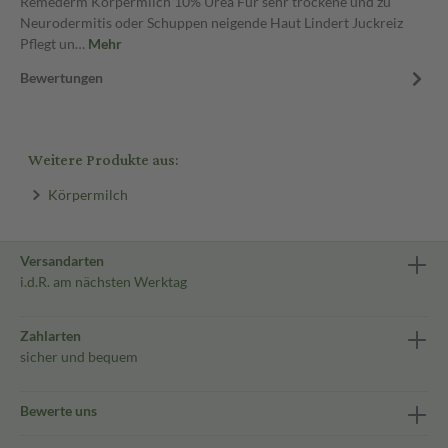
Remederm Körpermilch 10% Urea Für sehr trockene und zu
Neurodermitis oder Schuppen neigende Haut Lindert Juckreiz
Pflegt un…
Mehr
Bewertungen
Weitere Produkte aus:
Körpermilch
Versandarten
i.d.R. am nächsten Werktag
Zahlarten
sicher und bequem
Bewerte uns