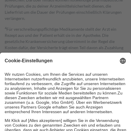
Prüfungen, die zu deiner Arzneimittelsicherheit dienen, die
Lieferfrist um die Dauer der Prüfungen einschließlich Klärungen
verlängern.
4
Für verschreibungspflichtige Medikamente stellt der Arzt ein
Rezept aus und der Patient erhält sie in der Apotheke. Die
gesetzliche Krankenversicherung übernimmt in der Regel die
Kosten dafür, der Versicherte trägt einen Teil davon als Zuzahlung
mit.
Grundsätzlich leisten Mitglieder Zuzahlungen in Höhe von zehn
Prozent des Abgabepreises,
mindestens
jedoch
fünf Euro
und
höchstens zehn Euro.
Es sind jedoch nie mehr als die tatsächlichen
Kosten der Leistung zu entrichten.
Diese Regeln gelten grundsätzlich auch für Online-Apotheken.
Bei Heilmitteln und häuslicher Krankenpflege beträgt die
Zuzahlung zehn Prozent der Kosten sowie zehn Euro je
Verordnung.
Um das Engagement der Versicherten für ihre eigene Gesundheit zu
stärken und die besondere Stellung der Familie zu unterstützen,
fallen
keine Zuzahlungen
an bei:
• Kindern und Jugendlichen bis zum vollendeten 18. Lebensjahr