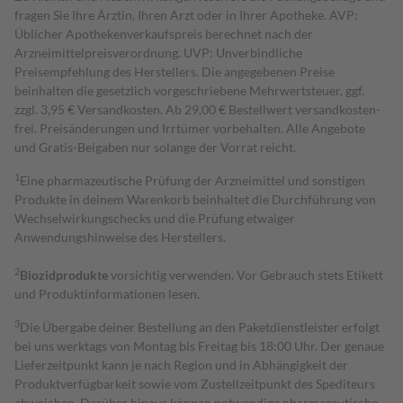
fragen Sie Ihre Ärztin, Ihren Arzt oder in Ihrer Apotheke. AVP:
Üblicher Apothekenverkaufspreis berechnet nach der
Arzneimittelpreisverordnung. UVP: Unverbindliche
Preisempfehlung des Herstellers. Die angegebenen Preise
beinhalten die gesetzlich vorgeschriebene Mehrwertsteuer, ggf.
zzgl. 3,95 € Versandkosten. Ab 29,00 € Bestell­wert versand­kosten­
frei. Preisänderungen und Irrtümer vorbehalten. Alle Angebote
und Gratis-Beigaben nur solange der Vorrat reicht.
1
Eine pharmazeutische Prüfung der Arzneimittel und sonstigen
Produkte in deinem Warenkorb beinhaltet die Durchführung von
Wechselwirkungschecks und die Prüfung etwaiger
Anwendungshinweise des Herstellers.
2
Biozidprodukte
vorsichtig verwenden. Vor Gebrauch stets Etikett
und Produktinformationen lesen.
3
Die Übergabe deiner Bestellung an den Paketdienstleister erfolgt
bei uns werktags von Montag bis Freitag bis 18:00 Uhr. Der genaue
Lieferzeitpunkt kann je nach Region und in Abhängigkeit der
Produktverfügbarkeit sowie vom Zustellzeitpunkt des Spediteurs
abweichen. Darüber hinaus können notwendige pharmazeutische