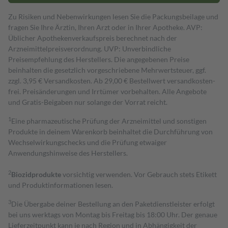
Zu Risiken und Nebenwirkungen lesen Sie die Packungsbeilage und
fragen Sie Ihre Ärztin, Ihren Arzt oder in Ihrer Apotheke. AVP:
Üblicher Apothekenverkaufspreis berechnet nach der
Arzneimittelpreisverordnung. UVP: Unverbindliche
Preisempfehlung des Herstellers. Die angegebenen Preise
beinhalten die gesetzlich vorgeschriebene Mehrwertsteuer, ggf.
zzgl. 3,95 € Versandkosten. Ab 29,00 € Bestell­wert versand­kosten­
frei. Preisänderungen und Irrtümer vorbehalten. Alle Angebote
und Gratis-Beigaben nur solange der Vorrat reicht.
1
Eine pharmazeutische Prüfung der Arzneimittel und sonstigen
Produkte in deinem Warenkorb beinhaltet die Durchführung von
Wechselwirkungschecks und die Prüfung etwaiger
Anwendungshinweise des Herstellers.
2
Biozidprodukte
vorsichtig verwenden. Vor Gebrauch stets Etikett
und Produktinformationen lesen.
3
Die Übergabe deiner Bestellung an den Paketdienstleister erfolgt
bei uns werktags von Montag bis Freitag bis 18:00 Uhr. Der genaue
Lieferzeitpunkt kann je nach Region und in Abhängigkeit der