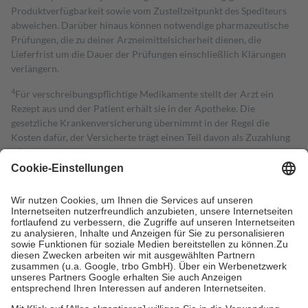
Produktverfügbarkeit sowie vom Zustellzeitpunkt des Spediteurs
abweichen. Darüber hinaus können notwendige pharmazeutische
Prüfungen, die zu deiner Arzneimittelsicherheit dienen, die
Lieferfrist um die Dauer der Prüfungen einschließlich Klärungen
verlängern.
4
Für verschreibungspflichtige Medikamente stellt der Arzt ein
Rezept aus und der Patient erhält sie in der Apotheke. Die
gesetzliche Krankenversicherung übernimmt in der Regel die
Kosten dafür, der Versicherte trägt einen Teil davon als Zuzahlung
mit.
Grundsätzlich leisten Mitglieder Zuzahlungen in Höhe von zehn
Prozent des Abgabepreises,
mindestens
jedoch
fünf Euro
und
höchstens zehn Euro.
Es sind jedoch nie mehr als die tatsächlichen
Kosten der Leistung zu entrichten.
Diese Regeln gelten grundsätzlich auch für Online-Apotheken.
Bei Heilmitteln und häuslicher Krankenpflege beträgt die
Zuzahlung zehn Prozent der Kosten sowie zehn Euro je
Verordnung.
Um das Engagement der Versicherten für ihre eigene Gesundheit zu
stärken und die besondere Stellung der Familie zu unterstützen,