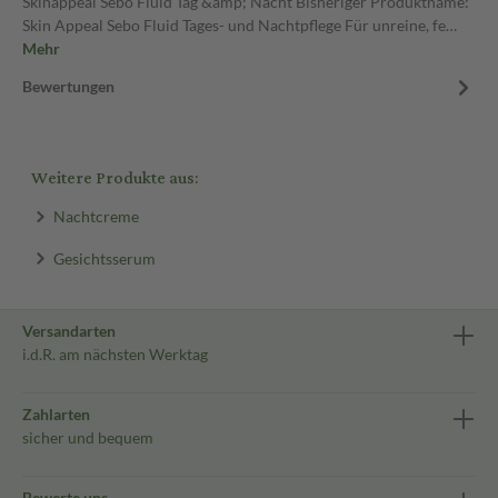
Skinappeal Sebo Fluid Tag &amp; Nacht Bisheriger Produktname:
Skin Appeal Sebo Fluid Tages- und Nachtpflege Für unreine, fe…
Mehr
Bewertungen
Weitere Produkte aus:
Nachtcreme
Gesichtsserum
Versandarten
i.d.R. am nächsten Werktag
Zahlarten
sicher und bequem
Bewerte uns