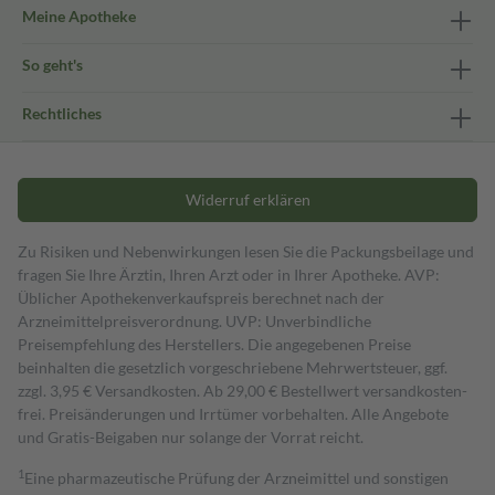
Meine Apotheke
So geht's
Rechtliches
Widerruf erklären
Zu Risiken und Nebenwirkungen lesen Sie die Packungsbeilage und
fragen Sie Ihre Ärztin, Ihren Arzt oder in Ihrer Apotheke. AVP:
Üblicher Apothekenverkaufspreis berechnet nach der
Arzneimittelpreisverordnung. UVP: Unverbindliche
Preisempfehlung des Herstellers. Die angegebenen Preise
beinhalten die gesetzlich vorgeschriebene Mehrwertsteuer, ggf.
zzgl. 3,95 € Versandkosten. Ab 29,00 € Bestell­wert versand­kosten­
frei. Preisänderungen und Irrtümer vorbehalten. Alle Angebote
und Gratis-Beigaben nur solange der Vorrat reicht.
1
Eine pharmazeutische Prüfung der Arzneimittel und sonstigen