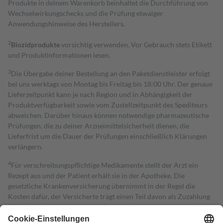
Produkte in deinem Warenkorb beinhaltet die Durchführung von
Wechselwirkungschecks und die Prüfung etwaiger
Anwendungshinweise des Herstellers.
2
Biozidprodukte
vorsichtig verwenden. Vor Gebrauch stets Etikett
und Produktinformationen lesen.
3
Die Übergabe deiner Bestellung an den Paketdienstleister erfolgt
bei uns werktags von Montag bis Freitag bis 18:00 Uhr. Der genaue
Lieferzeitpunkt kann je nach Region und in Abhängigkeit der
Produktverfügbarkeit sowie vom Zustellzeitpunkt des Spediteurs
abweichen. Darüber hinaus können notwendige pharmazeutische
Prüfungen, die zu deiner Arzneimittelsicherheit dienen, die
Lieferfrist um die Dauer der Prüfungen einschließlich Klärungen
verlängern.
4
Für verschreibungspflichtige Medikamente stellt der Arzt ein
Rezept aus und der Patient erhält sie in der Apotheke. Die
gesetzliche Krankenversicherung übernimmt in der Regel die
Kosten dafür, der Versicherte trägt einen Teil davon als Zuzahlung
mit.
Grundsätzlich leisten Mitglieder Zuzahlungen in Höhe von zehn