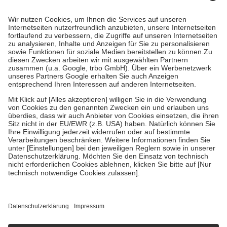
Prozent des Abgabepreises,
mindestens
jedoch
fünf Euro
und
höchstens zehn Euro.
Es sind jedoch nie mehr als die tatsächlichen
Kosten der Leistung zu entrichten.
Diese Regeln gelten grundsätzlich auch für Online-Apotheken.
Bei Heilmitteln und häuslicher Krankenpflege beträgt die
Zuzahlung zehn Prozent der Kosten sowie zehn Euro je
Verordnung.
Um das Engagement der Versicherten für ihre eigene Gesundheit zu
stärken und die besondere Stellung der Familie zu unterstützen,
fallen
keine Zuzahlungen
an bei:
• Kindern und Jugendlichen bis zum vollendeten 18. Lebensjahr
mit Ausnahme der Fahrkosten
• Untersuchungen zur Vorsorge und Früherkennung, die von der
GKV getragen werden
• empfohlenen Schutzimpfungen
• Harn- und Blutteststreifen
Wir nutzen Trusted Shops als unabhängigen Dienstleister für die
Einholung von Bewertungen. Trusted Shops hat Maßnahmen
getroffen, um sicherzustellen, dass es sich um echte Bewertungen
handelt. Mehr Informationen findest du hier:
https://help.etrusted.com/hc/de/articles/4419944605341