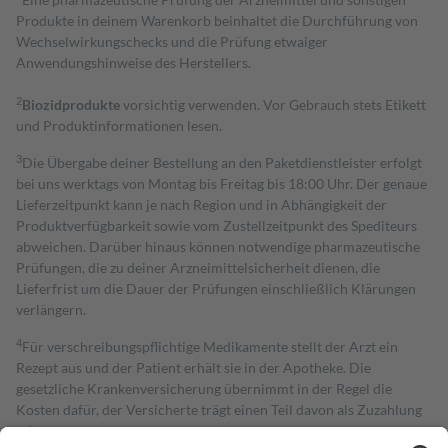
Produkte in deinem Warenkorb beinhaltet die Durchführung von
Wechselwirkungschecks und die Prüfung etwaiger
Anwendungshinweise des Herstellers.
2
Biozidprodukte
vorsichtig verwenden. Vor Gebrauch stets Etikett
und Produktinformationen lesen.
3
Die Übergabe deiner Bestellung an den Paketdienstleister erfolgt
bei uns werktags von Montag bis Freitag bis 18:00 Uhr. Der genaue
Lieferzeitpunkt kann je nach Region und in Abhängigkeit der
Produktverfügbarkeit sowie vom Zustellzeitpunkt des Spediteurs
abweichen. Darüber hinaus können notwendige pharmazeutische
Prüfungen, die zu deiner Arzneimittelsicherheit dienen, die
Lieferfrist um die Dauer der Prüfungen einschließlich Klärungen
verlängern.
4
Für verschreibungspflichtige Medikamente stellt der Arzt ein
Rezept aus und der Patient erhält sie in der Apotheke. Die
gesetzliche Krankenversicherung übernimmt in der Regel die
Kosten dafür, der Versicherte trägt einen Teil davon als Zuzahlung
mit.