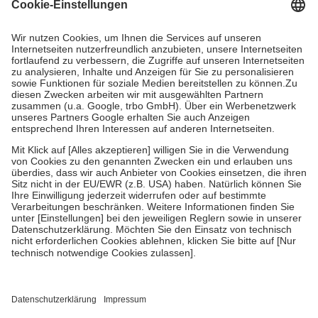
Grundsätzlich leisten Mitglieder Zuzahlungen in Höhe von zehn
Prozent des Abgabepreises,
mindestens
jedoch
fünf Euro
und
höchstens zehn Euro.
Es sind jedoch nie mehr als die tatsächlichen
Kosten der Leistung zu entrichten.
Diese Regeln gelten grundsätzlich auch für Online-Apotheken.
Bei Heilmitteln und häuslicher Krankenpflege beträgt die
Zuzahlung zehn Prozent der Kosten sowie zehn Euro je
Verordnung.
Um das Engagement der Versicherten für ihre eigene Gesundheit zu
stärken und die besondere Stellung der Familie zu unterstützen,
fallen
keine Zuzahlungen
an bei:
• Kindern und Jugendlichen bis zum vollendeten 18. Lebensjahr
mit Ausnahme der Fahrkosten
• Untersuchungen zur Vorsorge und Früherkennung, die von der
GKV getragen werden
• empfohlenen Schutzimpfungen
• Harn- und Blutteststreifen
Wir nutzen Trusted Shops als unabhängigen Dienstleister für die
Einholung von Bewertungen. Trusted Shops hat Maßnahmen
getroffen, um sicherzustellen, dass es sich um echte Bewertungen
handelt. Mehr Informationen findest du hier: