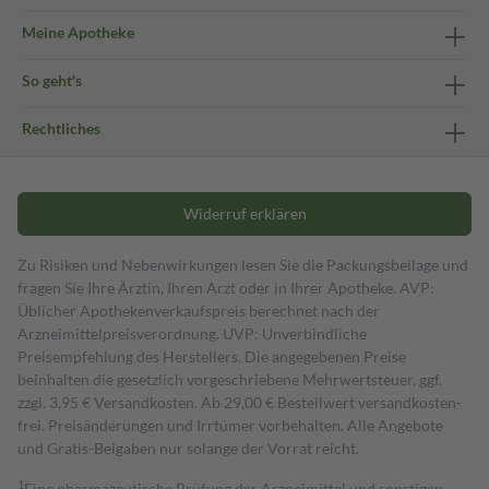
Meine Apotheke
So geht's
Rechtliches
Widerruf erklären
Zu Risiken und Nebenwirkungen lesen Sie die Packungsbeilage und
fragen Sie Ihre Ärztin, Ihren Arzt oder in Ihrer Apotheke. AVP:
Üblicher Apothekenverkaufspreis berechnet nach der
Arzneimittelpreisverordnung. UVP: Unverbindliche
Preisempfehlung des Herstellers. Die angegebenen Preise
beinhalten die gesetzlich vorgeschriebene Mehrwertsteuer, ggf.
zzgl. 3,95 € Versandkosten. Ab 29,00 € Bestell­wert versand­kosten­
frei. Preisänderungen und Irrtümer vorbehalten. Alle Angebote
und Gratis-Beigaben nur solange der Vorrat reicht.
1
Eine pharmazeutische Prüfung der Arzneimittel und sonstigen