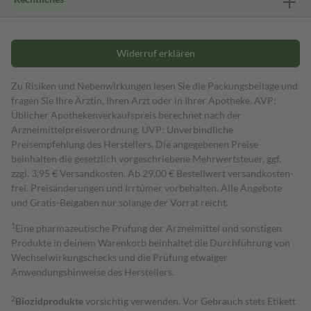
Widerruf erklären
Zu Risiken und Nebenwirkungen lesen Sie die Packungsbeilage und
fragen Sie Ihre Ärztin, Ihren Arzt oder in Ihrer Apotheke. AVP:
Üblicher Apothekenverkaufspreis berechnet nach der
Arzneimittelpreisverordnung. UVP: Unverbindliche
Preisempfehlung des Herstellers. Die angegebenen Preise
beinhalten die gesetzlich vorgeschriebene Mehrwertsteuer, ggf.
zzgl. 3,95 € Versandkosten. Ab 29,00 € Bestell­wert versand­kosten­
frei. Preisänderungen und Irrtümer vorbehalten. Alle Angebote
und Gratis-Beigaben nur solange der Vorrat reicht.
1
Eine pharmazeutische Prüfung der Arzneimittel und sonstigen
Produkte in deinem Warenkorb beinhaltet die Durchführung von
Wechselwirkungschecks und die Prüfung etwaiger
Anwendungshinweise des Herstellers.
2
Biozidprodukte
vorsichtig verwenden. Vor Gebrauch stets Etikett