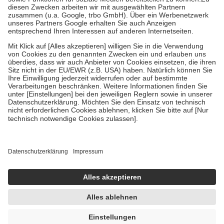
Zuzahlung zehn Prozent der Kosten sowie zehn Euro je
Verordnung.
Um das Engagement der Versicherten für ihre eigene Gesundheit zu
stärken und die besondere Stellung der Familie zu unterstützen,
fallen
keine Zuzahlungen
an bei:
• Kindern und Jugendlichen bis zum vollendeten 18. Lebensjahr
mit Ausnahme der Fahrkosten
• Untersuchungen zur Vorsorge und Früherkennung, die von der
GKV getragen werden
• empfohlenen Schutzimpfungen
• Harn- und Blutteststreifen
Wir nutzen Trusted Shops als unabhängigen Dienstleister für die
Einholung von Bewertungen. Trusted Shops hat Maßnahmen
getroffen, um sicherzustellen, dass es sich um echte Bewertungen
handelt. Mehr Informationen findest du hier:
https://help.etrusted.com/hc/de/articles/4419944605341
Einige Bilder und Inhalte wurden unter Zuhilfenahme künstlicher
Intelligenz erstellt.
UVP:
19,99 €