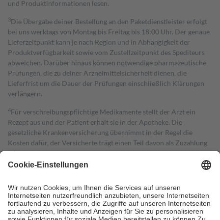
und Produktinformationen lesen.
3
Die Übergabe deiner Bestellung an den Paketdienstleister erfolgt
bei uns werktags von Montag bis Freitag bis 18:00 Uhr. Der genaue
Lieferzeitpunkt kann je nach Region und in Abhängigkeit der
Produktverfügbarkeit sowie vom Zustellzeitpunkt des Spediteurs
abweichen. Darüber hinaus können notwendige pharmazeutische
Prüfungen, die zu deiner Arzneimittelsicherheit dienen, die
Lieferfrist um die Dauer der Prüfungen einschließlich Klärungen
verlängern.
4
Für verschreibungspflichtige Medikamente stellt der Arzt ein
Rezept aus und der Patient erhält sie in der Apotheke. Die
gesetzliche Krankenversicherung übernimmt in der Regel die
Kosten dafür, der Versicherte trägt einen Teil davon als Zuzahlung
mit.
Grundsätzlich leisten Mitglieder Zuzahlungen in Höhe von zehn
Prozent des Abgabepreises,
mindestens
jedoch
fünf Euro
und
höchstens zehn Euro.
Es sind jedoch nie mehr als die tatsächlichen
Kosten der Leistung zu entrichten.
Diese Regeln gelten grundsätzlich auch für Online-Apotheken.
Bei Heilmitteln und häuslicher Krankenpflege beträgt die