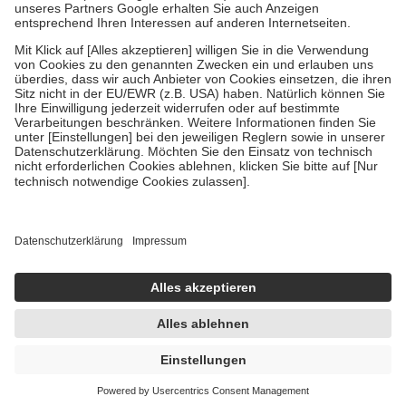
Um das Engagement der Versicherten für ihre eigene Gesundheit zu
stärken und die besondere Stellung der Familie zu unterstützen,
fallen
keine Zuzahlungen
an bei:
• Kindern und Jugendlichen bis zum vollendeten 18. Lebensjahr
mit Ausnahme der Fahrkosten
• Untersuchungen zur Vorsorge und Früherkennung, die von der
GKV getragen werden
• empfohlenen Schutzimpfungen
• Harn- und Blutteststreifen
Wir nutzen Trusted Shops als unabhängigen Dienstleister für die
Einholung von Bewertungen. Trusted Shops hat Maßnahmen
getroffen, um sicherzustellen, dass es sich um echte Bewertungen
handelt. Mehr Informationen findest du hier:
https://help.etrusted.com/hc/de/articles/4419944605341
Einige Bilder und Inhalte wurden unter Zuhilfenahme künstlicher
Intelligenz erstellt.
UVP:
1,39 €
1,33 €