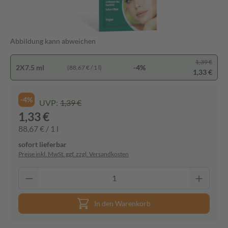
Abbildung kann abweichen
1,39 €
2X7.5 ml
-4%
(88,67 € / 1 l)
1,33 €
-4%
UVP:
1,39 €
1,33 €
88,67 € / 1 l
sofort lieferbar
Preise inkl. MwSt. ggf. zzgl. Versandkosten
In den Warenkorb