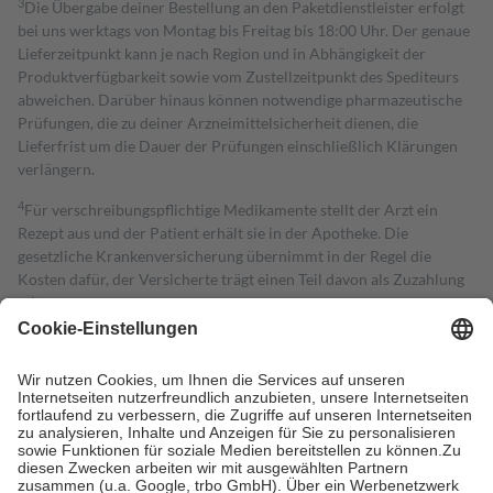
3
Die Übergabe deiner Bestellung an den Paketdienstleister erfolgt
bei uns werktags von Montag bis Freitag bis 18:00 Uhr. Der genaue
Lieferzeitpunkt kann je nach Region und in Abhängigkeit der
Produktverfügbarkeit sowie vom Zustellzeitpunkt des Spediteurs
abweichen. Darüber hinaus können notwendige pharmazeutische
Prüfungen, die zu deiner Arzneimittelsicherheit dienen, die
Lieferfrist um die Dauer der Prüfungen einschließlich Klärungen
verlängern.
4
Für verschreibungspflichtige Medikamente stellt der Arzt ein
Rezept aus und der Patient erhält sie in der Apotheke. Die
gesetzliche Krankenversicherung übernimmt in der Regel die
Kosten dafür, der Versicherte trägt einen Teil davon als Zuzahlung
mit.
Grundsätzlich leisten Mitglieder Zuzahlungen in Höhe von zehn
Prozent des Abgabepreises,
mindestens
jedoch
fünf Euro
und
höchstens zehn Euro.
Es sind jedoch nie mehr als die tatsächlichen
Kosten der Leistung zu entrichten.
Diese Regeln gelten grundsätzlich auch für Online-Apotheken.
Bei Heilmitteln und häuslicher Krankenpflege beträgt die
Zuzahlung zehn Prozent der Kosten sowie zehn Euro je
Verordnung.