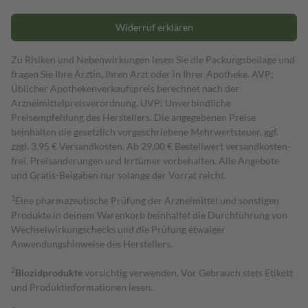
Widerruf erklären
Zu Risiken und Nebenwirkungen lesen Sie die Packungsbeilage und
fragen Sie Ihre Ärztin, Ihren Arzt oder in Ihrer Apotheke. AVP:
Üblicher Apothekenverkaufspreis berechnet nach der
Arzneimittelpreisverordnung. UVP: Unverbindliche
Preisempfehlung des Herstellers. Die angegebenen Preise
beinhalten die gesetzlich vorgeschriebene Mehrwertsteuer, ggf.
zzgl. 3,95 € Versandkosten. Ab 29,00 € Bestell­wert versand­kosten­
frei. Preisänderungen und Irrtümer vorbehalten. Alle Angebote
und Gratis-Beigaben nur solange der Vorrat reicht.
1
Eine pharmazeutische Prüfung der Arzneimittel und sonstigen
Produkte in deinem Warenkorb beinhaltet die Durchführung von
Wechselwirkungschecks und die Prüfung etwaiger
Anwendungshinweise des Herstellers.
2
Biozidprodukte
vorsichtig verwenden. Vor Gebrauch stets Etikett
und Produktinformationen lesen.