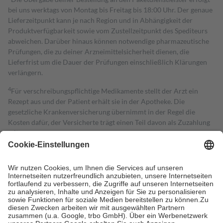
bei uns werktags von Montag bis Freitag bis 18:00 Uhr. Der genaue
Lieferzeitpunkt kann je nach Region und in Abhängigkeit der
Produktverfügbarkeit sowie vom Zustellzeitpunkt des Spediteurs
abweichen. Darüber hinaus können notwendige pharmazeutische
Prüfungen, die zu deiner Arzneimittelsicherheit dienen, die
Lieferfrist um die Dauer der Prüfungen einschließlich Klärungen
verlängern.
4
Für verschreibungspflichtige Medikamente stellt der Arzt ein
Rezept aus und der Patient erhält sie in der Apotheke. Die
gesetzliche Krankenversicherung übernimmt in der Regel die
Kosten dafür, der Versicherte trägt einen Teil davon als Zuzahlung
mit.
Grundsätzlich leisten Mitglieder Zuzahlungen in Höhe von zehn
Prozent des Abgabepreises,
mindestens
jedoch
fünf Euro
und
höchstens zehn Euro.
Es sind jedoch nie mehr als die tatsächlichen
Kosten der Leistung zu entrichten.
Diese Regeln gelten grundsätzlich auch für Online-Apotheken.
Bei Heilmitteln und häuslicher Krankenpflege beträgt die
Zuzahlung zehn Prozent der Kosten sowie zehn Euro je
Verordnung.