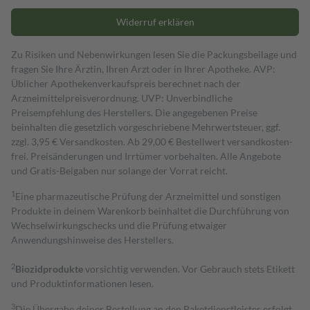
Widerruf erklären
Zu Risiken und Nebenwirkungen lesen Sie die Packungsbeilage und
fragen Sie Ihre Ärztin, Ihren Arzt oder in Ihrer Apotheke. AVP:
Üblicher Apothekenverkaufspreis berechnet nach der
Arzneimittelpreisverordnung. UVP: Unverbindliche
Preisempfehlung des Herstellers. Die angegebenen Preise
beinhalten die gesetzlich vorgeschriebene Mehrwertsteuer, ggf.
zzgl. 3,95 € Versandkosten. Ab 29,00 € Bestell­wert versand­kosten­
frei. Preisänderungen und Irrtümer vorbehalten. Alle Angebote
und Gratis-Beigaben nur solange der Vorrat reicht.
1
Eine pharmazeutische Prüfung der Arzneimittel und sonstigen
Produkte in deinem Warenkorb beinhaltet die Durchführung von
Wechselwirkungschecks und die Prüfung etwaiger
Anwendungshinweise des Herstellers.
2
Biozidprodukte
vorsichtig verwenden. Vor Gebrauch stets Etikett
und Produktinformationen lesen.
3
Die Übergabe deiner Bestellung an den Paketdienstleister erfolgt