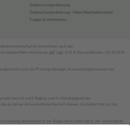
Datenschutzerklärung
Datenschutzerklärung - Mein Medikationsplan
Fragen & Antworten
pothekenverkaufspreis berechnet nach der
hriebene Mehrwertsteuer, ggf. zzgl. 3,95 € Versandkosten. Ab 29,00 €
kungschecks und die Prüfung etwaiger Anwendungshinweise des
itpunkt kann je nach Region und in Abhängigkeit der
 zu deiner Arzneimittelsicherheit dienen, die Lieferfrist um die
ersicherung übernimmt in der Regel die Kosten dafür, der Versicherte