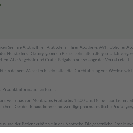
g
gen Sie Ihre Ärztin, Ihren Arzt oder in Ihrer Apotheke. AVP: Üblicher A
s Herstellers. Die angegebenen Preise beinhalten die gesetzlich vorgesc
alten. Alle Angebote und Gratis-Beigaben nur solange der Vorrat reicht.
dukte in deinem Warenkorb beinhaltet die Durchführung von Wechselwir
nd Produktinformationen lesen.
 uns werktags von Montag bis Freitag bis 18:00 Uhr. Der genaue Lieferze
ichen. Darüber hinaus können notwendige pharmazeutische Prüfungen, die
aus und der Patient erhält sie in der Apotheke. Die gesetzliche Krankenv