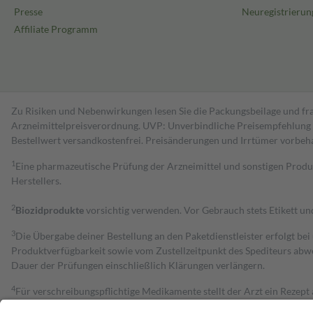
Presse
Neuregistrierun
Affiliate Programm
Zu Risiken und Nebenwirkungen lesen Sie die Packungsbeilage und fra
Arzneimittelpreisverordnung. UVP: Unverbindliche Preisempfehlung de
Bestell­wert versand­kosten­frei. Preisänderungen und Irrtümer vorbeh
1
Eine pharmazeutische Prüfung der Arzneimittel und sonstigen Pro
Herstellers.
2
Biozidprodukte
vorsichtig verwenden. Vor Gebrauch stets Etikett u
3
Die Übergabe deiner Bestellung an den Paketdienstleister erfolgt bei
Produktverfügbarkeit sowie vom Zustellzeitpunkt des Spediteurs abwe
Dauer der Prüfungen einschließlich Klärungen verlängern.
4
Für verschreibungspflichtige Medikamente stellt der Arzt ein Rezept 
trägt einen Teil davon als Zuzahlung mit.