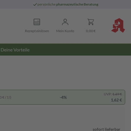
persönliche
pharmazeutische Beratung
Rezept einlösen
Mein Konto
0,00 €
Deine Vorteile
UVP:
1,69 €
-4%
 € / 1 l)
1,62 €
sofort lieferbar