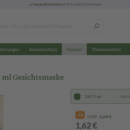
versandkostenfrei
ab 29 € und für E-Rezepte
letzungen
Sonnenschutz
Themenwelten
Marken
 ml Gesichtsmaske
2X7.5 ml
(108,00
-4%
UVP:
1,69 €
1,62 €