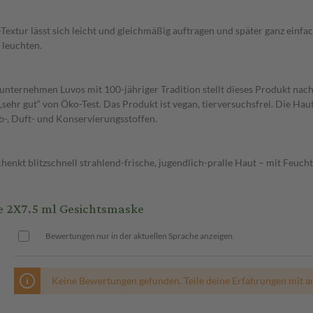
-Textur lässt sich leicht und gleichmäßig auftragen und später ganz e
 leuchten.
enunternehmen Luvos mit 100-jähriger Tradition stellt dieses Produkt na
sehr gut“ von Öko-Test. Das Produkt ist vegan, tierversuchsfrei. Die Haut
b-, Duft- und Konservierungsstoffen.
nkt blitzschnell strahlend-frische, jugendlich-pralle Haut – mit Feucht
 2X7.5 ml Gesichtsmaske
Bewertungen nur in der aktuellen Sprache anzeigen.
Keine Bewertungen gefunden. Teile deine Erfahrungen mit a