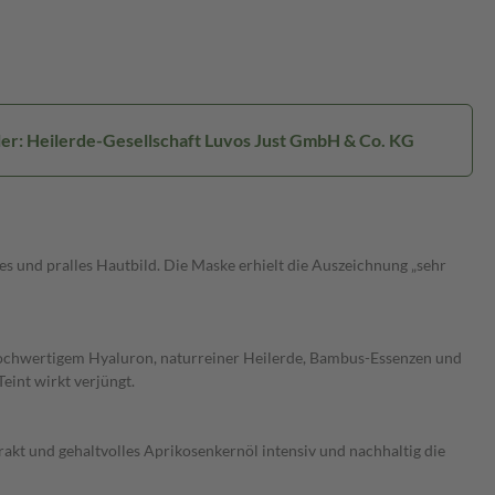
ler: Heilerde-Gesellschaft Luvos Just GmbH & Co. KG
s und pralles Hautbild. Die Maske erhielt die Auszeichnung „sehr
hochwertigem Hyaluron, naturreiner Heilerde, Bambus-Essenzen und
eint wirkt verjüngt.
kt und gehaltvolles Aprikosenkernöl intensiv und nachhaltig die