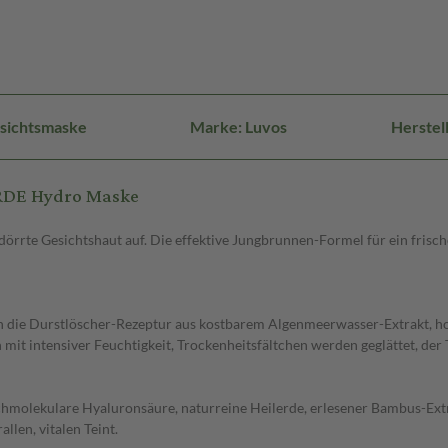
sichtsmaske
Marke: Luvos
Herstel
ERDE Hydro Maske
rrte Gesichtshaut auf. Die effektive Jungbrunnen-Formel für ein frische
ch die Durstlöscher-Rezeptur aus kostbarem Algenmeerwasser-Extrakt, 
t intensiver Feuchtigkeit, Trockenheitsfältchen werden geglättet, der T
molekulare Hyaluronsäure, naturreine Heilerde, erlesener Bambus-Extra
llen, vitalen Teint.