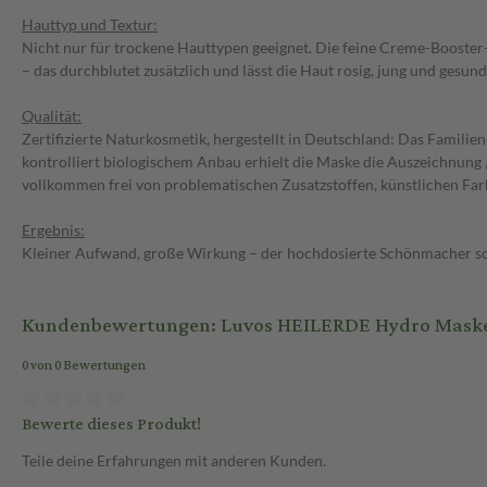
Hauttyp und Textur:
Nicht nur für trockene Hauttypen geeignet. Die feine Creme-Booster
– das durchblutet zusätzlich und lässt die Haut rosig, jung und gesund
Qualität:
Zertifizierte Naturkosmetik, hergestellt in Deutschland: Das Famili
kontrolliert biologischem Anbau erhielt die Maske die Auszeichnung „
vollkommen frei von problematischen Zusatzstoffen, künstlichen Far
Ergebnis:
Kleiner Aufwand, große Wirkung – der hochdosierte Schönmacher sche
Kundenbewertungen: Luvos HEILERDE Hydro Maske
0 von 0 Bewertungen
Bewerte dieses Produkt!
Teile deine Erfahrungen mit anderen Kunden.