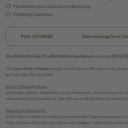
Persönliche pharmazeutische Beratung
Vielfältige Zahlarten
PZN: 10739858
Darreichungsform: Ge
Produktdetails/Produktinformationen Luvos HEIL
Die
Luvos Hydro-Maske
polstert innerhalb von Minuten müde, ausgedö
gut“ von Öko-Test 01/2020.
Sofort-Pflege-Wirkung:
erfrischen, glätten, aufpolstern & durchfeuchten. Hochwirksam dur
nährendem Aprikosenkernöl. Der Mix versorgt die Haut nachweislich mi
Natürliche Aktivstoffe:
In der Hydro-Maske durchfeuchten wertvolles Algenmeerwasser, hoch
Haut, polstern Fältchen auf, nähren und pflegen – optimal für einen pra