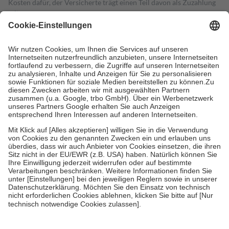
Kosten dafür, der Versicherte trägt einen Teil davon als Zuzahlung
mit.
Grundsätzlich leisten Mitglieder Zuzahlungen in Höhe von zehn
Prozent des Abgabepreises,
mindestens
jedoch
fünf Euro
und
höchstens zehn Euro.
Es sind jedoch nie mehr als die tatsächlichen
Kosten der Leistung zu entrichten.
Diese Regeln gelten grundsätzlich auch für Online-Apotheken.
Bei Heilmitteln und häuslicher Krankenpflege beträgt die
Zuzahlung zehn Prozent der Kosten sowie zehn Euro je
Verordnung.
Um das Engagement der Versicherten für ihre eigene Gesundheit zu
stärken und die besondere Stellung der Familie zu unterstützen,
fallen
keine Zuzahlungen
an bei:
• Kindern und Jugendlichen bis zum vollendeten 18. Lebensjahr
mit Ausnahme der Fahrkosten
• Untersuchungen zur Vorsorge und Früherkennung, die von der
GKV getragen werden
• empfohlenen Schutzimpfungen
• Harn- und Blutteststreifen
Wir nutzen Trusted Shops als unabhängigen Dienstleister für die
Einholung von Bewertungen. Trusted Shops hat Maßnahmen