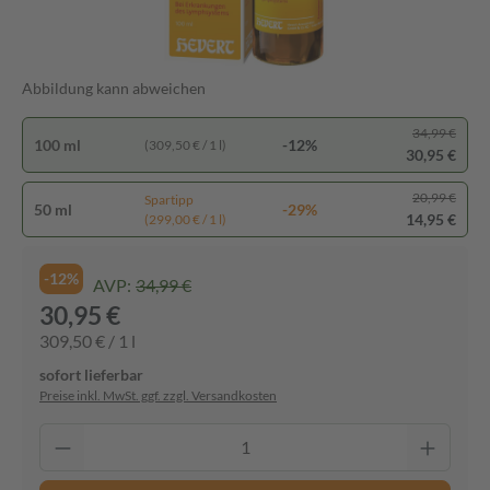
Abbildung kann abweichen
34,99 €
100 ml
-12%
(309,50 € / 1 l)
30,95 €
20,99 €
Spartipp
50 ml
-29%
14,95 €
(299,00 € / 1 l)
-12%
AVP:
34,99 €
30,95 €
309,50 € / 1 l
sofort lieferbar
Preise inkl. MwSt. ggf. zzgl. Versandkosten