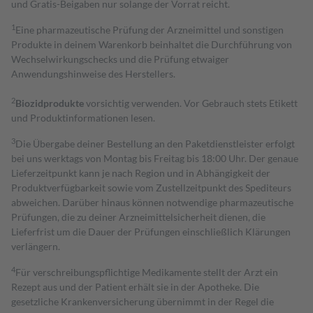
und Gratis-Beigaben nur solange der Vorrat reicht.
1
Eine pharmazeutische Prüfung der Arzneimittel und sonstigen
Produkte in deinem Warenkorb beinhaltet die Durchführung von
Wechselwirkungschecks und die Prüfung etwaiger
Anwendungshinweise des Herstellers.
2
Biozidprodukte
vorsichtig verwenden. Vor Gebrauch stets Etikett
und Produktinformationen lesen.
3
Die Übergabe deiner Bestellung an den Paketdienstleister erfolgt
bei uns werktags von Montag bis Freitag bis 18:00 Uhr. Der genaue
Lieferzeitpunkt kann je nach Region und in Abhängigkeit der
Produktverfügbarkeit sowie vom Zustellzeitpunkt des Spediteurs
abweichen. Darüber hinaus können notwendige pharmazeutische
Prüfungen, die zu deiner Arzneimittelsicherheit dienen, die
Lieferfrist um die Dauer der Prüfungen einschließlich Klärungen
verlängern.
4
Für verschreibungspflichtige Medikamente stellt der Arzt ein
Rezept aus und der Patient erhält sie in der Apotheke. Die
gesetzliche Krankenversicherung übernimmt in der Regel die