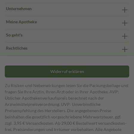
Unternehmen
Meine Apotheke
So geht's
Rechtliches
Widerruf erklären
Zu Risiken und Nebenwirkungen lesen Sie die Packungsbeilage und
fragen Sie Ihre Ärztin, Ihren Arzt oder in Ihrer Apotheke. AVP:
Üblicher Apothekenverkaufspreis berechnet nach der
Arzneimittelpreisverordnung. UVP: Unverbindliche
Preisempfehlung des Herstellers. Die angegebenen Preise
beinhalten die gesetzlich vorgeschriebene Mehrwertsteuer, ggf.
zzgl. 3,95 € Versandkosten. Ab 29,00 € Bestell­wert versand­kosten­
frei. Preisänderungen und Irrtümer vorbehalten. Alle Angebote