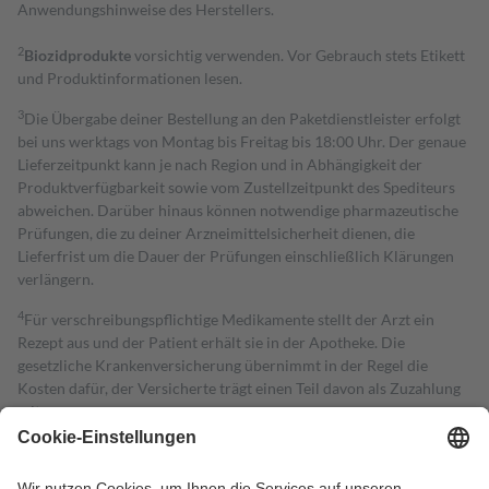
Anwendungshinweise des Herstellers.
2
Biozidprodukte
vorsichtig verwenden. Vor Gebrauch stets Etikett
und Produktinformationen lesen.
3
Die Übergabe deiner Bestellung an den Paketdienstleister erfolgt
bei uns werktags von Montag bis Freitag bis 18:00 Uhr. Der genaue
Lieferzeitpunkt kann je nach Region und in Abhängigkeit der
Produktverfügbarkeit sowie vom Zustellzeitpunkt des Spediteurs
abweichen. Darüber hinaus können notwendige pharmazeutische
Prüfungen, die zu deiner Arzneimittelsicherheit dienen, die
Lieferfrist um die Dauer der Prüfungen einschließlich Klärungen
verlängern.
4
Für verschreibungspflichtige Medikamente stellt der Arzt ein
Rezept aus und der Patient erhält sie in der Apotheke. Die
gesetzliche Krankenversicherung übernimmt in der Regel die
Kosten dafür, der Versicherte trägt einen Teil davon als Zuzahlung
mit.
Grundsätzlich leisten Mitglieder Zuzahlungen in Höhe von zehn
Prozent des Abgabepreises,
mindestens
jedoch
fünf Euro
und
höchstens zehn Euro.
Es sind jedoch nie mehr als die tatsächlichen