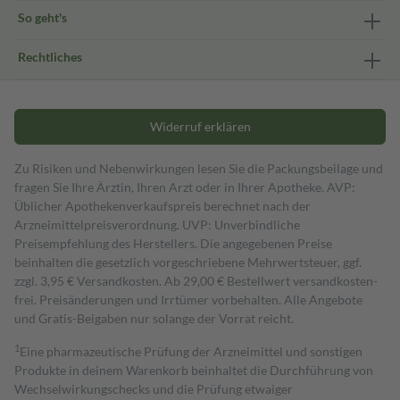
So geht's
Rechtliches
Widerruf erklären
Zu Risiken und Nebenwirkungen lesen Sie die Packungsbeilage und
fragen Sie Ihre Ärztin, Ihren Arzt oder in Ihrer Apotheke. AVP:
Üblicher Apothekenverkaufspreis berechnet nach der
Arzneimittelpreisverordnung. UVP: Unverbindliche
Preisempfehlung des Herstellers. Die angegebenen Preise
beinhalten die gesetzlich vorgeschriebene Mehrwertsteuer, ggf.
zzgl. 3,95 € Versandkosten. Ab 29,00 € Bestell­wert versand­kosten­
frei. Preisänderungen und Irrtümer vorbehalten. Alle Angebote
und Gratis-Beigaben nur solange der Vorrat reicht.
1
Eine pharmazeutische Prüfung der Arzneimittel und sonstigen
Produkte in deinem Warenkorb beinhaltet die Durchführung von
Wechselwirkungschecks und die Prüfung etwaiger