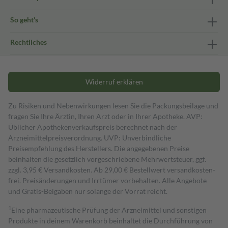
So geht's
Rechtliches
Widerruf erklären
Zu Risiken und Nebenwirkungen lesen Sie die Packungsbeilage und
fragen Sie Ihre Ärztin, Ihren Arzt oder in Ihrer Apotheke. AVP:
Üblicher Apothekenverkaufspreis berechnet nach der
Arzneimittelpreisverordnung. UVP: Unverbindliche
Preisempfehlung des Herstellers. Die angegebenen Preise
beinhalten die gesetzlich vorgeschriebene Mehrwertsteuer, ggf.
zzgl. 3,95 € Versandkosten. Ab 29,00 € Bestell­wert versand­kosten­
frei. Preisänderungen und Irrtümer vorbehalten. Alle Angebote
und Gratis-Beigaben nur solange der Vorrat reicht.
1
Eine pharmazeutische Prüfung der Arzneimittel und sonstigen
Produkte in deinem Warenkorb beinhaltet die Durchführung von