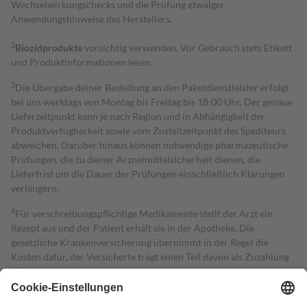
Wechselwirkungschecks und die Prüfung etwaiger
Anwendungshinweise des Herstellers.
2
Biozidprodukte
vorsichtig verwenden. Vor Gebrauch stets Etikett
und Produktinformationen lesen.
3
Die Übergabe deiner Bestellung an den Paketdienstleister erfolgt
bei uns werktags von Montag bis Freitag bis 18:00 Uhr. Der genaue
Lieferzeitpunkt kann je nach Region und in Abhängigkeit der
Produktverfügbarkeit sowie vom Zustellzeitpunkt des Spediteurs
abweichen. Darüber hinaus können notwendige pharmazeutische
Prüfungen, die zu deiner Arzneimittelsicherheit dienen, die
Lieferfrist um die Dauer der Prüfungen einschließlich Klärungen
verlängern.
4
Für verschreibungspflichtige Medikamente stellt der Arzt ein
Rezept aus und der Patient erhält sie in der Apotheke. Die
gesetzliche Krankenversicherung übernimmt in der Regel die
Kosten dafür, der Versicherte trägt einen Teil davon als Zuzahlung
mit.
Grundsätzlich leisten Mitglieder Zuzahlungen in Höhe von zehn
Prozent des Abgabepreises,
mindestens
jedoch
fünf Euro
und