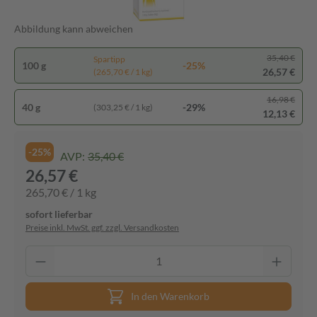
Abbildung kann abweichen
35,40 €
Spartipp
100 g
-25%
26,57 €
(265,70 € / 1 kg)
16,98 €
40 g
-29%
(303,25 € / 1 kg)
12,13 €
-25%
AVP:
35,40 €
26,57 €
265,70 € / 1 kg
sofort lieferbar
Preise inkl. MwSt. ggf. zzgl. Versandkosten
In den Warenkorb