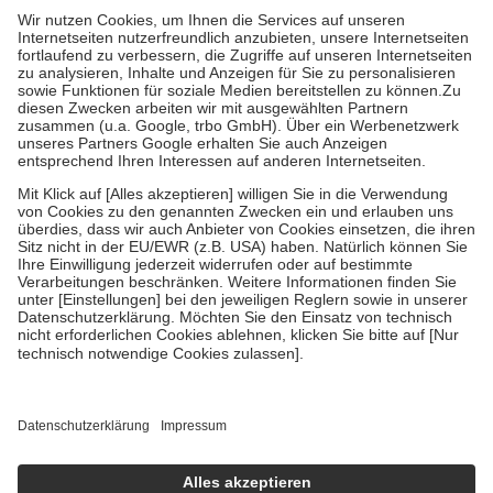
höchstens zehn Euro.
Es sind jedoch nie mehr als die tatsächlichen
Kosten der Leistung zu entrichten.
Diese Regeln gelten grundsätzlich auch für Online-Apotheken.
Bei Heilmitteln und häuslicher Krankenpflege beträgt die
Zuzahlung zehn Prozent der Kosten sowie zehn Euro je
Verordnung.
Um das Engagement der Versicherten für ihre eigene Gesundheit zu
stärken und die besondere Stellung der Familie zu unterstützen,
fallen
keine Zuzahlungen
an bei:
• Kindern und Jugendlichen bis zum vollendeten 18. Lebensjahr
mit Ausnahme der Fahrkosten
• Untersuchungen zur Vorsorge und Früherkennung, die von der
GKV getragen werden
• empfohlenen Schutzimpfungen
• Harn- und Blutteststreifen
Wir nutzen Trusted Shops als unabhängigen Dienstleister für die
Einholung von Bewertungen. Trusted Shops hat Maßnahmen
getroffen, um sicherzustellen, dass es sich um echte Bewertungen
handelt. Mehr Informationen findest du hier:
https://help.etrusted.com/hc/de/articles/4419944605341