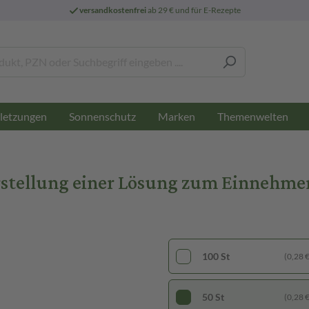
versandkostenfrei
ab 29 € und für E-Rezepte
letzungen
Sonnenschutz
Marken
Themenwelten
stellung einer Lösung zum Einnehmen 
100 St
(0,28 € 
50 St
(0,28 € 