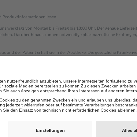
nd Produktinformationen lesen.
 uns werktags von Montag bis Freitag bis 18:00 Uhr. Der genaue Lieferze
ichen. Darüber hinaus können notwendige pharmazeutische Prüfungen, die
aus und der Patient erhält sie in der Apotheke. Die gesetzliche Krankenv
ent des Abgabepreises,
mindestens
jedoch
fünf Euro
und
höchstens zehn 
zehn Prozent der Kosten sowie zehn Euro je Verordnung.
rken und die besondere Stellung der Familie zu unterstützen, fallen
kein
 Ausnahme der Fahrkosten
 getragen werden
holung von Bewertungen. Trusted Shops hat Maßnahmen getroffen, um sic
cles/4419944605341