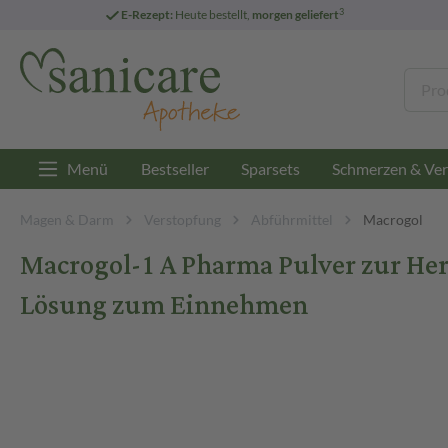
3
E-Rezept:
Heute bestellt,
morgen geliefert
Menü
Bestseller
Sparsets
Schmerzen & Ver
Magen & Darm
Verstopfung
Abführmittel
Macrogol
Macrogol-1 A Pharma Pulver zur Her
Lösung zum Einnehmen