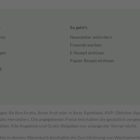
e
So geht's
nto
Newsletter anfordern
Freunde werben
gen
E-Rezept einlösen
Papier Rezept einlösen
g
gen Sie Ihre Ärztin, Ihren Arzt oder in Ihrer Apotheke. AVP: Üblicher A
s Herstellers. Die angegebenen Preise beinhalten die gesetzlich vorgesc
alten. Alle Angebote und Gratis-Beigaben nur solange der Vorrat reicht.
dukte in deinem Warenkorb beinhaltet die Durchführung von Wechselwir