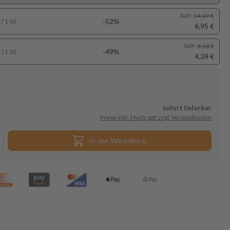
AVP:
14,49 €
-52%
/ 1 St)
6,95 €
AVP:
8,58 €
-49%
/ 1 St)
4,39 €
sofort lieferbar
Preise inkl. MwSt. ggf. zzgl. Versandkosten
In den Warenkorb