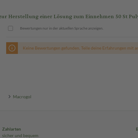
r Herstellung einer Lösung zum Einnehmen 50 St Pul
ung. Die übliche Dosierung für
Bewertungen nur in der aktuellen Sprache anzeigen.
 je nach Schwere der
iten eingenommen werden.
Keine Bewertungen gefunden. Teile deine Erfahrungen mit a
Macrogol
Zahlarten
sicher und bequem