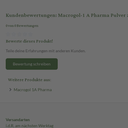
Medikament abgesetzt und sofort ein Arzt aufgesucht werden.
Wie wird Macrogol 1A Pharma eingenommen?
Kundenbewertungen: Macrogol-1 A Pharma Pulver zu
Löse den Inhalt eines Beutels in 125 ml Wasser auf und trinke die Lös
0 von 0 Bewertungen
Erwachsene und Jugendliche ab 12 Jahren beträgt 1-3 Beutel pro Tag,
Verstopfung. Macrogol 1A Pharma kann unabhängig von den Mahlze
Bewerte dieses Produkt!
Teile deine Erfahrungen mit anderen Kunden.
Bewertung schreiben
Weitere Produkte aus:
Macrogol 1A Pharma
Versandarten
i.d.R. am nächsten Werktag