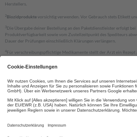
Herstellers.
2
Biozidprodukte
vorsichtig verwenden. Vor Gebrauch stets Etikett u
3
Die Übergabe deiner Bestellung an den Paketdienstleister erfolgt bei
Produktverfügbarkeit sowie vom Zustellzeitpunkt des Spediteurs abwe
Dauer der Prüfungen einschließlich Klärungen verlängern.
4
Für verschreibungspflichtige Medikamente stellt der Arzt ein Rezept 
trägt einen Teil davon als Zuzahlung mit.
Grundsätzlich leisten Mitglieder Zuzahlungen in Höhe von zehn Proz
zu entrichten.
Diese Regeln gelten grundsätzlich auch für Online-Apotheken.
Bei Heilmitteln und häuslicher Krankenpflege beträgt die Zuzahlung 
Um das Engagement der Versicherten für ihre eigene Gesundheit zu stä
• Kindern und Jugendlichen bis zum vollendeten 18. Lebensjahr mit
• Untersuchungen zur Vorsorge und Früherkennung, die von der GKV
• empfohlenen Schutzimpfungen
• Harn- und Blutteststreifen
Wir nutzen Trusted Shops als unabhängigen Dienstleister für die Ein
Informationen findest du hier: https://help.etrusted.com/hc/de/arti