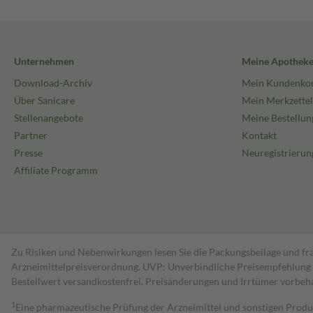
Unternehmen
Meine Apothek
Download-Archiv
Mein Kundenko
Über Sanicare
Mein Merkzettel
Stellenangebote
Meine Bestellun
Partner
Kontakt
Presse
Neuregistrierun
Affiliate Programm
Zu Risiken und Nebenwirkungen lesen Sie die Packungsbeilage und fra
Arzneimittelpreisverordnung. UVP: Unverbindliche Preisempfehlung de
Bestell­wert versand­kosten­frei. Preisänderungen und Irrtümer vorbeh
1
Eine pharmazeutische Prüfung der Arzneimittel und sonstigen Pro