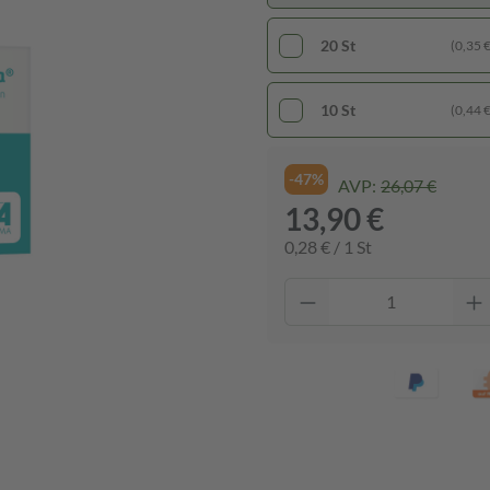
20 St
(0,35 € 
10 St
(0,44 € 
-47%
AVP:
26,07 €
13,90 €
0,28 € / 1 St