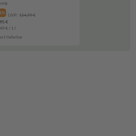
sung
1%
UVP:
154,99 €
95 €
49 € / 1 l
ort lieferbar