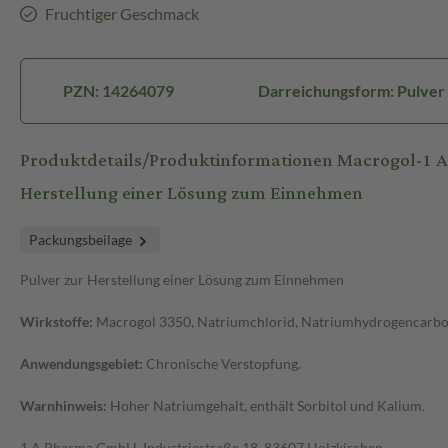
Fruchtiger Geschmack
PZN: 14264079
Darreichungsform: Pulver
Produktdetails/Produktinformationen Macrogol-1 A
Herstellung einer Lösung zum Einnehmen
Packungsbeilage
Pulver zur Herstellung einer Lösung zum Einnehmen
Wirkstoffe:
Macrogol 3350, Natriumchlorid, Natriumhydrogencarbon
Anwendungsgebiet:
Chronische Verstopfung.
Warnhinweis:
Hoher Natriumgehalt, enthält Sorbitol und Kalium.
1 A Pharma GmbH, Industriestraße 18, 83607 Holzkirchen