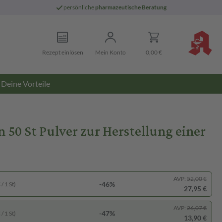
persönliche
pharmazeutische Beratung
Rezept einlösen
Mein Konto
0,00 €
Deine Vorteile
50 St Pulver zur Herstellung einer
AVP:
52,00 €
-46%
/ 1 St)
27,95 €
AVP:
26,07 €
-47%
/ 1 St)
13,90 €