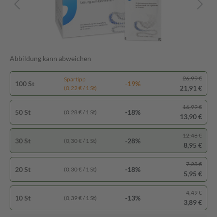
Abbildung kann abweichen
26,99 €
Spartipp
100 St
-19%
21,91 €
(0,22 € / 1 St)
16,99 €
50 St
-18%
(0,28 € / 1 St)
13,90 €
12,48 €
30 St
-28%
(0,30 € / 1 St)
8,95 €
7,28 €
20 St
-18%
(0,30 € / 1 St)
5,95 €
4,49 €
10 St
-13%
(0,39 € / 1 St)
3,89 €