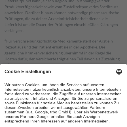
Lieferzeitpunkt kann je nach Region und in Abhängigkeit der
Produktverfügbarkeit sowie vom Zustellzeitpunkt des Spediteurs
abweichen. Darüber hinaus können notwendige pharmazeutische
Prüfungen, die zu deiner Arzneimittelsicherheit dienen, die
Lieferfrist um die Dauer der Prüfungen einschließlich Klärungen
verlängern.
4
Für verschreibungspflichtige Medikamente stellt der Arzt ein
Rezept aus und der Patient erhält sie in der Apotheke. Die
gesetzliche Krankenversicherung übernimmt in der Regel die
Kosten dafür, der Versicherte trägt einen Teil davon als Zuzahlung
mit.
Grundsätzlich leisten Mitglieder Zuzahlungen in Höhe von zehn
Prozent des Abgabepreises,
mindestens
jedoch
fünf Euro
und
höchstens zehn Euro.
Es sind jedoch nie mehr als die tatsächlichen
Kosten der Leistung zu entrichten.
Diese Regeln gelten grundsätzlich auch für Online-Apotheken.
Bei Heilmitteln und häuslicher Krankenpflege beträgt die
Zuzahlung zehn Prozent der Kosten sowie zehn Euro je
Verordnung.
Um das Engagement der Versicherten für ihre eigene Gesundheit zu
stärken und die besondere Stellung der Familie zu unterstützen,