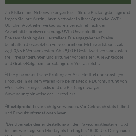
Zu Risiken und Nebenwirkungen lesen Sie die Packungsbeilage und
fragen Sie Ihre Ärztin, Ihren Arzt oder in Ihrer Apotheke. AVP:
Üblicher Apothekenverkaufspreis berechnet nach der
Arzneimittelpreisverordnung. UVP: Unverbindliche
Preisempfehlung des Herstellers. Die angegebenen Preise
beinhalten die gesetzlich vorgeschriebene Mehrwertsteuer, ggf.
zzgl. 3,95 € Versandkosten. Ab 29,00 € Bestell­wert versand­kosten­
frei. Preisänderungen und Irrtümer vorbehalten. Alle Angebote
und Gratis-Beigaben nur solange der Vorrat reicht.
1
Eine pharmazeutische Prüfung der Arzneimittel und sonstigen
Produkte in deinem Warenkorb beinhaltet die Durchführung von
Wechselwirkungschecks und die Prüfung etwaiger
Anwendungshinweise des Herstellers.
2
Biozidprodukte
vorsichtig verwenden. Vor Gebrauch stets Etikett
und Produktinformationen lesen.
3
Die Übergabe deiner Bestellung an den Paketdienstleister erfolgt
bei uns werktags von Montag bis Freitag bis 18:00 Uhr. Der genaue