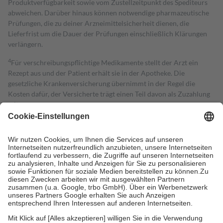
Produktverfügbarkeit sowie vom Zustellzeitpunkt des Spediteurs
abweichen. Darüber hinaus können notwendige pharmazeutische
Prüfungen, die zu deiner Arzneimittelsicherheit dienen, die
Lieferfrist um die Dauer der Prüfungen einschließlich Klärungen
verlängern.
4
Für verschreibungspflichtige Medikamente stellt der Arzt ein
Rezept aus und der Patient erhält sie in der Apotheke. Die
gesetzliche Krankenversicherung übernimmt in der Regel die
Kosten dafür, der Versicherte trägt einen Teil davon als Zuzahlung
mit.
Grundsätzlich leisten Mitglieder Zuzahlungen in Höhe von zehn
Prozent des Abgabepreises,
mindestens
jedoch
fünf Euro
und
höchstens zehn Euro.
Es sind jedoch nie mehr als die tatsächlichen
Kosten der Leistung zu entrichten.
Diese Regeln gelten grundsätzlich auch für Online-Apotheken.
Bei Heilmitteln und häuslicher Krankenpflege beträgt die
Zuzahlung zehn Prozent der Kosten sowie zehn Euro je
Verordnung.
Um das Engagement der Versicherten für ihre eigene Gesundheit zu
stärken und die besondere Stellung der Familie zu unterstützen,
fallen
keine Zuzahlungen
an bei: