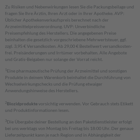
Zu Risiken und Nebenwirkungen lesen Sie die Packungsbeilage und
fragen Sie Ihre Ärztin, Ihren Arzt oder in Ihrer Apotheke. AVP:
Üblicher Apothekenverkaufspreis berechnet nach der
Arzneimittelpreisverordnung. UVP: Unverbindliche
Preisempfehlung des Herstellers. Die angegebenen Preise
beinhalten die gesetzlich vorgeschriebene Mehrwertsteuer, ggf.
zzgl. 3,95 € Versandkosten. Ab 29,00 € Bestell­wert versand­kosten­
frei. Preisänderungen und Irrtümer vorbehalten. Alle Angebote
und Gratis-Beigaben nur solange der Vorrat reicht.
1
Eine pharmazeutische Prüfung der Arzneimittel und sonstigen
Produkte in deinem Warenkorb beinhaltet die Durchführung von
Wechselwirkungschecks und die Prüfung etwaiger
Anwendungshinweise des Herstellers.
2
Biozidprodukte
vorsichtig verwenden. Vor Gebrauch stets Etikett
und Produktinformationen lesen.
3
Die Übergabe deiner Bestellung an den Paketdienstleister erfolgt
bei uns werktags von Montag bis Freitag bis 18:00 Uhr. Der genaue
Lieferzeitpunkt kann je nach Region und in Abhängigkeit der