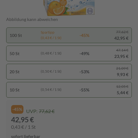
Abbildung kann abweichen
77,62 €
Spartipp
100 St
-45%
42,95 €
(0,43 € / 1 St)
47,14 €
50 St
-49%
(0,48 € / 1 St)
23,95 €
21,09 €
20 St
-53%
(0,50 € / 1 St)
9,93 €
12,05 €
10 St
-55%
(0,54 € / 1 St)
5,44 €
-45%
UVP:
77,62 €
42,95 €
0,43 € / 1 St
sofort lieferbar