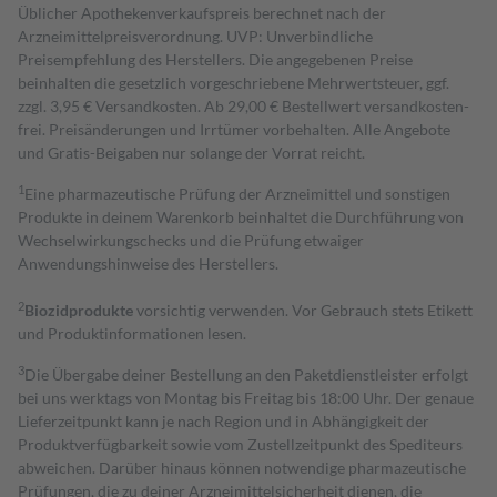
Üblicher Apothekenverkaufspreis berechnet nach der
Arzneimittelpreisverordnung. UVP: Unverbindliche
Preisempfehlung des Herstellers. Die angegebenen Preise
beinhalten die gesetzlich vorgeschriebene Mehrwertsteuer, ggf.
zzgl. 3,95 € Versandkosten. Ab 29,00 € Bestell­wert versand­kosten­
frei. Preisänderungen und Irrtümer vorbehalten. Alle Angebote
und Gratis-Beigaben nur solange der Vorrat reicht.
1
Eine pharmazeutische Prüfung der Arzneimittel und sonstigen
Produkte in deinem Warenkorb beinhaltet die Durchführung von
Wechselwirkungschecks und die Prüfung etwaiger
Anwendungshinweise des Herstellers.
2
Biozidprodukte
vorsichtig verwenden. Vor Gebrauch stets Etikett
und Produktinformationen lesen.
3
Die Übergabe deiner Bestellung an den Paketdienstleister erfolgt
bei uns werktags von Montag bis Freitag bis 18:00 Uhr. Der genaue
Lieferzeitpunkt kann je nach Region und in Abhängigkeit der
Produktverfügbarkeit sowie vom Zustellzeitpunkt des Spediteurs
abweichen. Darüber hinaus können notwendige pharmazeutische
Prüfungen, die zu deiner Arzneimittelsicherheit dienen, die