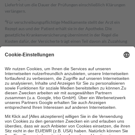
Lieferfrist um die Dauer der Prüfungen einschließlich Klärungen
verlängern.
4
Für verschreibungspflichtige Medikamente stellt der Arzt ein
Rezept aus und der Patient erhält sie in der Apotheke. Die
gesetzliche Krankenversicherung übernimmt in der Regel die
Kosten dafür, der Versicherte trägt einen Teil davon als Zuzahlung
mit.
Grundsätzlich leisten Mitglieder Zuzahlungen in Höhe von zehn
Prozent des Abgabepreises,
mindestens
jedoch
fünf Euro
und
höchstens zehn Euro.
Es sind jedoch nie mehr als die tatsächlichen
Kosten der Leistung zu entrichten.
Diese Regeln gelten grundsätzlich auch für Online-Apotheken.
Bei Heilmitteln und häuslicher Krankenpflege beträgt die
Zuzahlung zehn Prozent der Kosten sowie zehn Euro je
Verordnung.
Um das Engagement der Versicherten für ihre eigene Gesundheit zu
stärken und die besondere Stellung der Familie zu unterstützen,
fallen
keine Zuzahlungen
an bei:
• Kindern und Jugendlichen bis zum vollendeten 18. Lebensjahr
mit Ausnahme der Fahrkosten