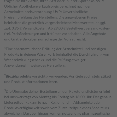
fragen Sie Ihre Ärztin, Ihren Arzt oder in Ihrer Apotheke. AVP:
Üblicher Apothekenverkaufspreis berechnet nach der
Arzneimittelpreisverordnung. UVP: Unverbindliche
Preisempfehlung des Herstellers. Die angegebenen Preise
beinhalten die gesetzlich vorgeschriebene Mehrwertsteuer, ggf.
zzgl. 3,95 € Versandkosten. Ab 29,00 € Bestell­wert versand­kosten­
frei. Preisänderungen und Irrtümer vorbehalten. Alle Angebote
und Gratis-Beigaben nur solange der Vorrat reicht.
1
Eine pharmazeutische Prüfung der Arzneimittel und sonstigen
Produkte in deinem Warenkorb beinhaltet die Durchführung von
Wechselwirkungschecks und die Prüfung etwaiger
Anwendungshinweise des Herstellers.
2
Biozidprodukte
vorsichtig verwenden. Vor Gebrauch stets Etikett
und Produktinformationen lesen.
3
Die Übergabe deiner Bestellung an den Paketdienstleister erfolgt
bei uns werktags von Montag bis Freitag bis 18:00 Uhr. Der genaue
Lieferzeitpunkt kann je nach Region und in Abhängigkeit der
Produktverfügbarkeit sowie vom Zustellzeitpunkt des Spediteurs
abweichen. Darüber hinaus können notwendige pharmazeutische