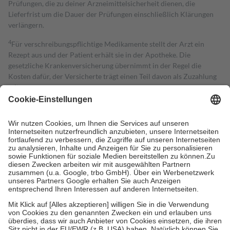
Prüfungen, die zu deiner Arzneimittelsicherheit dienen, die
Lieferfrist um die Dauer der Prüfungen einschließlich Klärungen
verlängern.
4
Für verschreibungspflichtige Medikamente stellt der Arzt ein
Rezept aus und der Patient erhält sie in der Apotheke. Die
gesetzliche Krankenversicherung übernimmt in der Regel die
Kosten dafür, der Versicherte trägt einen Teil davon als Zuzahlung
mit.
Grundsätzlich leisten Mitglieder Zuzahlungen in Höhe von zehn
Prozent des Abgabepreises,
mindestens
jedoch
fünf Euro
und
höchstens zehn Euro.
Es sind jedoch nie mehr als die tatsächlichen
Kosten der Leistung zu entrichten.
Diese Regeln gelten grundsätzlich auch für Online-Apotheken.
Bei Heilmitteln und häuslicher Krankenpflege beträgt die
Zuzahlung zehn Prozent der Kosten sowie zehn Euro je
Verordnung.
Um das Engagement der Versicherten für ihre eigene Gesundheit zu
stärken und die besondere Stellung der Familie zu unterstützen,
fallen
keine Zuzahlungen
an bei:
• Kindern und Jugendlichen bis zum vollendeten 18. Lebensjahr
mit Ausnahme der Fahrkosten