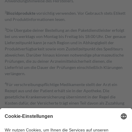
Anwendungshinweise des Herstellers.
2
Biozidprodukte
vorsichtig verwenden. Vor Gebrauch stets Etikett
und Produktinformationen lesen.
3
Die Übergabe deiner Bestellung an den Paketdienstleister erfolgt
bei uns werktags von Montag bis Freitag bis 18:00 Uhr. Der genaue
Lieferzeitpunkt kann je nach Region und in Abhängigkeit der
Produktverfügbarkeit sowie vom Zustellzeitpunkt des Spediteurs
abweichen. Darüber hinaus können notwendige pharmazeutische
Prüfungen, die zu deiner Arzneimittelsicherheit dienen, die
Lieferfrist um die Dauer der Prüfungen einschließlich Klärungen
verlängern.
4
Für verschreibungspflichtige Medikamente stellt der Arzt ein
Rezept aus und der Patient erhält sie in der Apotheke. Die
gesetzliche Krankenversicherung übernimmt in der Regel die
Kosten dafür, der Versicherte trägt einen Teil davon als Zuzahlung
mit.
Grundsätzlich leisten Mitglieder Zuzahlungen in Höhe von zehn
Prozent des Abgabepreises,
mindestens
jedoch
fünf Euro
und
höchstens zehn Euro.
Es sind jedoch nie mehr als die tatsächlichen