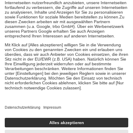
Kosten der Leistung zu entrichten.
Diese Regeln gelten grundsätzlich auch für Online-Apotheken.
Bei Heilmitteln und häuslicher Krankenpflege beträgt die
Zuzahlung zehn Prozent der Kosten sowie zehn Euro je
Verordnung.
Um das Engagement der Versicherten für ihre eigene Gesundheit zu
stärken und die besondere Stellung der Familie zu unterstützen,
fallen
keine Zuzahlungen
an bei:
• Kindern und Jugendlichen bis zum vollendeten 18. Lebensjahr
mit Ausnahme der Fahrkosten
• Untersuchungen zur Vorsorge und Früherkennung, die von der
GKV getragen werden
• empfohlenen Schutzimpfungen
• Harn- und Blutteststreifen
Wir nutzen Trusted Shops als unabhängigen Dienstleister für die
Einholung von Bewertungen. Trusted Shops hat Maßnahmen
getroffen, um sicherzustellen, dass es sich um echte Bewertungen
handelt. Mehr Informationen findest du hier:
https://help.etrusted.com/hc/de/articles/4419944605341
Einige Bilder und Inhalte wurden unter Zuhilfenahme künstlicher