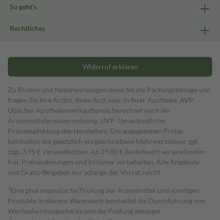
So geht's
Rechtliches
Widerruf erklären
Zu Risiken und Nebenwirkungen lesen Sie die Packungsbeilage und
fragen Sie Ihre Ärztin, Ihren Arzt oder in Ihrer Apotheke. AVP:
Üblicher Apothekenverkaufspreis berechnet nach der
Arzneimittelpreisverordnung. UVP: Unverbindliche
Preisempfehlung des Herstellers. Die angegebenen Preise
beinhalten die gesetzlich vorgeschriebene Mehrwertsteuer, ggf.
zzgl. 3,95 € Versandkosten. Ab 29,00 € Bestell­wert versand­kosten­
frei. Preisänderungen und Irrtümer vorbehalten. Alle Angebote
und Gratis-Beigaben nur solange der Vorrat reicht.
1
Eine pharmazeutische Prüfung der Arzneimittel und sonstigen
Produkte in deinem Warenkorb beinhaltet die Durchführung von
Wechselwirkungschecks und die Prüfung etwaiger