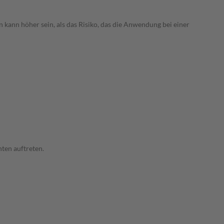
 kann höher sein, als das Risiko, das die Anwendung bei einer
ten auftreten.