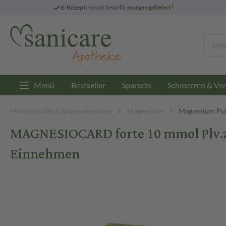
3
E-Rezept:
Heute bestellt,
morgen geliefert
Menü
Bestseller
Sparsets
Schmerzen & Ver
Mineralstoffe & Spurenelemente
Magnesium
Magnesium Pu
MAGNESIOCARD forte 10 mmol Plv.z.H
Einnehmen