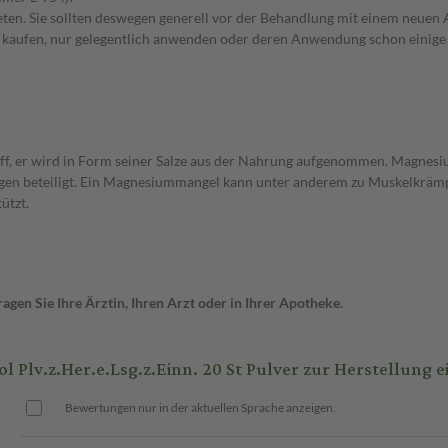
en. Sie sollten deswegen generell vor der Behandlung mit einem neuen A
st kaufen, nur gelegentlich anwenden oder deren Anwendung schon einige 
f, er wird in Form seiner Salze aus der Nahrung aufgenommen. Magnesium
ngen beteiligt. Ein Magnesiummangel kann unter anderem zu Muskelkrämp
ützt.
gen Sie Ihre Ärztin, Ihren Arzt oder in Ihrer Apotheke.
v.z.Her.e.Lsg.z.Einn. 20 St Pulver zur Herstellung 
Bewertungen nur in der aktuellen Sprache anzeigen.