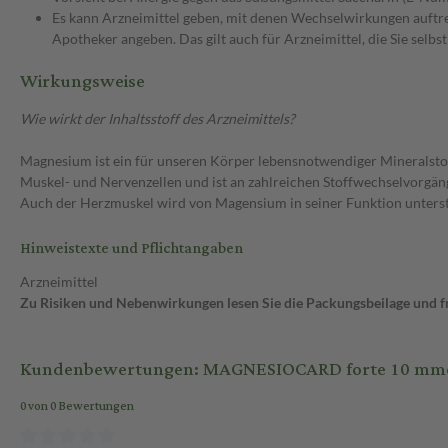
Es kann Arzneimittel geben, mit denen Wechselwirkungen auftret
Apotheker angeben. Das gilt auch für Arzneimittel, die Sie selb
Wirkungsweise
Wie wirkt der Inhaltsstoff des Arzneimittels?
Magnesium ist ein für unseren Körper lebensnotwendiger Mineralstof
Muskel- und Nervenzellen und ist an zahlreichen Stoffwechselvorgä
Auch der Herzmuskel wird von Magensium in seiner Funktion unterst
Hinweistexte und Pflichtangaben
Arzneimittel
Zu Risiken und Nebenwirkungen lesen Sie die Packungsbeilage und fra
Kundenbewertungen: MAGNESIOCARD forte 10 mmol Pl
0 von 0 Bewertungen