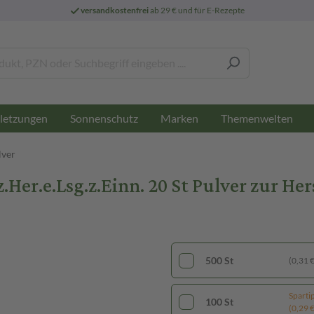
versandkostenfrei
ab 29 € und für E-Rezepte
letzungen
Sonnenschutz
Marken
Themenwelten
lver
er.e.Lsg.z.Einn. 20 St Pulver zur He
500 St
(0,31 € 
Sparti
100 St
(0,29 € 