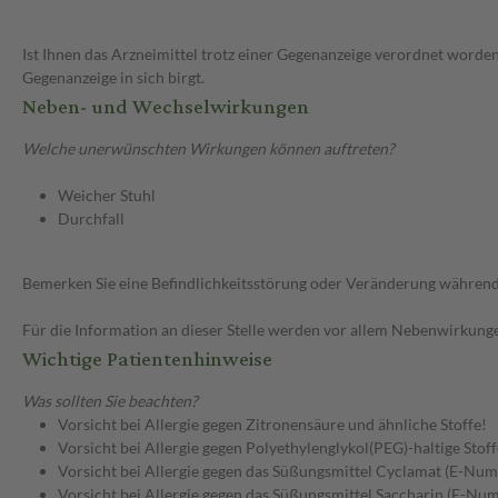
Ist Ihnen das Arzneimittel trotz einer Gegenanzeige verordnet worden
Gegenanzeige in sich birgt.
Neben- und Wechselwirkungen
Welche unerwünschten Wirkungen können auftreten?
Weicher Stuhl
Durchfall
Bemerken Sie eine Befindlichkeitsstörung oder Veränderung während 
Für die Information an dieser Stelle werden vor allem Nebenwirkunge
Wichtige Patientenhinweise
Was sollten Sie beachten?
Vorsicht bei Allergie gegen Zitronensäure und ähnliche Stoffe!
Vorsicht bei Allergie gegen Polyethylenglykol(PEG)-haltige Stoff
Vorsicht bei Allergie gegen das Süßungsmittel Cyclamat (E-Nu
Vorsicht bei Allergie gegen das Süßungsmittel Saccharin (E-Nu