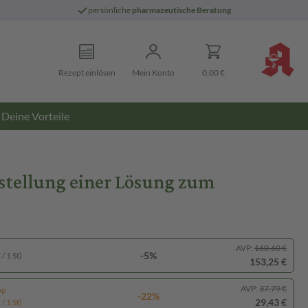
persönliche
pharmazeutische Beratung
Rezept einlösen
Mein Konto
0,00 €
Deine Vorteile
rstellung einer Lösung zum
AVP:
160,60 €
-5%
/ 1 St)
153,25 €
AVP:
37,79 €
pp
-22%
29,43 €
/ 1 St)