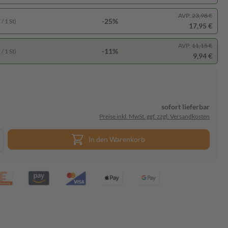
AVP:
23,98 €
-25%
/ 1 St)
17,95 €
AVP:
11,15 €
-11%
/ 1 St)
9,94 €
sofort lieferbar
Preise inkl. MwSt. ggf. zzgl. Versandkosten
In den Warenkorb