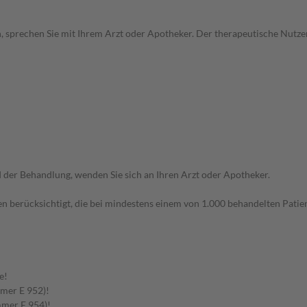
, sprechen Sie mit Ihrem Arzt oder Apotheker. Der therapeutische Nutzen
der Behandlung, wenden Sie sich an Ihren Arzt oder Apotheker.
n berücksichtigt, die bei mindestens einem von 1.000 behandelten Patien
e!
mmer E 952)!
mmer E 954)!