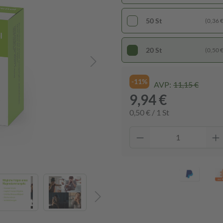
50 St
(0,36 € 
20 St
(0,50 € 
-11%
AVP:
11,15 €
9,94 €
0,50 € / 1 St