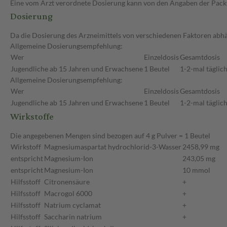
Eine vom Arzt verordnete Dosierung kann von den Angaben der Packun
Dosierung
Da die Dosierung des Arzneimittels von verschiedenen Faktoren abhäng
Allgemeine Dosierungsempfehlung:
Wer
Einzeldosis
Gesamtdosis
Jugendliche ab 15 Jahren und Erwachsene
1 Beutel
1-2-mal täglic
Allgemeine Dosierungsempfehlung:
Wer
Einzeldosis
Gesamtdosis
Jugendliche ab 15 Jahren und Erwachsene
1 Beutel
1-2-mal täglic
Wirkstoffe
Die angegebenen Mengen sind bezogen auf 4 g Pulver = 1 Beutel
Wirkstoff
Magnesiumaspartat hydrochlorid-3-Wasser
2458,99 mg
entspricht
Magnesium-Ion
243,05 mg
entspricht
Magnesium-Ion
10 mmol
Hilfsstoff
Citronensäure
+
Hilfsstoff
Macrogol 6000
+
Hilfsstoff
Natrium cyclamat
+
Hilfsstoff
Saccharin natrium
+