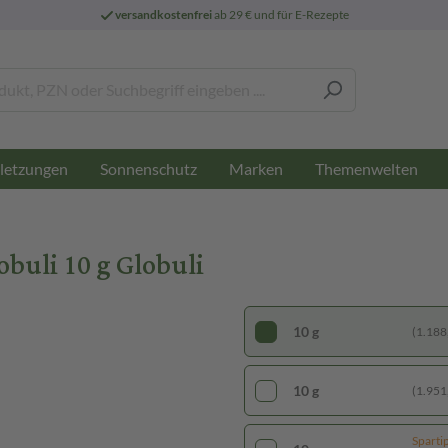
versandkostenfrei
ab 29 € und für E-Rezepte
letzungen
Sonnenschutz
Marken
Themenwelten
li 10 g Globuli
10 g
(1.188,
10 g
(1.951,
Sparti