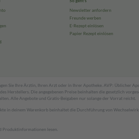
e
So geht's
nto
Newsletter anfordern
Freunde werben
gen
E-Rezept einlösen
Papier Rezept einlösen
g
gen Sie Ihre Ärztin, Ihren Arzt oder in Ihrer Apotheke. AVP: Üblicher A
s Herstellers. Die angegebenen Preise beinhalten die gesetzlich vorgesc
alten. Alle Angebote und Gratis-Beigaben nur solange der Vorrat reicht.
dukte in deinem Warenkorb beinhaltet die Durchführung von Wechselwir
nd Produktinformationen lesen.