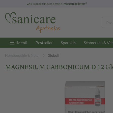
3
E-Rezept:
Heute bestellt,
morgen geliefert
Menü
Bestseller
Sparsets
Schmerzen & Ver
Homöopathie & Natur
Globuli
MAGNESIUM CARBONICUM D 12 Globu