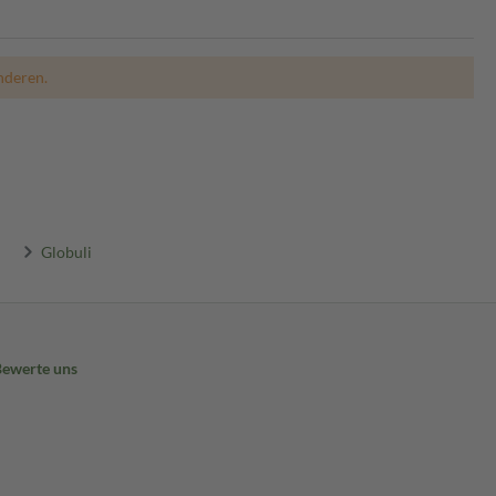
nderen.
Globuli
Bewerte uns