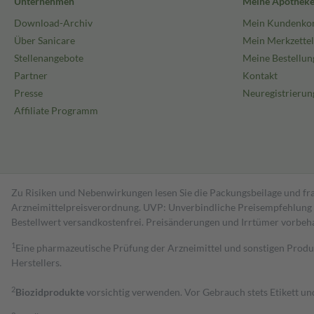
Unternehmen
Meine Apothek
Download-Archiv
Mein Kundenko
Über Sanicare
Mein Merkzettel
Stellenangebote
Meine Bestellun
Partner
Kontakt
Presse
Neuregistrierun
Affiliate Programm
Zu Risiken und Nebenwirkungen lesen Sie die Packungsbeilage und fra
Arzneimittelpreisverordnung. UVP: Unverbindliche Preisempfehlung de
Bestell­wert versand­kosten­frei. Preisänderungen und Irrtümer vorbeh
1
Eine pharmazeutische Prüfung der Arzneimittel und sonstigen Pro
Herstellers.
2
Biozidprodukte
vorsichtig verwenden. Vor Gebrauch stets Etikett u