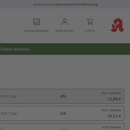
persönliche
pharmazeutische Beratung
Rezept einlösen
Mein Konto
0,00 €
Deine Vorteile
AVP:
12,95 €
-8%
00 € / 1 kg)
11,88 €
AVP:
20,85 €
-6%
00 € / 1 kg)
19,51 €
AVP:
13,45 €
pp