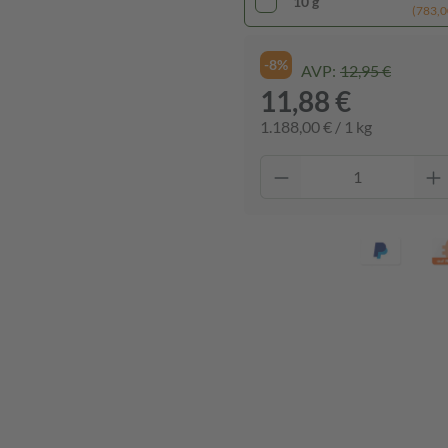
10 g
(783,00
-8%
AVP:
12,95 €
11,88 €
1.188,00 € / 1 kg