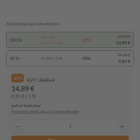
Abbildung kann abweichen
20,81 €
Spartipp
100 St
-28%
14,89 €
(0,15 € / 1 St)
14,76 €
50 St
-33%
(0,20 € / 1 St)
9,82 €
-28%
AVP:
20,81 €
14,89 €
0,15 € / 1 St
sofort lieferbar
Preise inkl. MwSt. ggf. zzgl. Versandkosten