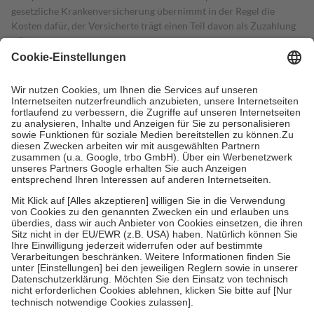
gesetzliche Krankenversicherung übernimmt in der Regel die
Kosten dafür, der Versicherte trägt einen Teil davon als Zuzahlung
mit.
Grundsätzlich leisten Mitglieder Zuzahlungen in Höhe von zehn
Prozent des Abgabepreises,
mindestens
jedoch
fünf Euro
und
höchstens zehn Euro.
Es sind jedoch nie mehr als die tatsächlichen
Kosten der Leistung zu entrichten.
Diese Regeln gelten grundsätzlich auch für Online-Apotheken.
Bei Heilmitteln und häuslicher Krankenpflege beträgt die
Zuzahlung zehn Prozent der Kosten sowie zehn Euro je
Verordnung.
Um das Engagement der Versicherten für ihre eigene Gesundheit zu
stärken und die besondere Stellung der Familie zu unterstützen,
fallen
keine Zuzahlungen
an bei:
• Kindern und Jugendlichen bis zum vollendeten 18. Lebensjahr
mit Ausnahme der Fahrkosten
• Untersuchungen zur Vorsorge und Früherkennung, die von der
GKV getragen werden
• empfohlenen Schutzimpfungen
• Harn- und Blutteststreifen