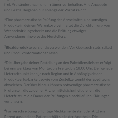
frei. Preisänderungen und Irrtümer vorbehalten. Alle Angebote
und Gratis-Beigaben nur solange der Vorrat reicht.
1
Eine pharmazeutische Prüfung der Arzneimittel und sonstigen
Produkte in deinem Warenkorb beinhaltet die Durchführung von
Wechselwirkungschecks und die Prüfung etwaiger
Anwendungshinweise des Herstellers.
2
Biozidprodukte
vorsichtig verwenden. Vor Gebrauch stets Etikett
und Produktinformationen lesen.
3
Die Übergabe deiner Bestellung an den Paketdienstleister erfolgt
bei uns werktags von Montag bis Freitag bis 18:00 Uhr. Der genaue
Lieferzeitpunkt kann je nach Region und in Abhängigkeit der
Produktverfügbarkeit sowie vom Zustellzeitpunkt des Spediteurs
abweichen. Darüber hinaus können notwendige pharmazeutische
Prüfungen, die zu deiner Arzneimittelsicherheit dienen, die
Lieferfrist um die Dauer der Prüfungen einschließlich Klärungen
verlängern.
4
Für verschreibungspflichtige Medikamente stellt der Arzt ein
Rezept aus und der Patient erhält sie in der Apotheke. Die