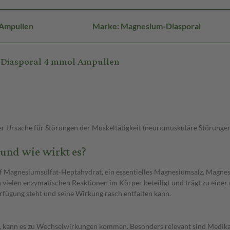
 Ampullen
Marke: Magnesium-Diasporal
 Diasporal 4 mmol Ampullen
Ursache für Störungen der Muskeltätigkeit (neuromuskuläre Störungen
nd wie wirkt es?
siumsulfat-Heptahydrat, ein essentielles Magnesiumsalz. Magnesium is
 an vielen enzymatischen Reaktionen im Körper beteiligt und trägt zu 
rfügung steht und seine Wirkung rasch entfalten kann.
 kann es zu Wechselwirkungen kommen. Besonders relevant sind Medikame