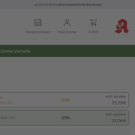
persönliche
pharmazeutische Beratung
Rezept einlösen
Mein Konto
0,00 €
Deine Vorteile
AVP:
92,99 €
pp
-23%
71,73 €
 € / 1 l)
AVP:
16,59 €
-29%
00 € / 1 l)
11,76 €