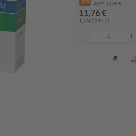
-29%
AVP:
16,59 €
11,76 €
1.176,00 € / 1 l