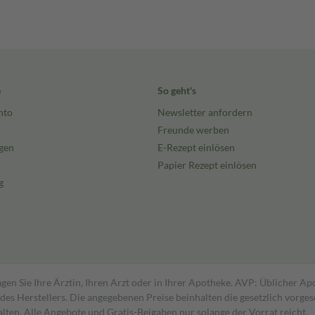
e
So geht's
nto
Newsletter anfordern
Freunde werben
gen
E-Rezept einlösen
Papier Rezept einlösen
g
gen Sie Ihre Ärztin, Ihren Arzt oder in Ihrer Apotheke. AVP: Üblicher A
s Herstellers. Die angegebenen Preise beinhalten die gesetzlich vorgesc
alten. Alle Angebote und Gratis-Beigaben nur solange der Vorrat reicht.