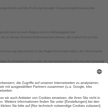
kungschecks und die Prüfung etwaiger Anwendungshinweise des
itpunkt kann je nach Region und in Abhängigkeit der
 zu deiner Arzneimittelsicherheit dienen, die Lieferfrist um die
ersicherung übernimmt in der Regel die Kosten dafür, der Versicherte
Euro.
Es sind jedoch nie mehr als die tatsächlichen Kosten der Leistung
e Zuzahlungen
an bei: