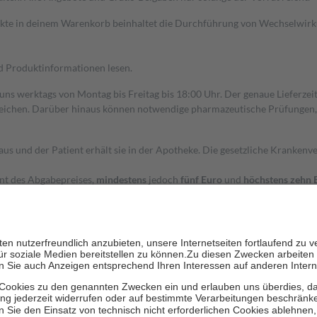
dukte in deinem Warenkorb beinhaltet die Durchführung von Wechselwir
nd Produktinformationen lesen.
 uns werktags von Montag bis Freitag bis 18:00 Uhr. Der genaue Lieferze
ichen. Darüber hinaus können notwendige pharmazeutische Prüfungen, die
aus und der Patient erhält sie in der Apotheke. Die gesetzliche Krankenv
ent des Abgabepreises,
mindestens
jedoch
fünf Euro
und
höchstens zehn 
zehn Prozent der Kosten sowie zehn Euro je Verordnung.
rken und die besondere Stellung der Familie zu unterstützen, fallen
kein
 Ausnahme der Fahrkosten
 getragen werden