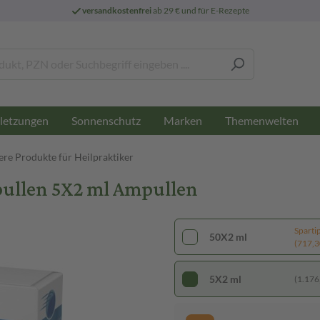
versandkostenfrei
ab 29 € und für E-Rezepte
letzungen
Sonnenschutz
Marken
Themenwelten
ere Produkte für Heilpraktiker
llen 5X2 ml Ampullen
Sparti
50X2 ml
(717,30
5X2 ml
(1.176,