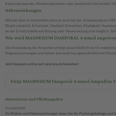
Kalziumpräparate, Muskelrelaxantien oder bestimmte Herzmittel. Info
Nebenwirkungen
Wie bei allen Arzneimitteln kann es auch bei der Anwendung von
Blutdruckabfall, Schwindel, Übelkeit, Erbrechen, Müdigkeit, Hautau
an der Einstichstelle wie Rötung oder Venenreizung sind möglich. S
Wie wird MAGNESIUM DIASPORAL 4 mmol angewen
Die Anwendung der Ampullen erfolgt ausschließlich durch medizinisc
Magnesiummangels und deiner persönlichen gesundheitlichen Situation
Jetzt bequem online auf sanicare.de bestellen!
FAQs MAGNESIUM Diasporal 4 mmol Ampullen 5
Hinweistexte und Pflichtangaben
Arzneimittel
Zu Risiken und Nebenwirkungen lesen Sie die Packungsbeilage und fra