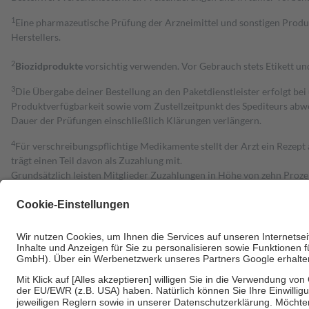
1
Eine pharmazeutische Prüfung der Arzneimittel und sonstigen Pro
Herstellers.
2
Biozidprodukte
vorsichtig verwenden. Vor Gebrauch stets Etikett u
3
Die Übergabe deiner Bestellung an den Paketdienstleister erfolgt bei
Produktverfügbarkeit sowie vom Zustellzeitpunkt des Spediteurs abwe
Dauer der Prüfungen einschließlich Klärungen verlängern.
4
Für verschreibungspflichtige Medikamente stellt der Arzt ein Rezept 
trägt einen Teil davon als Zuzahlung mit.
Grundsätzlich leisten Mitglieder Zuzahlungen in Höhe von zehn Proz
zu entrichten.
Diese Regeln gelten grundsätzlich auch für Online-Apotheken.
Bei Heilmitteln und häuslicher Krankenpflege beträgt die Zuzahlung 
Um das Engagement der Versicherten für ihre eigene Gesundheit zu stä
• Kindern und Jugendlichen bis zum vollendeten 18. Lebensjahr mit
• Untersuchungen zur Vorsorge und Früherkennung, die von der GKV
• empfohlenen Schutzimpfungen
• Harn- und Blutteststreifen