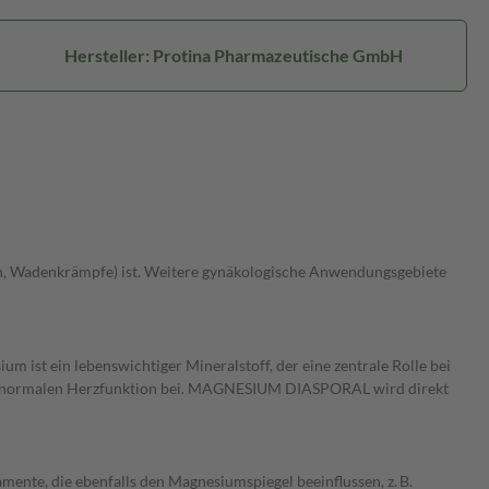
Hersteller: Protina Pharmazeutische GmbH
, Wadenkrämpfe) ist. Weitere gynäkologische Anwendungsgebiete
t ein lebenswichtiger Mineralstoff, der eine zentrale Rolle bei
einer normalen Herzfunktion bei. MAGNESIUM DIASPORAL wird direkt
nte, die ebenfalls den Magnesiumspiegel beeinflussen, z. B.