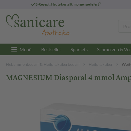
3
E-Rezept:
Heute bestellt,
morgen geliefert
Menü
Bestseller
Sparsets
Schmerzen & Ver
Hebammenbedarf & Heilpraktikerbedarf
Heilpraktiker
Weit
MAGNESIUM Diasporal 4 mmol Ampu