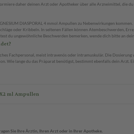
rmiere daher deinen Arzt oder Apotheker über alle Arzneimittel, die du 
 MAGNESIUM DIASPORAL 4 mmol Ampullen zu Nebenwirkungen kommen. Mö
sschläge oder Kribbeln. In seltenen Fällen können Atembeschwerden, Err
olltest du ungewöhnliche Beschwerden bemerken, wende dich bitte an dei
det?
hes Fachpersonal, meist intravenös oder intramuskulär. Die Dosierung w
. Wie lange du das Präparat benötigst, bestimmt ebenfalls dein Arzt. E
X2 ml Ampullen
gen Sie Ihre Ärztin, Ihren Arzt oder in Ihrer Apotheke.