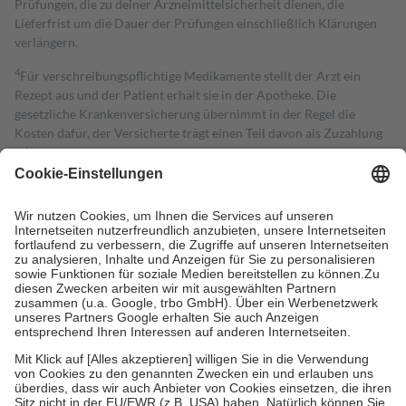
Prüfungen, die zu deiner Arzneimittelsicherheit dienen, die
Lieferfrist um die Dauer der Prüfungen einschließlich Klärungen
verlängern.
4
Für verschreibungspflichtige Medikamente stellt der Arzt ein
Rezept aus und der Patient erhält sie in der Apotheke. Die
gesetzliche Krankenversicherung übernimmt in der Regel die
Kosten dafür, der Versicherte trägt einen Teil davon als Zuzahlung
mit.
Grundsätzlich leisten Mitglieder Zuzahlungen in Höhe von zehn
Prozent des Abgabepreises,
mindestens
jedoch
fünf Euro
und
höchstens zehn Euro.
Es sind jedoch nie mehr als die tatsächlichen
Kosten der Leistung zu entrichten.
Diese Regeln gelten grundsätzlich auch für Online-Apotheken.
Bei Heilmitteln und häuslicher Krankenpflege beträgt die
Zuzahlung zehn Prozent der Kosten sowie zehn Euro je
Verordnung.
Um das Engagement der Versicherten für ihre eigene Gesundheit zu
stärken und die besondere Stellung der Familie zu unterstützen,
fallen
keine Zuzahlungen
an bei:
• Kindern und Jugendlichen bis zum vollendeten 18. Lebensjahr
mit Ausnahme der Fahrkosten