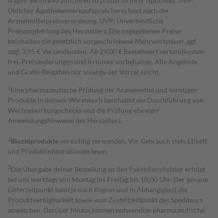
fragen Sie Ihre Ärztin, Ihren Arzt oder in Ihrer Apotheke. AVP:
Üblicher Apothekenverkaufspreis berechnet nach der
Arzneimittelpreisverordnung. UVP: Unverbindliche
Preisempfehlung des Herstellers. Die angegebenen Preise
beinhalten die gesetzlich vorgeschriebene Mehrwertsteuer, ggf.
zzgl. 3,95 € Versandkosten. Ab 29,00 € Bestell­wert versand­kosten­
frei. Preisänderungen und Irrtümer vorbehalten. Alle Angebote
und Gratis-Beigaben nur solange der Vorrat reicht.
1
Eine pharmazeutische Prüfung der Arzneimittel und sonstigen
Produkte in deinem Warenkorb beinhaltet die Durchführung von
Wechselwirkungschecks und die Prüfung etwaiger
Anwendungshinweise des Herstellers.
2
Biozidprodukte
vorsichtig verwenden. Vor Gebrauch stets Etikett
und Produktinformationen lesen.
3
Die Übergabe deiner Bestellung an den Paketdienstleister erfolgt
bei uns werktags von Montag bis Freitag bis 18:00 Uhr. Der genaue
Lieferzeitpunkt kann je nach Region und in Abhängigkeit der
Produktverfügbarkeit sowie vom Zustellzeitpunkt des Spediteurs
abweichen. Darüber hinaus können notwendige pharmazeutische