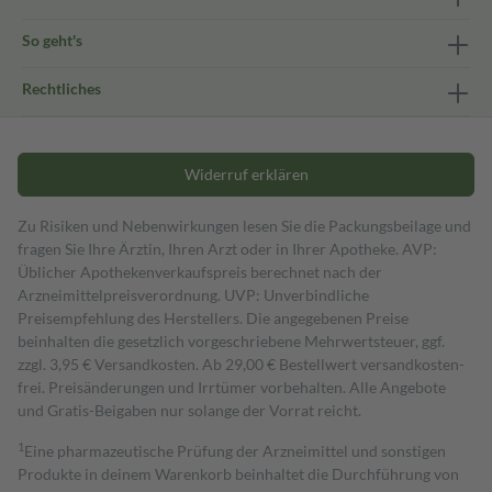
So geht's
Rechtliches
Widerruf erklären
Zu Risiken und Nebenwirkungen lesen Sie die Packungsbeilage und
fragen Sie Ihre Ärztin, Ihren Arzt oder in Ihrer Apotheke. AVP:
Üblicher Apothekenverkaufspreis berechnet nach der
Arzneimittelpreisverordnung. UVP: Unverbindliche
Preisempfehlung des Herstellers. Die angegebenen Preise
beinhalten die gesetzlich vorgeschriebene Mehrwertsteuer, ggf.
zzgl. 3,95 € Versandkosten. Ab 29,00 € Bestell­wert versand­kosten­
frei. Preisänderungen und Irrtümer vorbehalten. Alle Angebote
und Gratis-Beigaben nur solange der Vorrat reicht.
1
Eine pharmazeutische Prüfung der Arzneimittel und sonstigen
Produkte in deinem Warenkorb beinhaltet die Durchführung von