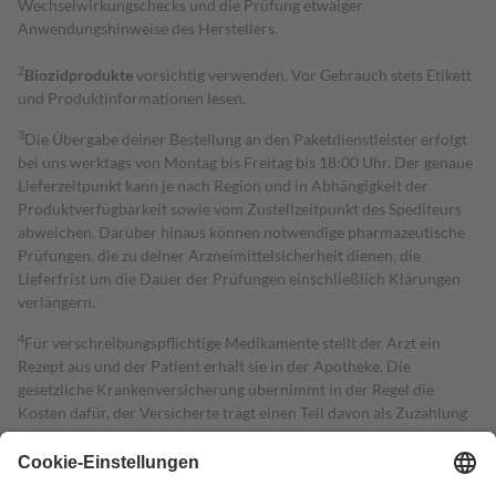
Wechselwirkungschecks und die Prüfung etwaiger
Anwendungshinweise des Herstellers.
2
Biozidprodukte
vorsichtig verwenden. Vor Gebrauch stets Etikett
und Produktinformationen lesen.
3
Die Übergabe deiner Bestellung an den Paketdienstleister erfolgt
bei uns werktags von Montag bis Freitag bis 18:00 Uhr. Der genaue
Lieferzeitpunkt kann je nach Region und in Abhängigkeit der
Produktverfügbarkeit sowie vom Zustellzeitpunkt des Spediteurs
abweichen. Darüber hinaus können notwendige pharmazeutische
Prüfungen, die zu deiner Arzneimittelsicherheit dienen, die
Lieferfrist um die Dauer der Prüfungen einschließlich Klärungen
verlängern.
4
Für verschreibungspflichtige Medikamente stellt der Arzt ein
Rezept aus und der Patient erhält sie in der Apotheke. Die
gesetzliche Krankenversicherung übernimmt in der Regel die
Kosten dafür, der Versicherte trägt einen Teil davon als Zuzahlung
mit.
Grundsätzlich leisten Mitglieder Zuzahlungen in Höhe von zehn
Prozent des Abgabepreises,
mindestens
jedoch
fünf Euro
und