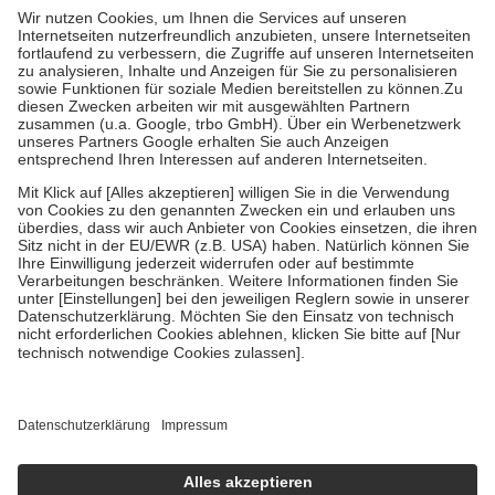
höchstens zehn Euro.
Es sind jedoch nie mehr als die tatsächlichen
Kosten der Leistung zu entrichten.
Diese Regeln gelten grundsätzlich auch für Online-Apotheken.
Bei Heilmitteln und häuslicher Krankenpflege beträgt die
Zuzahlung zehn Prozent der Kosten sowie zehn Euro je
Verordnung.
Um das Engagement der Versicherten für ihre eigene Gesundheit zu
stärken und die besondere Stellung der Familie zu unterstützen,
fallen
keine Zuzahlungen
an bei:
• Kindern und Jugendlichen bis zum vollendeten 18. Lebensjahr
mit Ausnahme der Fahrkosten
• Untersuchungen zur Vorsorge und Früherkennung, die von der
GKV getragen werden
• empfohlenen Schutzimpfungen
• Harn- und Blutteststreifen
Wir nutzen Trusted Shops als unabhängigen Dienstleister für die
Einholung von Bewertungen. Trusted Shops hat Maßnahmen
getroffen, um sicherzustellen, dass es sich um echte Bewertungen
handelt. Mehr Informationen findest du hier:
https://help.etrusted.com/hc/de/articles/4419944605341