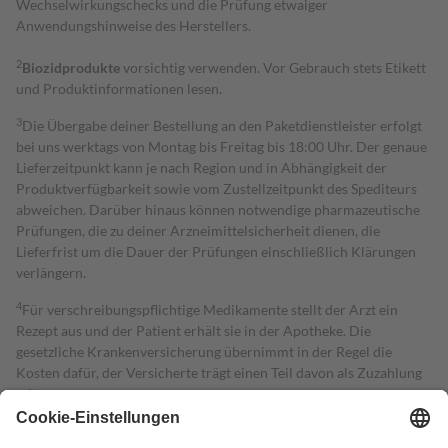
Wechselwirkungschecks und die Prüfung etwaiger
Anwendungshinweise des Herstellers.
2
Biozidprodukte
vorsichtig verwenden. Vor Gebrauch stets Etikett
und Produktinformationen lesen.
3
Die Übergabe deiner Bestellung an den Paketdienstleister erfolgt
bei uns werktags von Montag bis Freitag bis 18:00 Uhr. Der genaue
Lieferzeitpunkt kann je nach Region und in Abhängigkeit der
Produktverfügbarkeit sowie vom Zustellzeitpunkt des Spediteurs
abweichen. Darüber hinaus können notwendige pharmazeutische
Prüfungen, die zu deiner Arzneimittelsicherheit dienen, die
Lieferfrist um die Dauer der Prüfungen einschließlich Klärungen
verlängern.
4
Für verschreibungspflichtige Medikamente stellt der Arzt ein
Rezept aus und der Patient erhält sie in der Apotheke. Die
gesetzliche Krankenversicherung übernimmt in der Regel die
Kosten dafür, der Versicherte trägt einen Teil davon als Zuzahlung
mit.
Grundsätzlich leisten Mitglieder Zuzahlungen in Höhe von zehn
Prozent des Abgabepreises,
mindestens
jedoch
fünf Euro
und