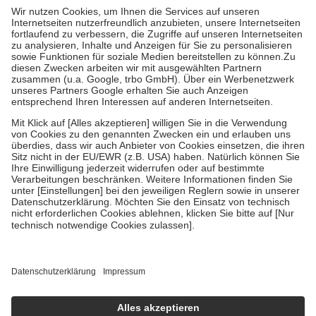
höchstens zehn Euro.
Es sind jedoch nie mehr als die tatsächlichen
Kosten der Leistung zu entrichten.
Diese Regeln gelten grundsätzlich auch für Online-Apotheken.
Bei Heilmitteln und häuslicher Krankenpflege beträgt die
Zuzahlung zehn Prozent der Kosten sowie zehn Euro je
Verordnung.
Um das Engagement der Versicherten für ihre eigene Gesundheit zu
stärken und die besondere Stellung der Familie zu unterstützen,
fallen
keine Zuzahlungen
an bei:
• Kindern und Jugendlichen bis zum vollendeten 18. Lebensjahr
mit Ausnahme der Fahrkosten
• Untersuchungen zur Vorsorge und Früherkennung, die von der
GKV getragen werden
• empfohlenen Schutzimpfungen
• Harn- und Blutteststreifen
Wir nutzen Trusted Shops als unabhängigen Dienstleister für die
Einholung von Bewertungen. Trusted Shops hat Maßnahmen
getroffen, um sicherzustellen, dass es sich um echte Bewertungen
handelt. Mehr Informationen findest du hier:
https://help.etrusted.com/hc/de/articles/4419944605341