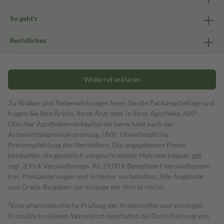
So geht's
Rechtliches
Widerruf erklären
Zu Risiken und Nebenwirkungen lesen Sie die Packungsbeilage und
fragen Sie Ihre Ärztin, Ihren Arzt oder in Ihrer Apotheke. AVP:
Üblicher Apothekenverkaufspreis berechnet nach der
Arzneimittelpreisverordnung. UVP: Unverbindliche
Preisempfehlung des Herstellers. Die angegebenen Preise
beinhalten die gesetzlich vorgeschriebene Mehrwertsteuer, ggf.
zzgl. 3,95 € Versandkosten. Ab 29,00 € Bestell­wert versand­kosten­
frei. Preisänderungen und Irrtümer vorbehalten. Alle Angebote
und Gratis-Beigaben nur solange der Vorrat reicht.
1
Eine pharmazeutische Prüfung der Arzneimittel und sonstigen
Produkte in deinem Warenkorb beinhaltet die Durchführung von