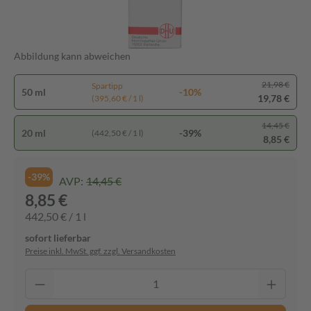
Abbildung kann abweichen
21,98 €
Spartipp
50 ml
-10%
19,78 €
(395,60 € / 1 l)
14,45 €
20 ml
-39%
(442,50 € / 1 l)
8,85 €
-39%
AVP:
14,45 €
8,85 €
442,50 € / 1 l
sofort lieferbar
Preise inkl. MwSt. ggf. zzgl. Versandkosten