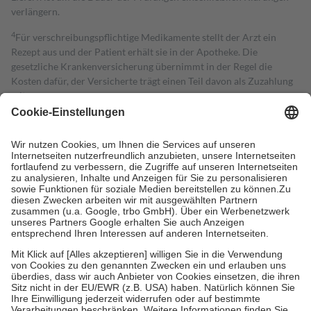
verlängern.
4
Für verschreibungspflichtige Medikamente stellt der Arzt ein
Rezept aus und der Patient erhält sie in der Apotheke. Die
gesetzliche Krankenversicherung übernimmt in der Regel die
Kosten dafür, der Versicherte trägt einen Teil davon als Zuzahlung
mit.
Grundsätzlich leisten Mitglieder Zuzahlungen in Höhe von zehn
Prozent des Abgabepreises,
mindestens
jedoch
fünf Euro
und
höchstens zehn Euro.
Es sind jedoch nie mehr als die tatsächlichen
Kosten der Leistung zu entrichten.
Diese Regeln gelten grundsätzlich auch für Online-Apotheken.
Bei Heilmitteln und häuslicher Krankenpflege beträgt die
Zuzahlung zehn Prozent der Kosten sowie zehn Euro je
Verordnung.
Um das Engagement der Versicherten für ihre eigene Gesundheit zu
stärken und die besondere Stellung der Familie zu unterstützen,
fallen
keine Zuzahlungen
an bei:
• Kindern und Jugendlichen bis zum vollendeten 18. Lebensjahr
mit Ausnahme der Fahrkosten
• Untersuchungen zur Vorsorge und Früherkennung, die von der