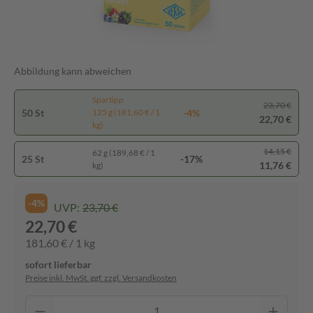
Abbildung kann abweichen
Spartipp
23,70 €
50 St
-4%
125 g (181,60 € / 1
22,70 €
kg)
14,15 €
62 g (189,68 € / 1
25 St
-17%
11,76 €
kg)
-4%
UVP:
23,70 €
22,70 €
181,60 € / 1 kg
sofort lieferbar
Preise inkl. MwSt. ggf. zzgl. Versandkosten