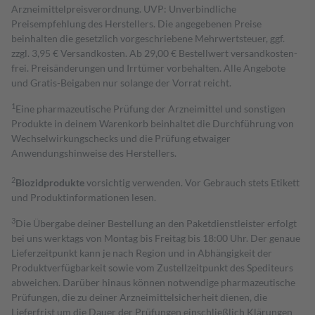
Arzneimittelpreisverordnung. UVP: Unverbindliche
Preisempfehlung des Herstellers. Die angegebenen Preise
beinhalten die gesetzlich vorgeschriebene Mehrwertsteuer, ggf.
zzgl. 3,95 € Versandkosten. Ab 29,00 € Bestell­wert versand­kosten­
frei. Preisänderungen und Irrtümer vorbehalten. Alle Angebote
und Gratis-Beigaben nur solange der Vorrat reicht.
1
Eine pharmazeutische Prüfung der Arzneimittel und sonstigen
Produkte in deinem Warenkorb beinhaltet die Durchführung von
Wechselwirkungschecks und die Prüfung etwaiger
Anwendungshinweise des Herstellers.
2
Biozidprodukte
vorsichtig verwenden. Vor Gebrauch stets Etikett
und Produktinformationen lesen.
3
Die Übergabe deiner Bestellung an den Paketdienstleister erfolgt
bei uns werktags von Montag bis Freitag bis 18:00 Uhr. Der genaue
Lieferzeitpunkt kann je nach Region und in Abhängigkeit der
Produktverfügbarkeit sowie vom Zustellzeitpunkt des Spediteurs
abweichen. Darüber hinaus können notwendige pharmazeutische
Prüfungen, die zu deiner Arzneimittelsicherheit dienen, die
Lieferfrist um die Dauer der Prüfungen einschließlich Klärungen