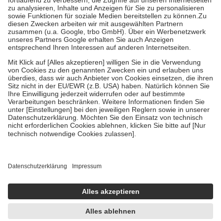
höchstens zehn Euro.
Es sind jedoch nie mehr als die tatsächlichen
Kosten der Leistung zu entrichten.
Diese Regeln gelten grundsätzlich auch für Online-Apotheken.
Bei Heilmitteln und häuslicher Krankenpflege beträgt die
Zuzahlung zehn Prozent der Kosten sowie zehn Euro je
Verordnung.
Um das Engagement der Versicherten für ihre eigene Gesundheit zu
stärken und die besondere Stellung der Familie zu unterstützen,
fallen
keine Zuzahlungen
an bei:
• Kindern und Jugendlichen bis zum vollendeten 18. Lebensjahr
mit Ausnahme der Fahrkosten
• Untersuchungen zur Vorsorge und Früherkennung, die von der
GKV getragen werden
• empfohlenen Schutzimpfungen
• Harn- und Blutteststreifen
Wir nutzen Trusted Shops als unabhängigen Dienstleister für die
Einholung von Bewertungen. Trusted Shops hat Maßnahmen
getroffen, um sicherzustellen, dass es sich um echte Bewertungen
handelt. Mehr Informationen findest du hier:
https://help.etrusted.com/hc/de/articles/4419944605341