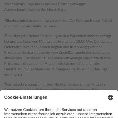
Wechselwirkungschecks und die Prüfung etwaiger
Anwendungshinweise des Herstellers.
2
Biozidprodukte
vorsichtig verwenden. Vor Gebrauch stets Etikett
und Produktinformationen lesen.
3
Die Übergabe deiner Bestellung an den Paketdienstleister erfolgt
bei uns werktags von Montag bis Freitag bis 18:00 Uhr. Der genaue
Lieferzeitpunkt kann je nach Region und in Abhängigkeit der
Produktverfügbarkeit sowie vom Zustellzeitpunkt des Spediteurs
abweichen. Darüber hinaus können notwendige pharmazeutische
Prüfungen, die zu deiner Arzneimittelsicherheit dienen, die
Lieferfrist um die Dauer der Prüfungen einschließlich Klärungen
verlängern.
4
Für verschreibungspflichtige Medikamente stellt der Arzt ein
Rezept aus und der Patient erhält sie in der Apotheke. Die
gesetzliche Krankenversicherung übernimmt in der Regel die
Kosten dafür, der Versicherte trägt einen Teil davon als Zuzahlung
mit.
Grundsätzlich leisten Mitglieder Zuzahlungen in Höhe von zehn
Prozent des Abgabepreises,
mindestens
jedoch
fünf Euro
und