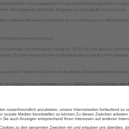
s Herstellers. Die angegebenen Preise beinhalten die gesetzlich vorgesc
alten. Alle Angebote und Gratis-Beigaben nur solange der Vorrat reicht.
dukte in deinem Warenkorb beinhaltet die Durchführung von Wechselwir
nd Produktinformationen lesen.
 uns werktags von Montag bis Freitag bis 18:00 Uhr. Der genaue Lieferze
ichen. Darüber hinaus können notwendige pharmazeutische Prüfungen, die
aus und der Patient erhält sie in der Apotheke. Die gesetzliche Krankenv
ent des Abgabepreises,
mindestens
jedoch
fünf Euro
und
höchstens zehn 
zehn Prozent der Kosten sowie zehn Euro je Verordnung.
rken und die besondere Stellung der Familie zu unterstützen, fallen
kein
 Ausnahme der Fahrkosten
 getragen werden