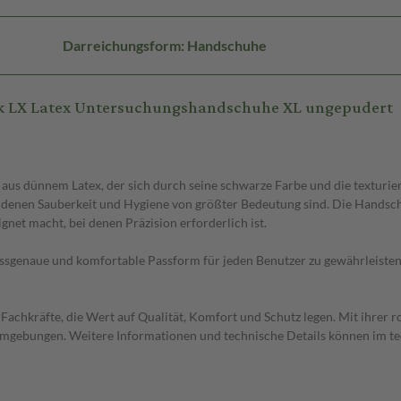
Darreichungsform: Handschuhe
ck LX Latex Untersuchungshandschuhe XL ungepudert
s dünnem Latex, der sich durch seine schwarze Farbe und die texturier
i denen Sauberkeit und Hygiene von größter Bedeutung sind. Die Handsch
gnet macht, bei denen Präzision erforderlich ist.
sgenaue und komfortable Passform für jeden Benutzer zu gewährleisten. 
achkräfte, die Wert auf Qualität, Komfort und Schutz legen. Mit ihrer 
 Umgebungen. Weitere Informationen und technische Details können im t