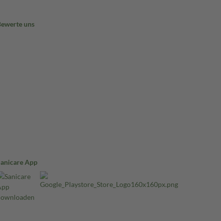
Bewerte uns
Sanicare App