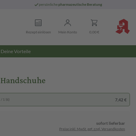
persönliche
pharmazeutische Beratung
Rezept einlösen
Mein Konto
0,00 €
Deine Vorteile
t Handschuhe
7,42 €
/ 1 St)
sofort lieferbar
Preise inkl. MwSt. ggf. zzgl. Versandkosten