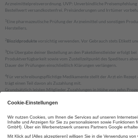
Arzneimittelpreisverordnung. UVP: Unverbindliche Preisempfehlung de
Bestell­wert versand­kosten­frei. Preisänderungen und Irrtümer vorbeh
1
Eine pharmazeutische Prüfung der Arzneimittel und sonstigen Pro
Herstellers.
2
Biozidprodukte
vorsichtig verwenden. Vor Gebrauch stets Etikett u
3
Die Übergabe deiner Bestellung an den Paketdienstleister erfolgt bei
Produktverfügbarkeit sowie vom Zustellzeitpunkt des Spediteurs abwe
Dauer der Prüfungen einschließlich Klärungen verlängern.
4
Für verschreibungspflichtige Medikamente stellt der Arzt ein Rezept 
trägt einen Teil davon als Zuzahlung mit.
Grundsätzlich leisten Mitglieder Zuzahlungen in Höhe von zehn Proz
zu entrichten.
Diese Regeln gelten grundsätzlich auch für Online-Apotheken.
Bei Heilmitteln und häuslicher Krankenpflege beträgt die Zuzahlung 
Um das Engagement der Versicherten für ihre eigene Gesundheit zu stä
• Kindern und Jugendlichen bis zum vollendeten 18. Lebensjahr mit
• Untersuchungen zur Vorsorge und Früherkennung, die von der GKV
• empfohlenen Schutzimpfungen