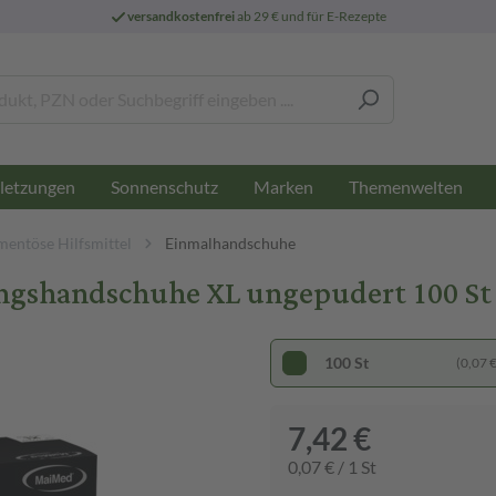
versandkostenfrei
ab 29 € und für E-Rezepte
letzungen
Sonnenschutz
Marken
Themenwelten
entöse Hilfsmittel
Einmalhandschuhe
ngshandschuhe XL ungepudert 100 S
100 St
(0,07 € 
7,42 €
0,07 € / 1 St