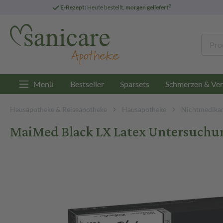
3
E-Rezept:
Heute bestellt,
morgen geliefert
Menü
Bestseller
Sparsets
Schmerzen & Ver
Hausapotheke & Reiseapotheke
Hausapotheke
Nichtmedikam
MaiMed Black LX Latex Untersuchu