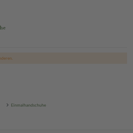
uhe
nderen.
Einmalhandschuhe