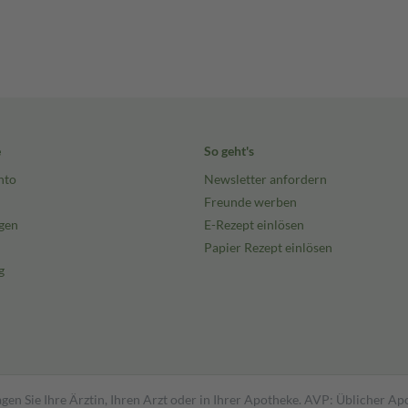
e
So geht's
nto
Newsletter anfordern
Freunde werben
gen
E-Rezept einlösen
Papier Rezept einlösen
g
gen Sie Ihre Ärztin, Ihren Arzt oder in Ihrer Apotheke. AVP: Üblicher A