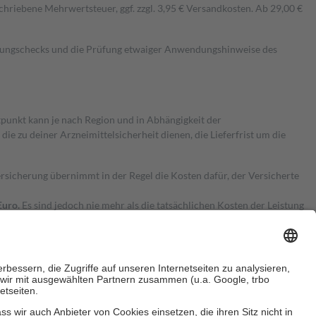
hriebene Mehrwertsteuer, ggf. zzgl. 3,95 € Versandkosten. Ab 29,00 €
kungschecks und die Prüfung etwaiger Anwendungshinweise des
itpunkt kann je nach Region und in Abhängigkeit der
 zu deiner Arzneimittelsicherheit dienen, die Lieferfrist um die
ersicherung übernimmt in der Regel die Kosten dafür, der Versicherte
Euro.
Es sind jedoch nie mehr als die tatsächlichen Kosten der Leistung
e Zuzahlungen
an bei: