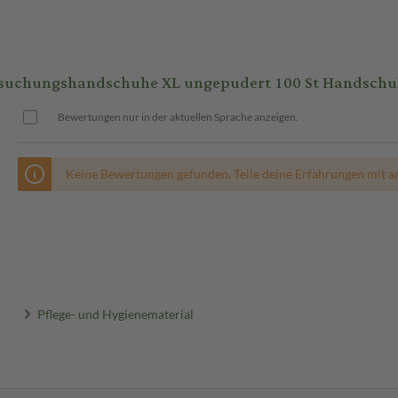
rsuchungshandschuhe XL ungepudert 100 St Handsch
Bewertungen nur in der aktuellen Sprache anzeigen.
Keine Bewertungen gefunden. Teile deine Erfahrungen mit a
Pflege- und Hygienematerial