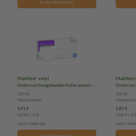
In den Warenkorb
MaiMed- vinyl
MaiMed so
Untersuchungshandschuhe unsteril
Untersuc
gepudert M 100 St Handschuhe
ungepude
100 St
100 St
Handschuhe
Handschu
3,41 €
5,87 €
0,03 € / 1 St
0,06 € / 1 S
sofort lieferbar
sofort lief
In den Warenkorb