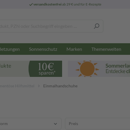
versandkostenfrei
ab 29 € und für E-Rezepte
letzungen
Sonnenschutz
Marken
Themenwelten
entöse Hilfsmittel
Einmalhandschuhe
form
Preis