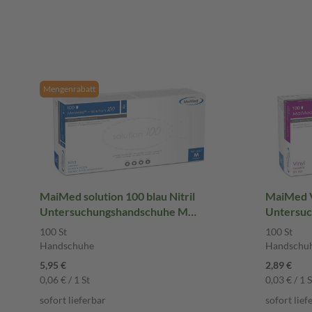
Mengenrabatt
MaiMed solution 100 blau Nitril
MaiMed V
Untersuchungshandschuhe M
Untersuc
ungepudert 100 St Handschuhe
unsteril,
100 St
100 St
Handsch
Handschuhe
Handschu
5,95 €
2,89 €
0,06 € / 1 St
0,03 € / 1 S
sofort lieferbar
sofort lief