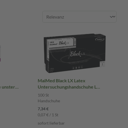
MaiMed Black LX Latex
unsteril
Untersuchungshandschuhe L
e
ungepudert 100 St Handschuhe
100 St
Handschuhe
7,34 €
0,07 € / 1 St
sofort lieferbar