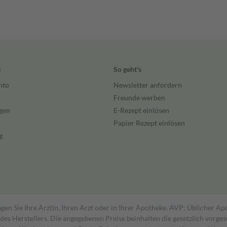
e
So geht's
nto
Newsletter anfordern
Freunde werben
gen
E-Rezept einlösen
Papier Rezept einlösen
g
gen Sie Ihre Ärztin, Ihren Arzt oder in Ihrer Apotheke. AVP: Üblicher A
s Herstellers. Die angegebenen Preise beinhalten die gesetzlich vorgesc