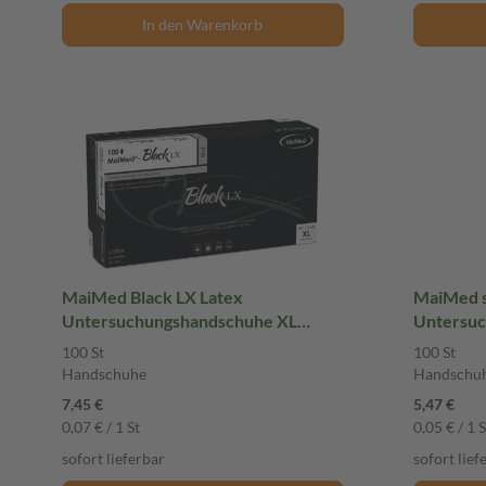
In den Warenkorb
MaiMed Black LX Latex
MaiMed so
Untersuchungshandschuhe XL
Untersuc
ungepudert 100 St Handschuhe
ungepude
100 St
100 St
Handschuhe
Handschu
7,45 €
5,47 €
0,07 € / 1 St
0,05 € / 1 S
sofort lieferbar
sofort lief