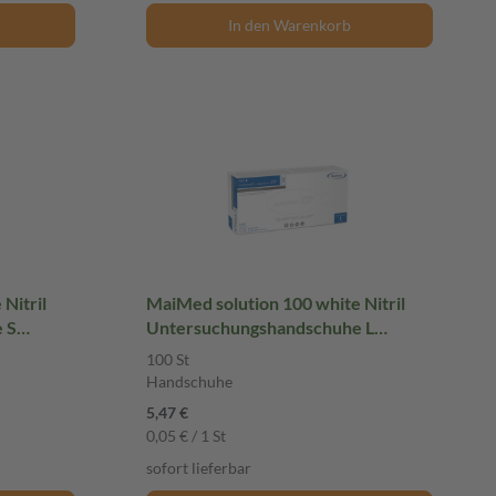
In den Warenkorb
Nitril
MaiMed solution 100 white Nitril
 S
Untersuchungshandschuhe L
huhe
ungepudert 100 St Handschuhe
100 St
Handschuhe
5,47 €
0,05 € / 1 St
sofort lieferbar