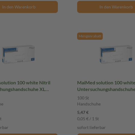
In den Warenkorb
In den Warenkorb
Mengenrabatt
lution 100 white Nitril
MaiMed solution 100 white 
hungshandschuhe XL
Untersuchungshandschuhe
rt 100 St Handschuhe
ungepudert 100 St Handsc
100 St
he
Handschuhe
5,47 €
t
0,05 € / 1 St
erbar
sofort lieferbar