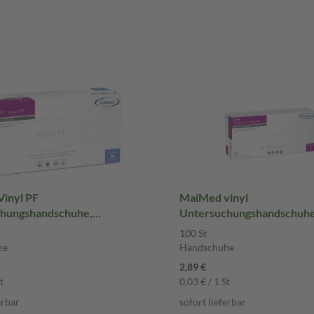
inyl PF
MaiMed vinyl
hungshandschuhe,
Untersuchungshandschuhe 
 Größe M 100 St
Größe L 100 St Handschuh
100 St
uhe
he
Handschuhe
2,89 €
t
0,03 € / 1 St
erbar
sofort lieferbar