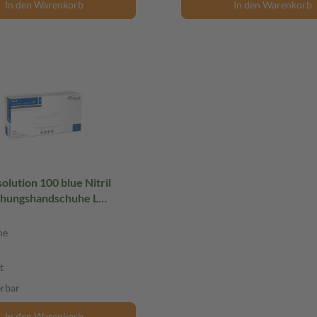
In den Warenkorb
In den Warenkorb
lution 100 blue Nitril
hungshandschuhe L
rt 100 St Handschuhe
he
t
erbar
In den Warenkorb