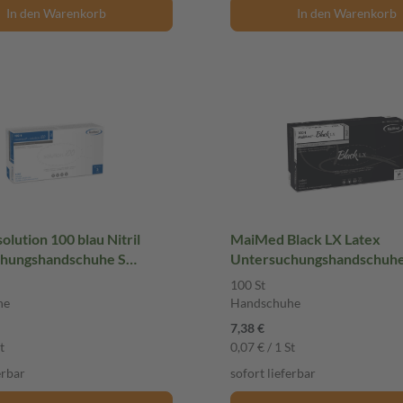
In den Warenkorb
In den Warenkorb
lution 100 blau Nitril
MaiMed Black LX Latex
hungshandschuhe S
Untersuchungshandschuh
rt 100 St Handschuhe
ungepudert 100 St Handsc
100 St
he
Handschuhe
7,38 €
t
0,07 € / 1 St
erbar
sofort lieferbar