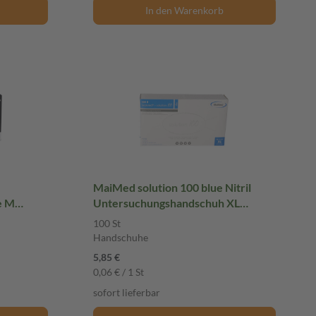
In den Warenkorb
MaiMed solution 100 blue Nitril
e M
Untersuchungshandschuh XL
huhe
ungepudert 100 St Handschuhe
100 St
Handschuhe
5,85 €
0,06 € / 1 St
sofort lieferbar