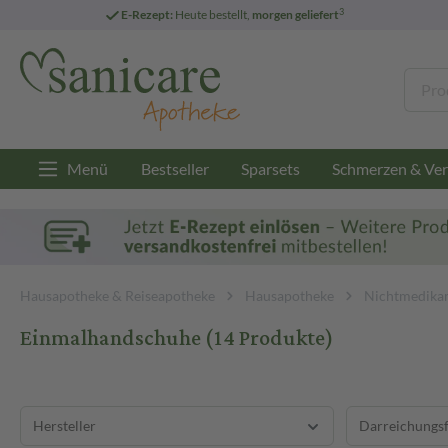
3
E-Rezept:
Heute bestellt,
morgen geliefert
Menü
Bestseller
Sparsets
Schmerzen & Ver
Hausapotheke & Reiseapotheke
Hausapotheke
Nichtmedikam
Einmalhandschuhe
(14 Produkte)
Hersteller
Darreichungs