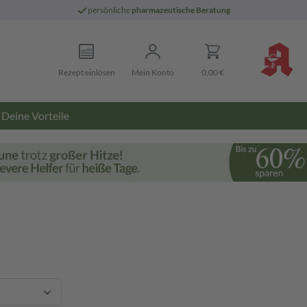
persönliche
pharmazeutische Beratung
Rezept einlösen
Mein Konto
0,00 €
Deine Vorteile