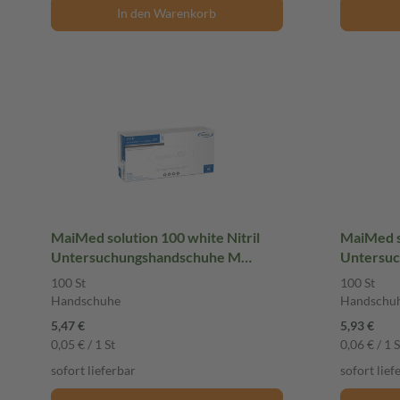
In den Warenkorb
MaiMed solution 100 white Nitril
MaiMed so
Untersuchungshandschuhe M
Untersuc
ungepudert 100 St Handschuhe
ungepude
100 St
100 St
Handschuhe
Handschu
5,47 €
5,93 €
0,05 € / 1 St
0,06 € / 1 S
sofort lieferbar
sofort lief