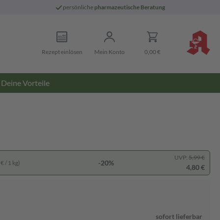
persönliche
pharmazeutische Beratung
Rezept einlösen
Mein Konto
0,00 €
Deine Vorteile
UVP:
5,99 €
-20%
€ / 1 kg)
4,80 €
sofort lieferbar