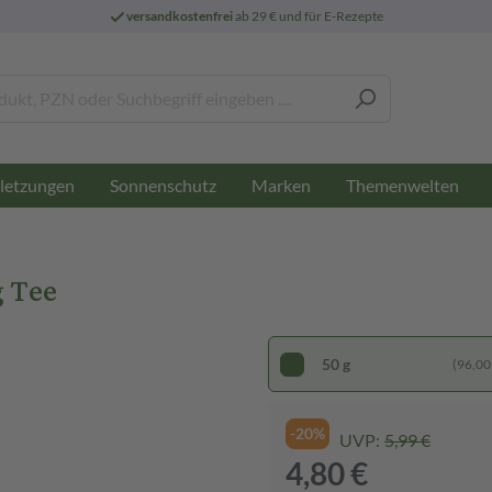
versandkostenfrei
ab 29 € und für E-Rezepte
letzungen
Sonnenschutz
Marken
Themenwelten
 Tee
50 g
(96,00 
-20%
UVP:
5,99 €
4,80 €