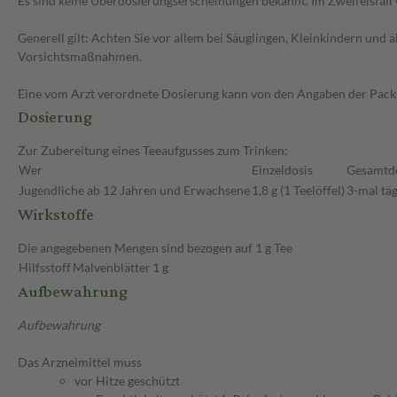
Es sind keine Überdosierungserscheinungen bekannt. Im Zweifelsfall 
Generell gilt: Achten Sie vor allem bei Säuglingen, Kleinkindern un
Vorsichtsmaßnahmen.
Eine vom Arzt verordnete Dosierung kann von den Angaben der Packun
Dosierung
Zur Zubereitung eines Teeaufgusses zum Trinken:
Wer
Einzeldosis
Gesamtd
Jugendliche ab 12 Jahren und Erwachsene
1,8 g (1 Teelöffel)
3-mal täg
Wirkstoffe
Die angegebenen Mengen sind bezogen auf 1 g Tee
Hilfsstoff
Malvenblätter
1 g
Aufbewahrung
Aufbewahrung
Das Arzneimittel muss
vor Hitze geschützt