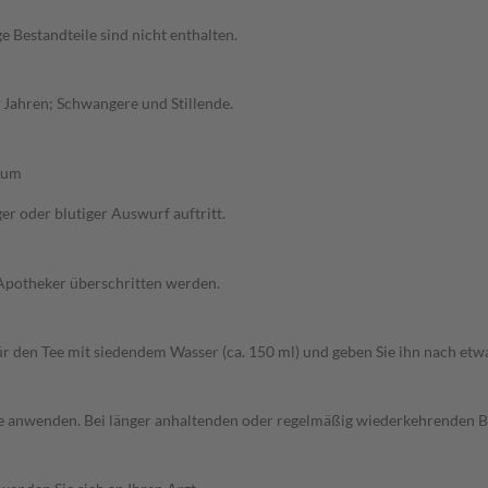
e Bestandteile sind nicht enthalten.
2 Jahren; Schwangere und Stillende.
aum
er oder blutiger Auswurf auftritt.
 Apotheker überschritten werden.
afür den Tee mit siedendem Wasser (ca. 150 ml) und geben Sie ihn nach et
 Tage anwenden. Bei länger anhaltenden oder regelmäßig wiederkehrenden B