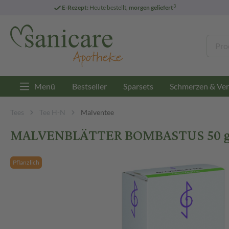
3
E-Rezept:
Heute bestellt,
morgen geliefert
Menü
Bestseller
Sparsets
Schmerzen & Ver
Tees
Tee H-N
Malventee
MALVENBLÄTTER BOMBASTUS 50 g
Pflanzlich