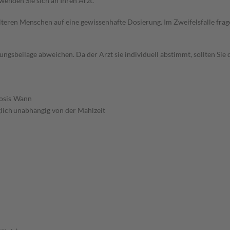
wenden Sie sich an Ihren Arzt.
d älteren Menschen auf eine gewissenhafte Dosierung. Im Zweifelsfalle f
gsbeilage abweichen. Da der Arzt sie individuell abstimmt, sollten Si
osis
Wann
lich
unabhängig von der Mahlzeit