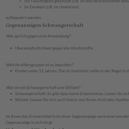
vor Feuchtigkeit geschützt (z.B. im fest verschlossenen Behä
im Dunkeln (z.B. im Umkarton)
aufbewahrt werden.
Gegenanzeigen Schwangerschaft
Was spricht gegen eine Anwendung?
Überempfindlichkeit gegen die Inhaltsstoffe
Welche Altersgruppe ist zu beachten?
Kinder unter 12 Jahren: Das Arzneimittel sollte in der Regel in
Was ist mit Schwangerschaft und Stillzeit?
Schwangerschaft: Es gibt dazu keine Erkenntnisse. Lassen Sie si
Stillzeit: Lassen Sie sich auch hierzu von Ihrem Arzt oder Apothe
Ist Ihnen das Arzneimittel trotz einer Gegenanzeige verordnet worden
Gegenanzeige in sich birgt.