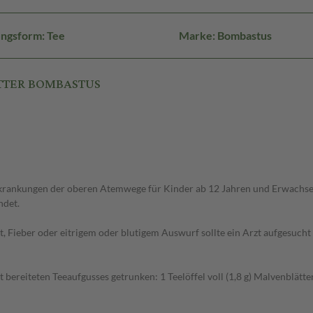
ngsform: Tee
Marke: Bombastus
ÄTTER BOMBASTUS
n Erkrankungen der oberen Atemwege für Kinder ab 12 Jahren und Erwach
det.
t, Fieber oder eitrigem oder blutigem Auswurf sollte ein Arzt aufgesucht
gt bereiteten Teeaufgusses getrunken: 1 Teelöffel voll (1,8 g) Malvenblät