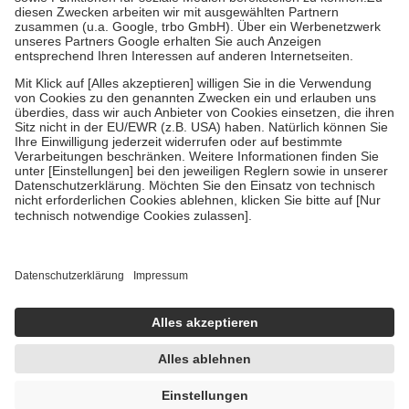
Zuzahlung zehn Prozent der Kosten sowie zehn Euro je
Verordnung.
Um das Engagement der Versicherten für ihre eigene Gesundheit zu
stärken und die besondere Stellung der Familie zu unterstützen,
fallen
keine Zuzahlungen
an bei:
• Kindern und Jugendlichen bis zum vollendeten 18. Lebensjahr
mit Ausnahme der Fahrkosten
• Untersuchungen zur Vorsorge und Früherkennung, die von der
GKV getragen werden
• empfohlenen Schutzimpfungen
• Harn- und Blutteststreifen
Wir nutzen Trusted Shops als unabhängigen Dienstleister für die
Einholung von Bewertungen. Trusted Shops hat Maßnahmen
getroffen, um sicherzustellen, dass es sich um echte Bewertungen
handelt. Mehr Informationen findest du hier:
https://help.etrusted.com/hc/de/articles/4419944605341
Einige Bilder und Inhalte wurden unter Zuhilfenahme künstlicher
Intelligenz erstellt.
AVP:
13,95 €