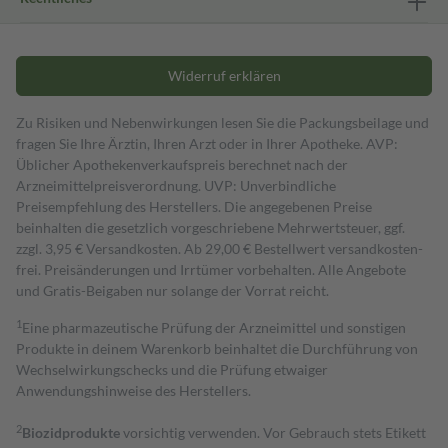
Widerruf erklären
Zu Risiken und Nebenwirkungen lesen Sie die Packungsbeilage und
fragen Sie Ihre Ärztin, Ihren Arzt oder in Ihrer Apotheke. AVP:
Üblicher Apothekenverkaufspreis berechnet nach der
Arzneimittelpreisverordnung. UVP: Unverbindliche
Preisempfehlung des Herstellers. Die angegebenen Preise
beinhalten die gesetzlich vorgeschriebene Mehrwertsteuer, ggf.
zzgl. 3,95 € Versandkosten. Ab 29,00 € Bestell­wert versand­kosten­
frei. Preisänderungen und Irrtümer vorbehalten. Alle Angebote
und Gratis-Beigaben nur solange der Vorrat reicht.
1
Eine pharmazeutische Prüfung der Arzneimittel und sonstigen
Produkte in deinem Warenkorb beinhaltet die Durchführung von
Wechselwirkungschecks und die Prüfung etwaiger
Anwendungshinweise des Herstellers.
2
Biozidprodukte
vorsichtig verwenden. Vor Gebrauch stets Etikett