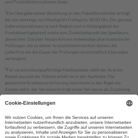
und Produktinformationen lesen.
3
Die Übergabe deiner Bestellung an den Paketdienstleister erfolgt
bei uns werktags von Montag bis Freitag bis 18:00 Uhr. Der genaue
Lieferzeitpunkt kann je nach Region und in Abhängigkeit der
Produktverfügbarkeit sowie vom Zustellzeitpunkt des Spediteurs
abweichen. Darüber hinaus können notwendige pharmazeutische
Prüfungen, die zu deiner Arzneimittelsicherheit dienen, die
Lieferfrist um die Dauer der Prüfungen einschließlich Klärungen
verlängern.
4
Für verschreibungspflichtige Medikamente stellt der Arzt ein
Rezept aus und der Patient erhält sie in der Apotheke. Die
gesetzliche Krankenversicherung übernimmt in der Regel die
Kosten dafür, der Versicherte trägt einen Teil davon als Zuzahlung
mit.
Grundsätzlich leisten Mitglieder Zuzahlungen in Höhe von zehn
Prozent des Abgabepreises,
mindestens
jedoch
fünf Euro
und
höchstens zehn Euro.
Es sind jedoch nie mehr als die tatsächlichen
Kosten der Leistung zu entrichten.
Diese Regeln gelten grundsätzlich auch für Online-Apotheken.
Bei Heilmitteln und häuslicher Krankenpflege beträgt die