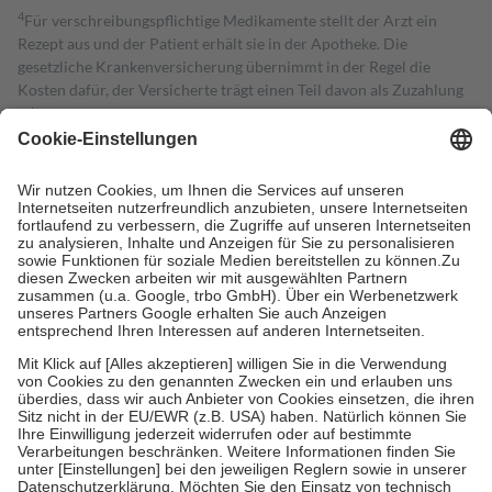
4
Für verschreibungspflichtige Medikamente stellt der Arzt ein
Rezept aus und der Patient erhält sie in der Apotheke. Die
gesetzliche Krankenversicherung übernimmt in der Regel die
Kosten dafür, der Versicherte trägt einen Teil davon als Zuzahlung
mit.
Grundsätzlich leisten Mitglieder Zuzahlungen in Höhe von zehn
Prozent des Abgabepreises,
mindestens
jedoch
fünf Euro
und
höchstens zehn Euro.
Es sind jedoch nie mehr als die tatsächlichen
Kosten der Leistung zu entrichten.
Diese Regeln gelten grundsätzlich auch für Online-Apotheken.
Bei Heilmitteln und häuslicher Krankenpflege beträgt die
Zuzahlung zehn Prozent der Kosten sowie zehn Euro je
Verordnung.
Um das Engagement der Versicherten für ihre eigene Gesundheit zu
stärken und die besondere Stellung der Familie zu unterstützen,
fallen
keine Zuzahlungen
an bei:
• Kindern und Jugendlichen bis zum vollendeten 18. Lebensjahr
mit Ausnahme der Fahrkosten
• Untersuchungen zur Vorsorge und Früherkennung, die von der
GKV getragen werden
• empfohlenen Schutzimpfungen