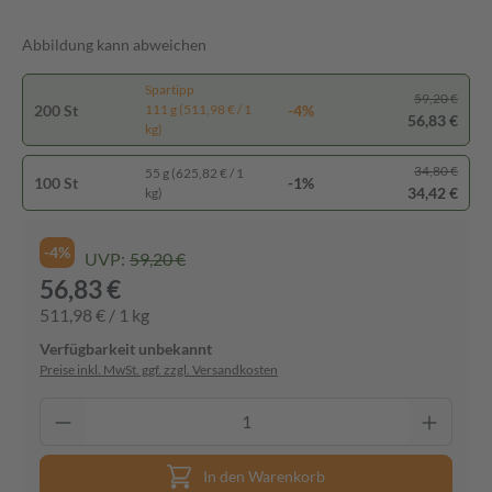
Abbildung kann abweichen
Spartipp
59,20 €
200 St
-4%
111 g (511,98 € / 1
56,83 €
kg)
34,80 €
55 g (625,82 € / 1
100 St
-1%
34,42 €
kg)
-4%
UVP:
59,20 €
56,83 €
511,98 € / 1 kg
Verfügbarkeit unbekannt
Preise inkl. MwSt. ggf. zzgl. Versandkosten
In den Warenkorb