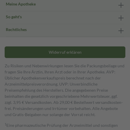
Meine Apotheke
So geht's
Rechtliches
Widerruf erklären
Zu Risiken und Nebenwirkungen lesen Sie die Packungsbeilage und
fragen Sie Ihre Ärztin, Ihren Arzt oder in Ihrer Apotheke. AVP:
Üblicher Apothekenverkaufspreis berechnet nach der
Arzneimittelpreisverordnung. UVP: Unverbindliche
Preisempfehlung des Herstellers. Die angegebenen Preise
beinhalten die gesetzlich vorgeschriebene Mehrwertsteuer, ggf.
zzgl. 3,95 € Versandkosten. Ab 29,00 € Bestell­wert versand­kosten­
frei. Preisänderungen und Irrtümer vorbehalten. Alle Angebote
und Gratis-Beigaben nur solange der Vorrat reicht.
1
Eine pharmazeutische Prüfung der Arzneimittel und sonstigen