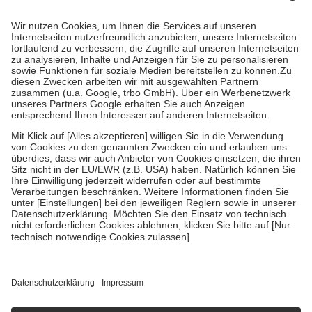
Prozent des Abgabepreises,
mindestens
jedoch
fünf Euro
und
höchstens zehn Euro.
Es sind jedoch nie mehr als die tatsächlichen
Kosten der Leistung zu entrichten.
Diese Regeln gelten grundsätzlich auch für Online-Apotheken.
Bei Heilmitteln und häuslicher Krankenpflege beträgt die
Zuzahlung zehn Prozent der Kosten sowie zehn Euro je
Verordnung.
Um das Engagement der Versicherten für ihre eigene Gesundheit zu
stärken und die besondere Stellung der Familie zu unterstützen,
fallen
keine Zuzahlungen
an bei:
• Kindern und Jugendlichen bis zum vollendeten 18. Lebensjahr
mit Ausnahme der Fahrkosten
• Untersuchungen zur Vorsorge und Früherkennung, die von der
GKV getragen werden
• empfohlenen Schutzimpfungen
• Harn- und Blutteststreifen
Wir nutzen Trusted Shops als unabhängigen Dienstleister für die
Einholung von Bewertungen. Trusted Shops hat Maßnahmen
getroffen, um sicherzustellen, dass es sich um echte Bewertungen
handelt. Mehr Informationen findest du hier:
https://help.etrusted.com/hc/de/articles/4419944605341