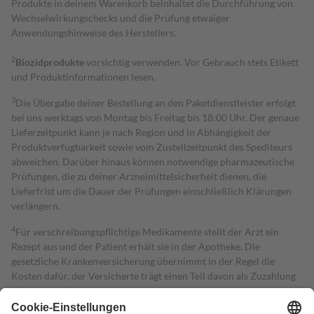
Produkte in deinem Warenkorb beinhaltet die Durchführung von
Wechselwirkungschecks und die Prüfung etwaiger
Anwendungshinweise des Herstellers.
2
Biozidprodukte
vorsichtig verwenden. Vor Gebrauch stets Etikett
und Produktinformationen lesen.
3
Die Übergabe deiner Bestellung an den Paketdienstleister erfolgt
bei uns werktags von Montag bis Freitag bis 18:00 Uhr. Der genaue
Lieferzeitpunkt kann je nach Region und in Abhängigkeit der
Produktverfügbarkeit sowie vom Zustellzeitpunkt des Spediteurs
abweichen. Darüber hinaus können notwendige pharmazeutische
Prüfungen, die zu deiner Arzneimittelsicherheit dienen, die
Lieferfrist um die Dauer der Prüfungen einschließlich Klärungen
verlängern.
4
Für verschreibungspflichtige Medikamente stellt der Arzt ein
Rezept aus und der Patient erhält sie in der Apotheke. Die
gesetzliche Krankenversicherung übernimmt in der Regel die
Kosten dafür, der Versicherte trägt einen Teil davon als Zuzahlung
mit.
Grundsätzlich leisten Mitglieder Zuzahlungen in Höhe von zehn