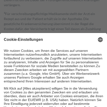
verlängern.
4
Für verschreibungspflichtige Medikamente stellt der Arzt ein
Rezept aus und der Patient erhält sie in der Apotheke. Die
gesetzliche Krankenversicherung übernimmt in der Regel die
Kosten dafür, der Versicherte trägt einen Teil davon als Zuzahlung
mit.
Grundsätzlich leisten Mitglieder Zuzahlungen in Höhe von zehn
Prozent des Abgabepreises,
mindestens
jedoch
fünf Euro
und
höchstens zehn Euro.
Es sind jedoch nie mehr als die tatsächlichen
Kosten der Leistung zu entrichten.
Diese Regeln gelten grundsätzlich auch für Online-Apotheken.
Bei Heilmitteln und häuslicher Krankenpflege beträgt die
Zuzahlung zehn Prozent der Kosten sowie zehn Euro je
Verordnung.
Um das Engagement der Versicherten für ihre eigene Gesundheit zu
stärken und die besondere Stellung der Familie zu unterstützen,
fallen
keine Zuzahlungen
an bei:
• Kindern und Jugendlichen bis zum vollendeten 18. Lebensjahr
mit Ausnahme der Fahrkosten
• Untersuchungen zur Vorsorge und Früherkennung, die von der