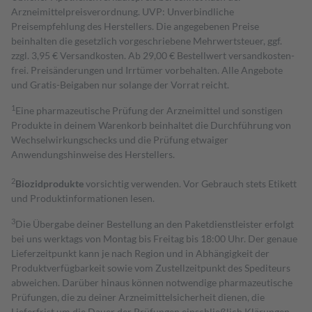
Arzneimittelpreisverordnung. UVP: Unverbindliche
Preisempfehlung des Herstellers. Die angegebenen Preise
beinhalten die gesetzlich vorgeschriebene Mehrwertsteuer, ggf.
zzgl. 3,95 € Versandkosten. Ab 29,00 € Bestell­wert versand­kosten­
frei. Preisänderungen und Irrtümer vorbehalten. Alle Angebote
und Gratis-Beigaben nur solange der Vorrat reicht.
1
Eine pharmazeutische Prüfung der Arzneimittel und sonstigen
Produkte in deinem Warenkorb beinhaltet die Durchführung von
Wechselwirkungschecks und die Prüfung etwaiger
Anwendungshinweise des Herstellers.
2
Biozidprodukte
vorsichtig verwenden. Vor Gebrauch stets Etikett
und Produktinformationen lesen.
3
Die Übergabe deiner Bestellung an den Paketdienstleister erfolgt
bei uns werktags von Montag bis Freitag bis 18:00 Uhr. Der genaue
Lieferzeitpunkt kann je nach Region und in Abhängigkeit der
Produktverfügbarkeit sowie vom Zustellzeitpunkt des Spediteurs
abweichen. Darüber hinaus können notwendige pharmazeutische
Prüfungen, die zu deiner Arzneimittelsicherheit dienen, die
Lieferfrist um die Dauer der Prüfungen einschließlich Klärungen